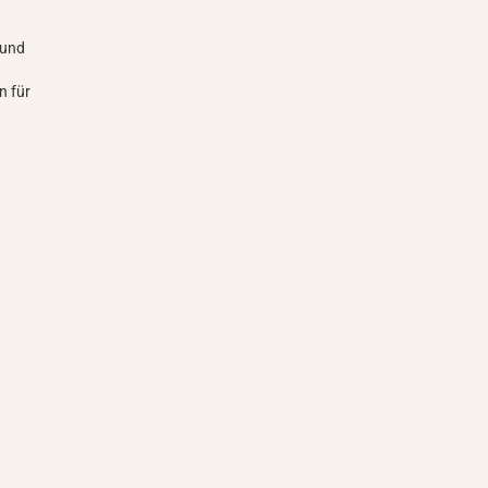
 und
d
n für