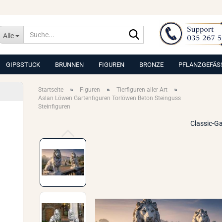
Suche...
Alle
GIPSSTUCK
BRUNNEN
FIGUREN
BRONZE
PFLANZGEFÄS
»
»
»
Startseite
Figuren
Tierfiguren aller Art
Aslan Löwen Gartenfiguren Torlöwen Beton Steinguss
Steinfiguren
Classic-G