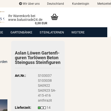
Wir über uns
Deutschland
Kundenlogin
Merkzettel
Ihr Warenkorb bei
www.balustrade24.de
0,00 EUR
SE
GARTENBÄNKE
STEINLATERNEN
WEITERE
Aslan Löwen Gar­ten­fi­
gu­ren Tor­lö­wen Beton
arden
Stein­guss Stein­fi­gu­ren
Art.Nr.:
S103037
S103038
SA0922
SA0923 SA-
415-416
anthrazit
Lieferzeit:
14