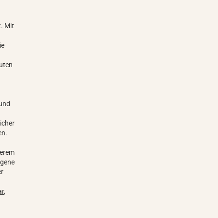
. Mit
ie
luten
 und
icher
en.
serem
igene
er
ar
,