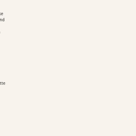
ke
und
m
tte