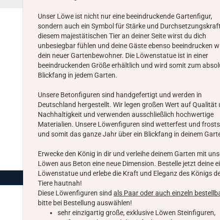
Unser Löwe ist nicht nur eine beeindruckende Gartenfigur,
sondern auch ein Symbol für Stärke und Durchsetzungskraft
diesem majestätischen Tier an deiner Seite wirst du dich
unbesiegbar fühlen und deine Gäste ebenso beeindrucken w
dein neuer Gartenbewohner. Die Löwenstatue ist in einer
beeindruckenden Größe erhältlich und wird somit zum abso
Blickfang in jedem Garten.
Unsere Betonfiguren sind handgefertigt und werden in
Deutschland hergestellt. Wir legen großen Wert auf Qualität
Nachhaltigkeit und verwenden ausschließlich hochwertige
Materialien. Unsere Löwenfiguren sind wetterfest und frosts
und somit das ganze Jahr über ein Blickfang in deinem Gart
Erwecke den König in dir und verleihe deinem Garten mit un
Löwen aus Beton eine neue Dimension. Bestelle jetzt deine e
Löwenstatue und erlebe die Kraft und Eleganz des Königs d
Tiere hautnah!
Diese Löwenfiguren sind
als Paar oder auch einzeln bestellb
bitte bei Bestellung auswählen!
sehr einzigartig große, exklusive Löwen Steinfiguren,