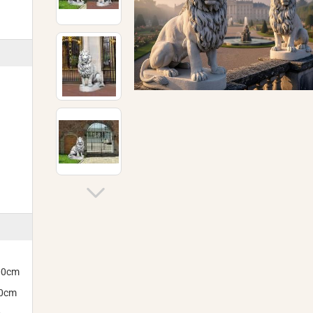
300cm
00cm