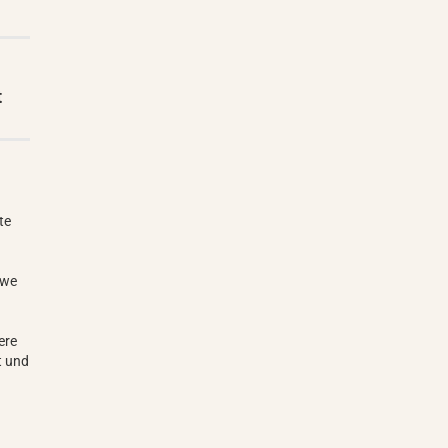
t
te
öwe
ere
t und