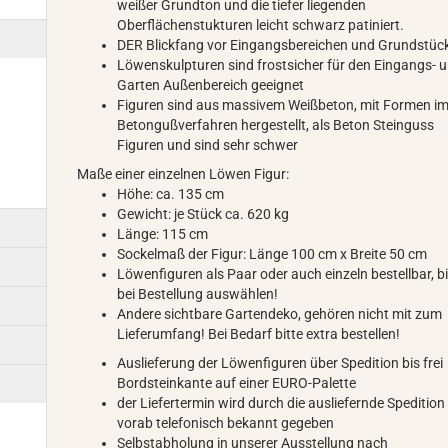
weißer Grundton und die tiefer liegenden
Oberflächenstukturen leicht schwarz patiniert.
DER Blickfang vor Eingangsbereichen und Grundstüc
Löwenskulpturen sind frostsicher für den Eingangs- 
Garten Außenbereich geeignet
Figuren sind aus massivem Weißbeton, mit Formen i
Betongußverfahren hergestellt, als Beton Steinguss
Figuren und sind sehr schwer
Maße einer einzelnen Löwen Figur:
Höhe: ca. 135 cm
Gewicht: je Stück ca. 620 kg
Länge: 115 cm
Sockelmaß der Figur: Länge 100 cm x Breite 50 cm
Löwenfiguren als Paar oder auch einzeln bestellbar, bi
bei Bestellung auswählen!
Andere sichtbare Gartendeko, gehören nicht mit zum
Lieferumfang! Bei Bedarf bitte extra bestellen!
Auslieferung der Löwenfiguren über Spedition bis frei
Bordsteinkante auf einer EURO-Palette
der Liefertermin wird durch die ausliefernde Spedition
vorab telefonisch bekannt gegeben
Selbstabholung in unserer Ausstellung nach