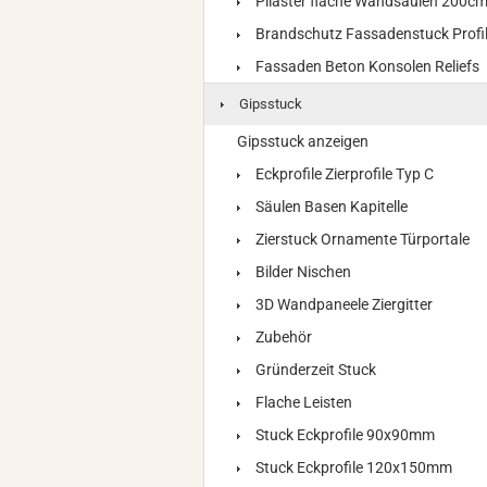
Pilaster flache Wandsäulen 200c
Brandschutz Fassadenstuck Profi
Fassaden Beton Konsolen Reliefs
Gipsstuck
Gipsstuck anzeigen
Eckprofile Zierprofile Typ C
Säulen Basen Kapitelle
Zierstuck Ornamente Türportale
Bilder Nischen
3D Wandpaneele Ziergitter
Zubehör
Gründerzeit Stuck
Flache Leisten
Stuck Eckprofile 90x90mm
Stuck Eckprofile 120x150mm