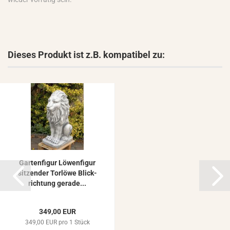
Dieses Produkt ist z.B. kompatibel zu:
Gar­ten­fi­gur Lö­wen­fi­gur
sit­zen­der Tor­lö­we Blick­
rich­tung ge­ra­de...
349,00 EUR
349,00 EUR pro 1 Stück