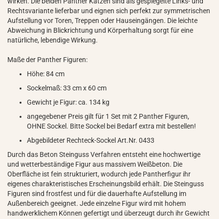
wirken. Die beiden Panther Katzen sind als gespiegelte Links- und
Rechtsvariante lieferbar und eignen sich perfekt zur symmetrischen
Aufstellung vor Toren, Treppen oder Hauseingängen. Die leichte
Abweichung in Blickrichtung und Körperhaltung sorgt für eine
natürliche, lebendige Wirkung.
Maße der Panther Figuren:
Höhe: 84 cm
Sockelmaß: 33 cm x 60 cm
Gewicht je Figur: ca. 134 kg
angegebener Preis gilt für 1 Set mit 2 Panther Figuren,
OHNE Sockel. Bitte Sockel bei Bedarf extra mit bestellen!
Abgebildeter Rechteck-Sockel Art.Nr. 0433
Durch das Beton Steinguss Verfahren entsteht eine hochwertige
und wetterbeständige Figur aus massivem Weißbeton. Die
Oberfläche ist fein strukturiert, wodurch jede Pantherfigur ihr
eigenes charakteristisches Erscheinungsbild erhält. Die Steinguss
Figuren sind frostfest und für die dauerhafte Aufstellung im
Außenbereich geeignet. Jede einzelne Figur wird mit hohem
handwerklichem Können gefertigt und überzeugt durch ihr Gewicht