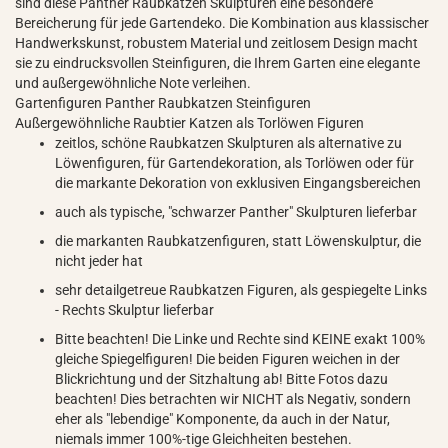
sind diese Panther Raubkatzen Skulpturen eine besondere
Bereicherung für jede Gartendeko. Die Kombination aus klassischer
Handwerkskunst, robustem Material und zeitlosem Design macht
sie zu eindrucksvollen Steinfiguren, die Ihrem Garten eine elegante
und außergewöhnliche Note verleihen.
Gartenfiguren Panther Raubkatzen Steinfiguren
Außergewöhnliche Raubtier Katzen als Torlöwen Figuren
zeitlos, schöne Raubkatzen Skulpturen als alternative zu
Löwenfiguren, für Gartendekoration, als Torlöwen oder für
die markante Dekoration von exklusiven Eingangsbereichen
auch als typische, "schwarzer Panther" Skulpturen lieferbar
die markanten Raubkatzenfiguren, statt Löwenskulptur, die
nicht jeder hat
sehr detailgetreue Raubkatzen Figuren, als gespiegelte Links
- Rechts Skulptur lieferbar
Bitte beachten! Die Linke und Rechte sind KEINE exakt 100%
gleiche Spiegelfiguren! Die beiden Figuren weichen in der
Blickrichtung und der Sitzhaltung ab! Bitte Fotos dazu
beachten! Dies betrachten wir NICHT als Negativ, sondern
eher als "lebendige" Komponente, da auch in der Natur,
niemals immer 100%-tige Gleichheiten bestehen.