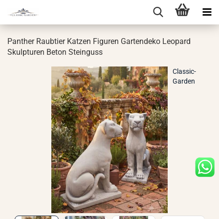
Pan­ther Raub­tier Kat­zen Fi­gu­ren Gar­ten­de­ko Leo­pard
Skulp­tu­ren Beton Stein­guss
Classic-
Garden