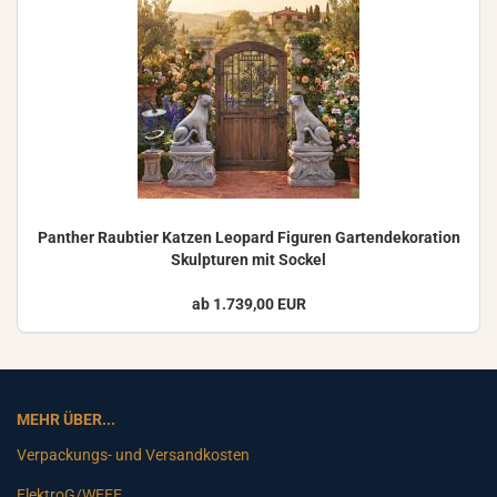
Pan­ther Raub­tier Kat­zen Leo­pard Fi­gu­ren Gar­ten­de­ko­ra­ti­on
Skulp­tu­ren mit So­ckel
ab 1.739,00 EUR
MEHR ÜBER...
Verpackungs- und Versandkosten
ElektroG/WEEE