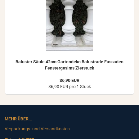
Ba­lus­ter Säule 42cm Gar­ten­de­ko Ba­lus­tra­de Fas­sa­den
Fens­ter­ge­sims Zier­stuck
36,90 EUR
36,90 EUR pro 1 Stück
MEHR ÜBER...
Verpackungs- und Versandkosten