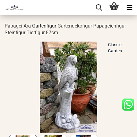
Pa­pa­gei Ara Gar­ten­fi­gur Gar­ten­de­ko­fi­gur Pa­pa­gei­en­fi­gur
Stein­fi­gur Tier­fi­gur 87cm
Classic-
Garden