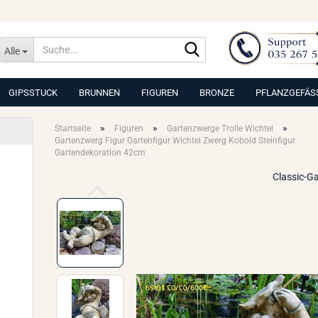
Suche...
Alle
GIPSSTUCK
BRUNNEN
FIGUREN
BRONZE
PFLANZGEFÄS
»
»
»
Startseite
Figuren
Gartenzwerge Trolle Wichtel
Gartenzwerg Figur Gartenfigur Wichtel Zwerg Kobold Steinfigur
Gartendekoration 42cm
Classic-G