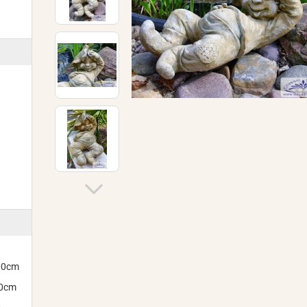
300cm
00cm