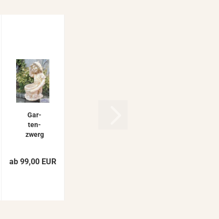
Gar­
ten­
zwerg
mit
Schub­
ab 99,00 EUR
kar­re
Stein­
fi­gur
als be­
pflanz­
ba­re