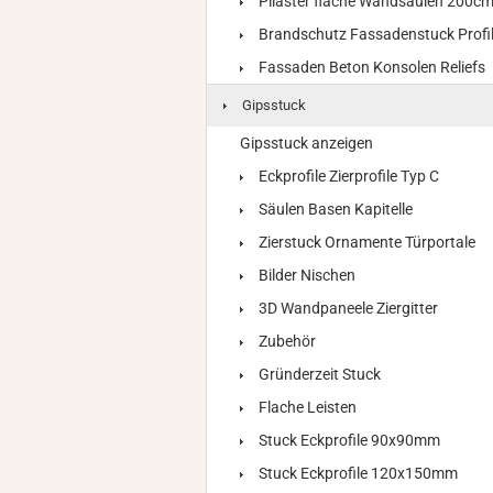
Pilaster flache Wandsäulen 200c
Brandschutz Fassadenstuck Profi
Fassaden Beton Konsolen Reliefs
Gipsstuck
Gipsstuck anzeigen
Eckprofile Zierprofile Typ C
Säulen Basen Kapitelle
Zierstuck Ornamente Türportale
Bilder Nischen
3D Wandpaneele Ziergitter
Zubehör
Gründerzeit Stuck
Flache Leisten
Stuck Eckprofile 90x90mm
Stuck Eckprofile 120x150mm