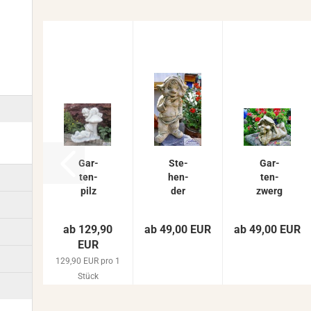
gur...
Gar­
Ste­
Gar­
ten­
hen­
ten­
pilz
der
zwerg
Figur
Gar­
Wich­
-
ten­
tel
ab 129,90
ab 49,00 EUR
ab 49,00 EUR
Zwer­
zwerg
Zwerg
EUR
ge auf
Figur
Ko­
Pilz |
Wich­
bold
129,90 EUR pro 1
Gar­
tel
Figur
Stück
ten­fi­
Zwerg
Gar­
gur
Ko­
ten­fi­