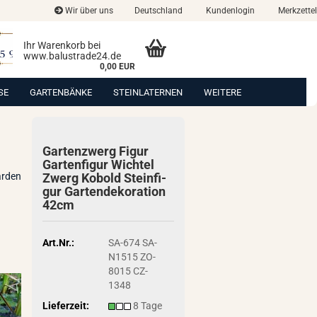
Wir über uns
Deutschland
Kundenlogin
Merkzettel
Ihr Warenkorb bei
www.balustrade24.de
0,00 EUR
SE
GARTENBÄNKE
STEINLATERNEN
WEITERE
Gar­ten­zwerg Figur
Gar­ten­fi­gur Wich­tel
arden
Zwerg Ko­bold Stein­fi­
gur Gar­ten­de­ko­ra­ti­on
42cm
Art.Nr.:
SA-674 SA-
N1515 ZO-
8015 CZ-
1348
Lieferzeit:
8 Tage