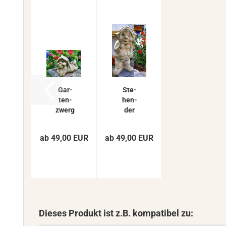
Gar­
Ste­
ten­
hen­
zwerg
der
Wich­
Gar­
tel
ten­
ab 49,00 EUR
ab 49,00 EUR
Zwerg
zwerg
Ko­
Figur
bold
Wich­
Figur
tel
Gar­
Zwerg
ten­fi­
Ko­
gur
bold
lie­
Gar­
Dieses Produkt ist z.B. kompatibel zu:
gend...
ten­fi­