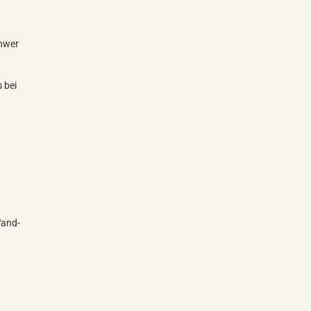
chwer
s bei
Wand-