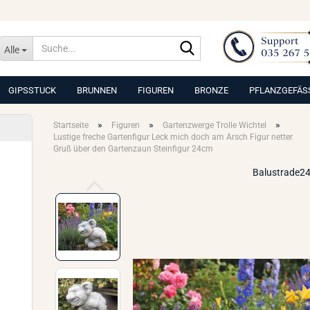
Suche...
Alle
GIPSSTUCK
BRUNNEN
FIGUREN
BRONZE
PFLANZGEFÄS
»
»
»
Startseite
Figuren
Gartenzwerge Trolle Wichtel
Lustige freche Gartenfigur Leck mich doch am Arsch Figur netter
Gruß über den Gartenzaun Steinfigur 24cm
Balustrade24