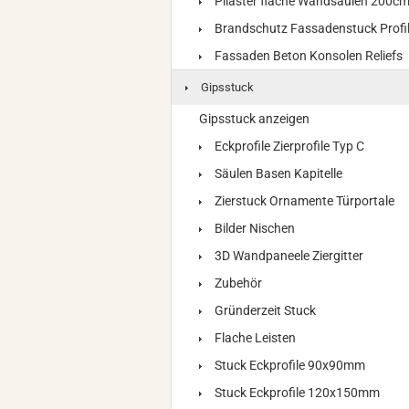
Pilaster flache Wandsäulen 200c
Brandschutz Fassadenstuck Profi
Fassaden Beton Konsolen Reliefs
Gipsstuck
Gipsstuck anzeigen
Eckprofile Zierprofile Typ C
Säulen Basen Kapitelle
Zierstuck Ornamente Türportale
Bilder Nischen
3D Wandpaneele Ziergitter
Zubehör
Gründerzeit Stuck
Flache Leisten
Stuck Eckprofile 90x90mm
Stuck Eckprofile 120x150mm