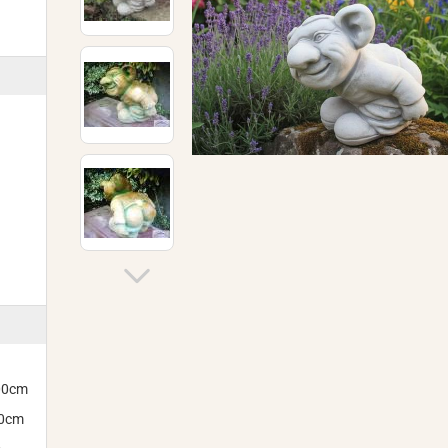
300cm
00cm