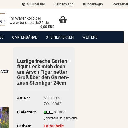
Wir über uns
Deutschland
Kundenlogin
Merkzettel
Ihr Warenkorb bei
www.balustrade24.de
0,00 EUR
SE
GARTENBÄNKE
STEINLATERNEN
WEITERE
Lus­ti­ge fre­che Gar­ten­
fi­gur Leck mich doch
 Stor
am Arsch Figur net­ter
Gruß über den Gar­ten­
zaun Stein­fi­gur 24cm
Art.Nr.:
S101015
ZO-10042
Lieferzeit:
8 Tage
(innerhalb Deutschland)
Farben:
Farbtabelle