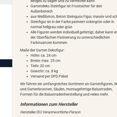
einiges zu sagen und zu vermitteln kann
Gartendeko Steinfigur ist Frostsicher für den
Außenbereich
aus Weißbeton, Beton Steinguss Figur, massiv und s
Steinfigur ist in der Farbe patiniert ockergrün oder in
normal hellgrau oder grün
Alle Figuren werden individuell gefertigt, daher kann e
der Oberflächen Patinierung zu unterschiedlichen
Farbnuancen kommen.
Maße der Garten Dekofigur:
Höhe: ca. 24 cm
Breite: max. 25 cm
Tiefe: 20 cm
Gewicht: ca. 8 kg
Versand per DPD Paket
Wir führen ein umfangreiches Sortiment an Gartenfiguren, 
und Gartenbrunnen, Säulen, montagefertige Balustraden,
Formen für die Balustradenherstellung und vieles mehr.
Hersteller/EU Verantwortliche Person