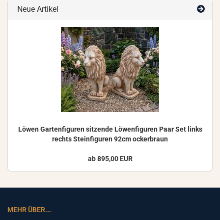
Neue Artikel
Löwen Gar­ten­fi­gu­ren sit­zen­de Lö­wen­fi­gu­ren Paar Set links
rechts Stein­fi­gu­ren 92cm ocker­braun
ab 895,00 EUR
MEHR ÜBER...