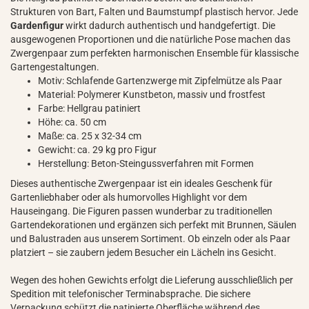
Strukturen von Bart, Falten und Baumstumpf plastisch hervor. Jede
Gardenfigur
wirkt dadurch authentisch und handgefertigt. Die
ausgewogenen Proportionen und die natürliche Pose machen das
Zwergenpaar zum perfekten harmonischen Ensemble für klassische
Gartengestaltungen.
Motiv: Schlafende Gartenzwerge mit Zipfelmütze als Paar
Material: Polymerer Kunstbeton, massiv und frostfest
Farbe: Hellgrau patiniert
Höhe: ca. 50 cm
Maße: ca. 25 x 32-34 cm
Gewicht: ca. 29 kg pro Figur
Herstellung: Beton-Steingussverfahren mit Formen
Dieses authentische Zwergenpaar ist ein ideales Geschenk für
Gartenliebhaber oder als humorvolles Highlight vor dem
Hauseingang. Die Figuren passen wunderbar zu traditionellen
Gartendekorationen und ergänzen sich perfekt mit Brunnen, Säulen
und Balustraden aus unserem Sortiment. Ob einzeln oder als Paar
platziert – sie zaubern jedem Besucher ein Lächeln ins Gesicht.
Wegen des hohen Gewichts erfolgt die Lieferung ausschließlich per
Spedition mit telefonischer Terminabsprache. Die sichere
Verpackung schützt die patinierte Oberfläche während des