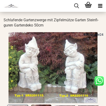
Schla­fen­de Gar­ten­zwer­ge mit Zip­fel­müt­ze Gar­ten Stein­fi­
gu­ren Gar­ten­de­ko 50cm
Balustrade24
Stor