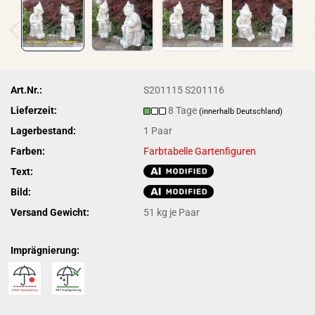
Art.Nr.:
S201115 S201116
Lieferzeit:
8 Tage
(innerhalb Deutschland)
Lagerbestand:
1
Paar
Farben:
Farbtabelle Gartenfiguren
Text:
Bild:
Versand Gewicht:
51
kg je Paar
Imprägnierung: