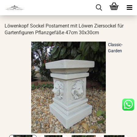
Lö­wen­kopf So­ckel Pos­ta­ment mit Löwen Zier­so­ckel für
Gar­ten­fi­gu­ren Pflanz­ge­fä­ße 47cm 30x30cm
Classic-
Garden