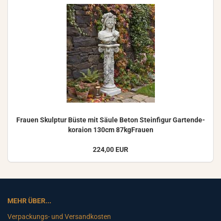
Frau­en Skulp­tur Büste mit Säule Beton Stein­fi­gur Gar­ten­de­
ko­rai­on 130cm 87kgFrauen
224,00 EUR
MEHR ÜBER...
Verpackungs- und Versandkosten