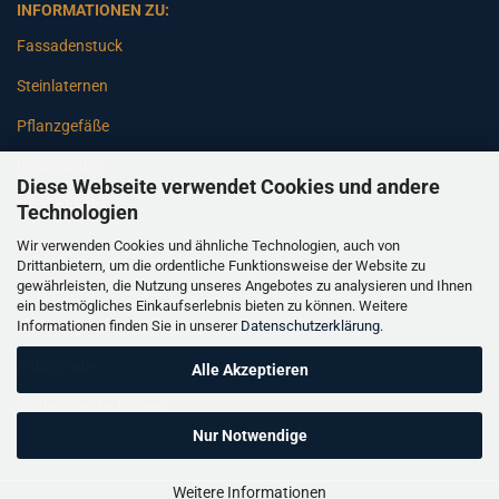
INFORMATIONEN ZU:
Fassadenstuck
Steinlaternen
Pflanzgefäße
Betonsäulen
Diese Webseite verwendet Cookies und andere
Gartenbänke
Technologien
Wir verwenden Cookies und ähnliche Technologien, auch von
Pfeiler
Drittanbietern, um die ordentliche Funktionsweise der Website zu
gewährleisten, die Nutzung unseres Angebotes zu analysieren und Ihnen
Gartenbrunnen
ein bestmögliches Einkaufserlebnis bieten zu können. Weitere
Informationen finden Sie in unserer
Datenschutzerklärung
.
Gartenfiguren
Balustraden
Alle Akzeptieren
Säulen Verkleidungen
Nur Notwendige
Weitere Informationen