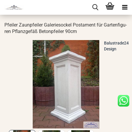
Pfei­ler Zaun­pfei­ler Ga­le­rie­so­ckel Pos­ta­ment für Gar­ten­fi­gu­
ren Pflanz­ge­fäß Be­ton­pfei­ler 90cm
Balustrade24
Design