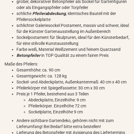
großer, dekorativer Betonpfeiler als Sockel für Gartenfiguren
oder als Eingangspfeiler oder Torpfeiler
schliche
Pfeilerabdeckung
, identisches Bauteil mit der
Pfeilersockelplatte
schlichter Galeriesockel Postament, massiv und schwer, ideal
für die Künster Gartenausstellung im Außenbereich
Sockelpostament für Skulpturen, ideal für den Künsterbedarf,
für eine stilvolle Kunstausstellung
Farbe weiß, Material Weißzement und feinem Quarzsand
Betonpfeiler
in TOP Qualität zu einem fairen Preis
Maße des Pfeilers:
Gesamthöhe: ca. 90 cm
Gesamtgewicht: ca. 128 kg
Sockel- und Abdeckplatte, Außenkantenmaß: 40 cm x 40 cm
Pfeilerkörper mit Spiegelfassette: 30 cm x 30 cm
Preis je 1 Pfeiler, bestehend aus 3 Teilen
Abdeckplatte, Einzelhöhe: 9 cm
Pfeilerkörper. Einzelhöhe 72 cm
Sockelplatte, Einzelhöhe 9 cm
Andere sichtbare Gartendeko, gehören nicht mit zum
Lieferumfang! Bei Bedarf bitte extra bestellen!
Lieferung des Betonpfeiler mit Avisierung des Liefertermins