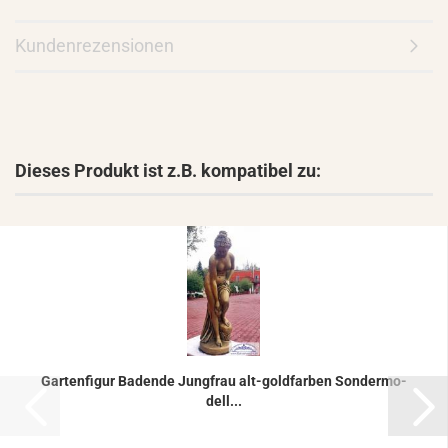
Kundenrezensionen
Dieses Produkt ist z.B. kompatibel zu:
Gar­ten­fi­gur Ba­den­de Jung­frau alt-​gold­far­ben Son­der­mo­
dell...