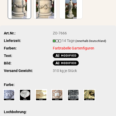
Art.Nr.:
ZO-7666
Lieferzeit:
14 Tage
(innerhalb Deutschland)
Farben:
Farbtabelle Gartenfiguren
Text:
Bild:
Versand Gewicht:
310
kg je Stück
Farbe:
Lochbohrung: