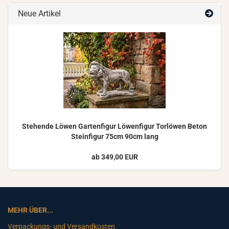
Neue Artikel
Ste­hen­de Löwen Gar­ten­fi­gur Lö­wen­fi­gur Tor­lö­wen Beton
Stein­fi­gur 75cm 90cm lang
ab 349,00 EUR
MEHR ÜBER...
Verpackungs- und Versandkosten