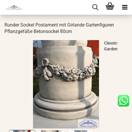
Run­der So­ckel Pos­ta­ment mit Gir­lan­de Gar­ten­fi­gu­ren
Pflanz­ge­fä­ße Be­ton­so­ckel 80cm
Classic-
Garden