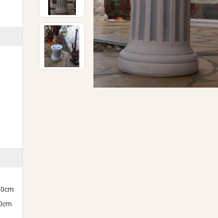
300cm
00cm