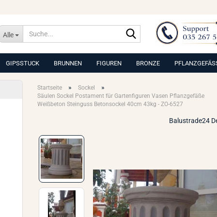
Suche...
Alle
GIPSSTUCK
BRUNNEN
FIGUREN
BRONZE
PFLANZGEFÄS
»
»
Startseite
Sockel
Säulen Sockel Postament für Gartenfiguren Vasen Pflanzgefäße
Weißbeton Steinguss Betonsockel 40cm 43kg - ZO-6527
Balustrade24 D