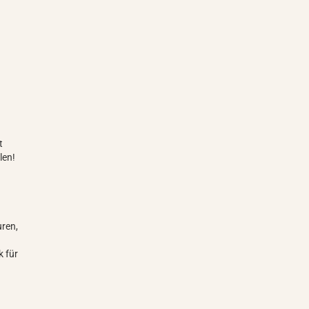
t
len!
uren,
k für
s