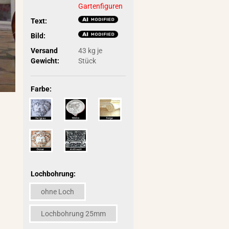
Gartenfiguren
Text:
Bild:
Versand
43
kg je
Gewicht:
Stück
Farbe:
Lochbohrung:
ohne Loch
Lochbohrung 25mm