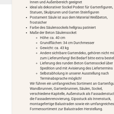
Innen und Außenbereich geeignet
ideal als dekorativer Sockel Podest für Gartenfiguren,
Statuen, Skulpturen und Garten Steinfiguren
Postament Säule ist aus dem Material Weißbeton,
frostsicher
Farbe des Säulensockels hellgrau patiniert
Maße der Beton Säulensockel:
Höhe: ca. 40 cm
Grundflächen: 34 cm Durchmesser
Gewicht: ca. 43 kg
Andere sichtbare Gartendeko, gehören nicht mi
zum Lieferumfang! Bei Bedarf bitte extra bestel
Lieferung des runden Beton Gartensockel über
Spedition und mit Avisierung des Liefertermins
Selbstabholung in unserer Ausstellung nach
Terminabsprache möglich!
Wir führen ein umfangreiches Sortiment an Gartenfig
Wandbrunnen, Gartenbrunnen, Säulen, Sockel,
verschiedene Kapitelle, Außenstuck als Fassadenstuc
die Fassadenrenovierung, Gipsstuck als Innenstuck,
montagefertige Balustraden sowie ein umfangreiche
Formensortiment zur Balustraden Herstellung.