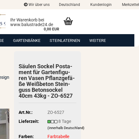
Wir über uns
Deutschland
Kundenlogin
Merkzettel
Ihr Warenkorb bei
www.balustrade24.de
0,00 EUR
SE
GARTENBÄNKE
STEINLATERNEN
WEITERE
Säu­len So­ckel Pos­ta­
ment für Gar­ten­fi­gu­
esign
ren Vasen Pflanz­ge­fä­
ße Weiß­be­ton Stein­
guss Be­ton­so­ckel
40cm 43kg - ZO-​6527
Art.Nr.:
ZO-6527
Lieferzeit:
8 Tage
(innerhalb Deutschland)
Farben:
Farbtabelle