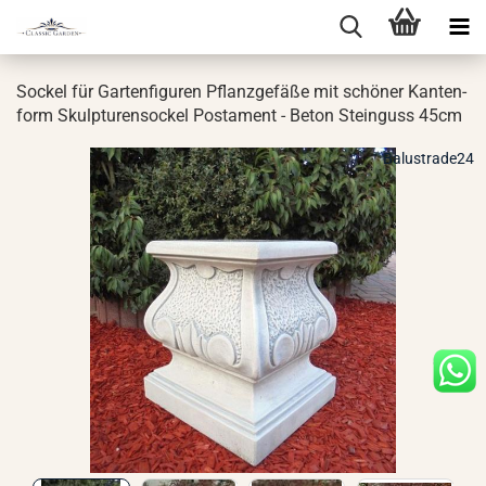
So­ckel für Gar­ten­fi­gu­ren Pflanz­ge­fä­ße mit schö­ner Kan­ten­
form Skulp­tu­ren­so­ckel Pos­ta­ment - Beton Stein­guss 45cm
Balustrade24