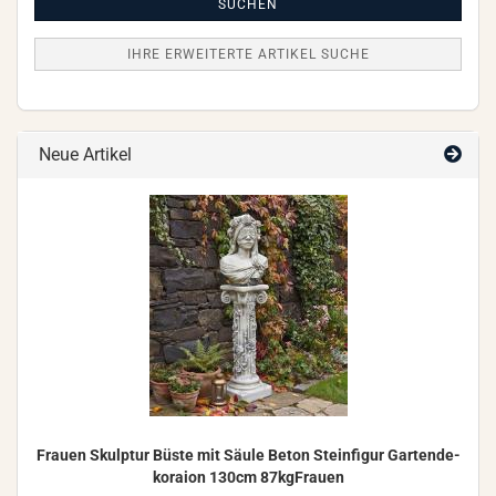
Suche
SUCHEN
IHRE ERWEITERTE ARTIKEL SUCHE
Neue Artikel
Frau­en Skulp­tur Büste mit Säule Beton Stein­fi­gur Gar­ten­de­
ko­rai­on 130cm 87kgFrauen