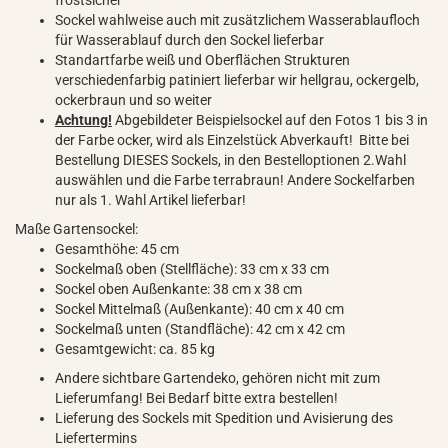
frostsicher
Sockel wahlweise auch mit zusätzlichem Wasserablaufloch
für Wasserablauf durch den Sockel lieferbar
Standartfarbe weiß und Oberflächen Strukturen
verschiedenfarbig patiniert lieferbar wir hellgrau, ockergelb,
ockerbraun und so weiter
Achtung!
Abgebildeter Beispielsockel auf den Fotos 1 bis 3 in
der Farbe ocker, wird als Einzelstück Abverkauft! Bitte bei
Bestellung DIESES Sockels, in den Bestelloptionen 2.Wahl
auswählen und die Farbe terrabraun! Andere Sockelfarben
nur als 1. Wahl Artikel lieferbar!
Maße Gartensockel:
Gesamthöhe: 45 cm
Sockelmaß oben (Stellfläche): 33 cm x 33 cm
Sockel oben Außenkante: 38 cm x 38 cm
Sockel Mittelmaß (Außenkante): 40 cm x 40 cm
Sockelmaß unten (Standfläche): 42 cm x 42 cm
Gesamtgewicht: ca. 85 kg
Andere sichtbare Gartendeko, gehören nicht mit zum
Lieferumfang! Bei Bedarf bitte extra bestellen!
Lieferung des Sockels mit Spedition und Avisierung des
Liefertermins