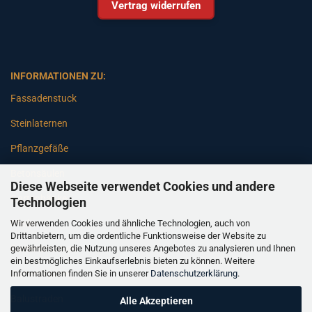
Vertrag widerrufen
INFORMATIONEN ZU:
Fassadenstuck
Steinlaternen
Pflanzgefäße
Betonsäulen
Diese Webseite verwendet Cookies und andere
Gartenbänke
Technologien
Wir verwenden Cookies und ähnliche Technologien, auch von
Pfeiler
Drittanbietern, um die ordentliche Funktionsweise der Website zu
gewährleisten, die Nutzung unseres Angebotes zu analysieren und Ihnen
Gartenbrunnen
ein bestmögliches Einkaufserlebnis bieten zu können. Weitere
Informationen finden Sie in unserer
Datenschutzerklärung
.
Gartenfiguren
Balustraden
Alle Akzeptieren