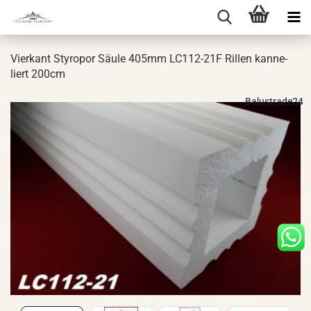
Vier­kant Sty­ro­por Säule 405mm LC112-​21F Ril­len kan­ne­
liert 200cm
Balustrade24