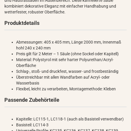
und Hausfassaden im Außenbereich. Diese kannelierte Säule
kombiniert dekorative Eleganz mit einfacher Handhabung und
wetterfester, robuster Oberfläche.
Produktdetails
Abmessungen: 405 x 405 mm, Länge 2000 mm, Innenmaß
hohl 240 x 240 mm
Preis gilt für 2 Meter – 1 Säule (ohne Sockel oder Kapitell)
Material: Polystyrol mit sehr harter Polyurethan/Acryl-
Oberfläche
Schlag-, stoß- und druckfest, wasser- und frostbeständig
Überstreichbar mit allen Wandfarben auf Acryl- oder
Wasserbasis
Flexibel, leicht zu verarbeiten, Montagemethode: Kleben
Passende Zubehörteile
Kapitelle: LC115-1, LC118-1 (auch als Basisteil verwendbar)
Basisteil: LC114-3
Universelle Profile: KC135, KC136, KC137, KC138, KC139,