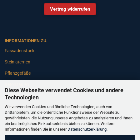
Vertrag widerrufen
INFORMATIONEN ZU:
Fassadenstuck
Steinlaternen
Pflanzgefäße
Betonsäulen
Diese Webseite verwendet Cookies und andere
Gartenbänke
Technologien
Wir verwenden Cookies und ähnliche Technologien, auch von
Pfeiler
Drittanbietern, um die ordentliche Funktionsweise der Website zu
gewährleisten, die Nutzung unseres Angebotes zu analysieren und Ihnen
Gartenbrunnen
ein bestmögliches Einkaufserlebnis bieten zu können. Weitere
Informationen finden Sie in unserer
Datenschutzerklärung
.
Gartenfiguren