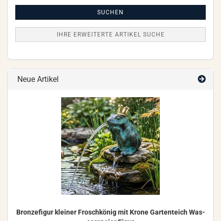
Artikel
Suche
SUCHEN
IHRE ERWEITERTE ARTIKEL SUCHE
Neue Artikel
Bron­ze­fi­gur klei­ner Frosch­kö­nig mit Krone Gar­ten­teich Was­