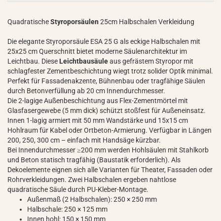
Quadratische
Styroporsäulen
25cm Halbschalen Verkleidung
Die elegante Styroporsäule ESA 25 G als eckige Halbschalen mit
25x25 cm Querschnitt bietet moderne Säulenarchitektur im
Leichtbau. Diese
Leichtbausäule
aus gefrästem Styropor mit
schlagfester Zementbeschichtung wiegt trotz solider Optik minimal.
Perfekt für Fassadenakzente, Bühnenbau oder tragfähige Säulen
durch Betonverfüllung ab 20 cm Innendurchmesser.
Die 2-lagige Außenbeschichtung aus Flex-Zementmörtel mit
Glasfasergewebe (5 mm dick) schützt stoßfest für Außeneinsatz.
Innen 1-lagig armiert mit 50 mm Wandstärke und 15x15 cm
Hohlraum für Kabel oder Ortbeton-Armierung. Verfügbar in Längen
200, 250, 300 cm – einfach mit Handsäge kürzbar.
Bei Innendurchmesser ≥200 mm werden Hohlsäulen mit Stahlkorb
und Beton statisch tragfähig (Baustatik erforderlich). Als
Dekoelemente eignen sich alle Varianten für Theater, Fassaden oder
Rohrverkleidungen. Zwei Halbschalen ergeben nahtlose
quadratische Säule durch PU-Kleber-Montage.
Außenmaß (2 Halbschalen): 250 × 250 mm
Halbschale: 250 × 125 mm
Innen hohl: 150 × 150 mm