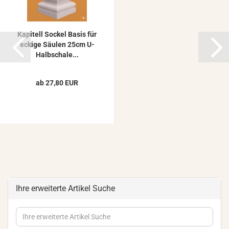
Ka­pi­tell So­ckel Basis für
ecki­ge Säu­len 25cm U-​
Halb­scha­le...
ab 27,80 EUR
Ihre erweiterte Artikel Suche
Ihre
erweiterte