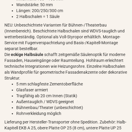
Wandstärke: 50 mm
Längen: 200/250/300 cm
2 Halbschalen = 1 Säule
NEU: Unbeschichtete Varianten für Bühnen-/Theaterbau
(Innenbereich). Beschichtete Halbschalen sind WDVS-tauglich und
wetterbeständig. Optional als Voll-Styropor erhältlich. Montage-
Service mit Fugenverspachtelung und Basis-/Kapitell-Montage
separat bestellbar.
Die
eckige Halbsäule
schafft zeitgemäße Säulenoptik für moderne
Fassaden, Hauseingänge oder Raumteilung. Hohlraum erleichtert
technische Integrationen wie Heizungsrohre. Einzelne Halbschalen
als Wandprofile für geometrische Fassadenakzente oder dekorative
Struktur.
5 mm schlagfeste Zementoberfläche
Glasfaser armiert
Tragfähig ab 20 cm Innen (Statik)
Außentauglich / WDVS geeignet
Bühnenbau/Theater (unbeschichtet)
Rohrverkleidung möglich
Lieferung per Hersteller-Transporter ohne Spedition. Zubehör: Halb-
Kapitell EKB A 25, obere Platte OP 25 (8 cm), untere Platte UP 25