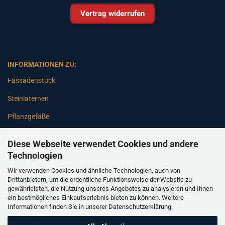
Vertrag widerrufen
INFORMATIONEN ZU:
Fassadenstuck
Steinlaternen
Pflanzgefäße
Betonsäulen
Diese Webseite verwendet Cookies und andere
Gartenbänke
Technologien
Wir verwenden Cookies und ähnliche Technologien, auch von
Pfeiler
Drittanbietern, um die ordentliche Funktionsweise der Website zu
gewährleisten, die Nutzung unseres Angebotes zu analysieren und Ihnen
Gartenbrunnen
ein bestmögliches Einkaufserlebnis bieten zu können. Weitere
Informationen finden Sie in unserer
Datenschutzerklärung
.
Gartenfiguren
Balustraden