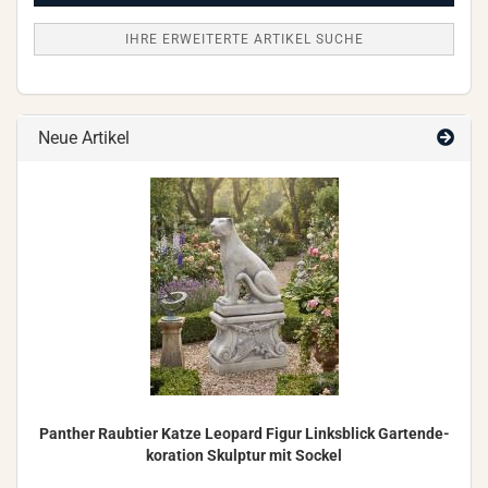
IHRE ERWEITERTE ARTIKEL SUCHE
Neue Artikel
Pan­ther Raub­tier Katze Leo­pard Figur Links­blick Gar­ten­de­
ko­ra­ti­on Skulp­tur mit So­ckel