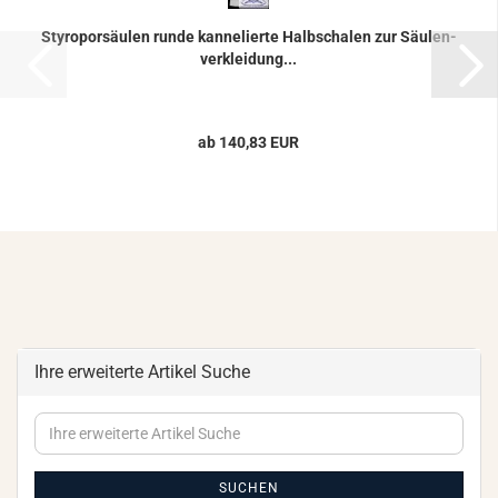
Sty­ro­por­säu­len runde kan­ne­lier­te Halb­scha­len zur Säu­len­
ver­klei­dung...
ab 140,83 EUR
Ihre erweiterte Artikel Suche
Ihre
erweiterte
Artikel
Suche
SUCHEN