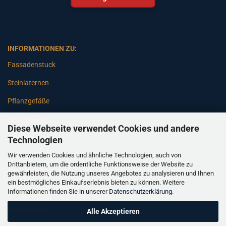
INFORMATIONEN ZU:
Fassadenstuck
Steinlaternen
Pflanzgefäße
Betonsäulen
Diese Webseite verwendet Cookies und andere
Gartenbänke
Technologien
Wir verwenden Cookies und ähnliche Technologien, auch von
Pfeiler
Drittanbietern, um die ordentliche Funktionsweise der Website zu
gewährleisten, die Nutzung unseres Angebotes zu analysieren und Ihnen
Gartenbrunnen
ein bestmögliches Einkaufserlebnis bieten zu können. Weitere
Informationen finden Sie in unserer
Datenschutzerklärung
.
Gartenfiguren
Balustraden
Alle Akzeptieren