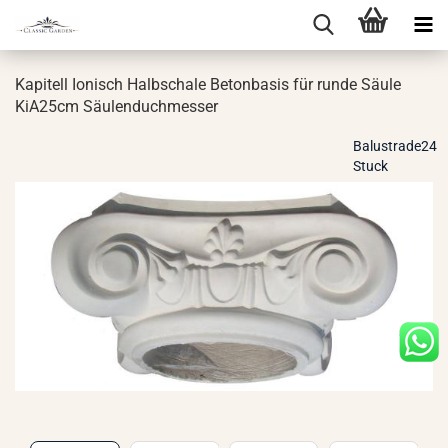
Ka­pi­tell Io­ni­sch Halb­scha­le Be­ton­ba­sis für runde Säule
KiA25cm Säu­len­duch­mes­ser
Balustrade24
Stuck