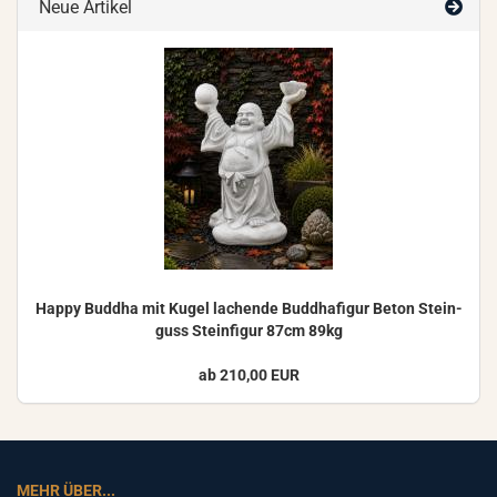
Neue Artikel
Happy Bud­dha mit Kugel la­chen­de Bud­dha­fi­gur Beton Stein­
guss Stein­fi­gur 87cm 89kg
ab 210,00 EUR
MEHR ÜBER...