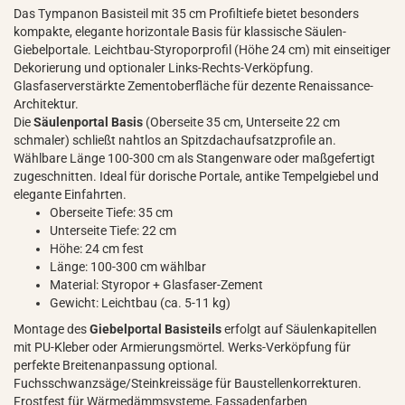
Das Tympanon Basisteil mit 35 cm Profiltiefe bietet besonders
kompakte, elegante horizontale Basis für klassische Säulen-
Giebelportale. Leichtbau-Styroporprofil (Höhe 24 cm) mit einseitiger
Dekorierung und optionaler Links-Rechts-Verköpfung.
Glasfaserverstärkte Zementoberfläche für dezente Renaissance-
Architektur.
Die
Säulenportal Basis
(Oberseite 35 cm, Unterseite 22 cm
schmaler) schließt nahtlos an Spitzdachaufsatzprofile an.
Wählbare Länge 100-300 cm als Stangenware oder maßgefertigt
zugeschnitten. Ideal für dorische Portale, antike Tempelgiebel und
elegante Einfahrten.
Oberseite Tiefe: 35 cm
Unterseite Tiefe: 22 cm
Höhe: 24 cm fest
Länge: 100-300 cm wählbar
Material: Styropor + Glasfaser-Zement
Gewicht: Leichtbau (ca. 5-11 kg)
Montage des
Giebelportal Basisteils
erfolgt auf Säulenkapitellen
mit PU-Kleber oder Armierungsmörtel. Werks-Verköpfung für
perfekte Breitenanpassung optional.
Fuchsschwanzsäge/Steinkreissäge für Baustellenkorrekturen.
Frostfest für Wärmedämmsysteme, Fassadenfarben