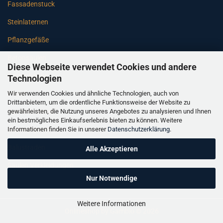
Fassadenstuck
Steinlaternen
Pflanzgefäße
Betonsäulen
Diese Webseite verwendet Cookies und andere
Gartenbänke
Technologien
Wir verwenden Cookies und ähnliche Technologien, auch von
Pfeiler
Drittanbietern, um die ordentliche Funktionsweise der Website zu
gewährleisten, die Nutzung unseres Angebotes zu analysieren und Ihnen
Gartenbrunnen
ein bestmögliches Einkaufserlebnis bieten zu können. Weitere
Informationen finden Sie in unserer
Datenschutzerklärung
.
Gartenfiguren
Balustraden
Alle Akzeptieren
Säulen Verkleidungen
Nur Notwendige
Weitere Informationen
Onlineshop
by Gambio © 2026