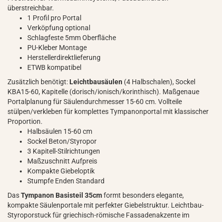
überstreichbar.
1 Profil pro Portal
Verköpfung optional
Schlagfeste 5mm Oberfläche
PU-Kleber Montage
Herstellerdirektlieferung
ETWB kompatibel
Zusätzlich benötigt:
Leichtbausäulen
(4 Halbschalen), Sockel
KBA15-60, Kapitelle (dorisch/ionisch/korinthisch). Maßgenaue
Portalplanung für Säulendurchmesser 15-60 cm. Vollteile
stülpen/verkleben für komplettes Tympanonportal mit klassischer
Proportion.
Halbsäulen 15-60 cm
Sockel Beton/Styropor
3 Kapitell-Stilrichtungen
Maßzuschnitt Aufpreis
Kompakte Giebeloptik
Stumpfe Enden Standard
Das
Tympanon Basisteil 35cm
formt besonders elegante,
kompakte Säulenportale mit perfekter Giebelstruktur. Leichtbau-
Styroporstuck für griechisch-römische Fassadenakzente im