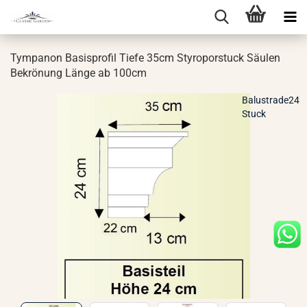
Tym­panon Ba­sis­pro­fil Tiefe 35cm Sty­ro­por­stuck Säu­len
Be­krö­nung Länge ab 100cm
Balustrade24
Stuck