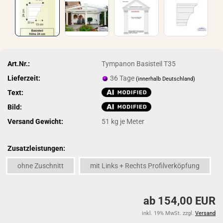
Art.Nr.:
Tympanon Basisteil T35
Lieferzeit:
36 Tage
(innerhalb Deutschland)
Text:
Bild:
Versand Gewicht:
51
kg je Meter
Zusatzleistungen:
ohne Zuschnitt
mit Links + Rechts Profilverköpfung
ab 154,00 EUR
inkl. 19% MwSt. zzgl.
Versand