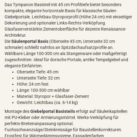
Das Tympanon Basisteil mit 45 cm Profiltiefe bietet besonders
kompakte, elegante horizontale Basis für klassische Säulen-
Giebelportale. Leichtbau-Styroporprofil (Höhe 24 cm) mit einseitiger
Dekorierung und optionaler Links-Rechts-Verköpfung.
Glasfaserverstärkte Zementoberfläche für dezente Renaissance-
Architektur.
Die
Säulenportal Basis
(Oberseite 45 cm, Unterseite 32 cm
schmaler) schließt nahtlos an Spitzdachaufsatzprofile an.
Wählbare Länge 100-300 cm als Stangenware oder maßgefertigt
zugeschnitten. Ideal für dorische Portale, antike Tempelgiebel und
elegante Einfahrten.
Oberseite Tiefe: 45 cm
Unterseite Tiefe: 32 cm
Höhe: 24 cm fest
Länge: 100-300 cm wählbar
Material: Styropor + Glasfaser-Zement
Gewicht: Leichtbau (ca. 6-14 kg)
Montage des
Giebelportal Basisteils
erfolgt auf Säulenkapitellen
mit PU-Kleber oder Armierungsmörtel. Werks-Verköpfung für
perfekte Breitenanpassung optional.
Fuchsschwanzsäge/Steinkreissäge für Baustellenkorrekturen.
Frostfest für Wärmedämmsysteme, Fassadenfarben