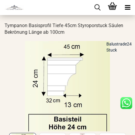
Tym­panon Ba­sis­pro­fil Tiefe 45cm Sty­ro­por­stuck Säu­len
Be­krö­nung Länge ab 100cm
Balustrade24
Stuck