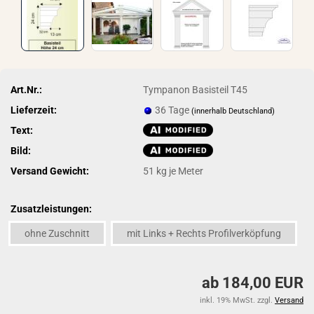
Art.Nr.:
Tympanon Basisteil T45
Lieferzeit:
36 Tage
(innerhalb Deutschland)
Text:
Bild:
Versand Gewicht:
51
kg je Meter
Zusatzleistungen:
ohne Zuschnitt
mit Links + Rechts Profilverköpfung
ab 184,00 EUR
inkl. 19% MwSt. zzgl.
Versand