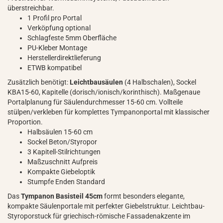
überstreichbar.
1 Profil pro Portal
Verköpfung optional
Schlagfeste 5mm Oberfläche
PU-Kleber Montage
Herstellerdirektlieferung
ETWB kompatibel
Zusätzlich benötigt:
Leichtbausäulen
(4 Halbschalen), Sockel
KBA15-60, Kapitelle (dorisch/ionisch/korinthisch). Maßgenaue
Portalplanung für Säulendurchmesser 15-60 cm. Vollteile
stülpen/verkleben für komplettes Tympanonportal mit klassischer
Proportion.
Halbsäulen 15-60 cm
Sockel Beton/Styropor
3 Kapitell-Stilrichtungen
Maßzuschnitt Aufpreis
Kompakte Giebeloptik
Stumpfe Enden Standard
Das
Tympanon Basisteil 45cm
formt besonders elegante,
kompakte Säulenportale mit perfekter Giebelstruktur. Leichtbau-
Styroporstuck für griechisch-römische Fassadenakzente im