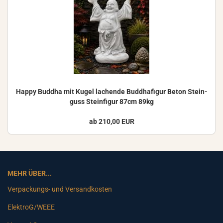
Happy Bud­dha mit Kugel la­chen­de Bud­dha­fi­gur Beton Stein­
guss Stein­fi­gur 87cm 89kg
ab 210,00 EUR
MEHR ÜBER...
Verpackungs- und Versandkosten
ElektroG/WEEE