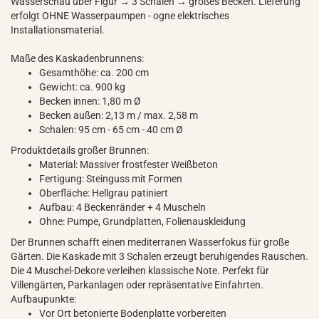
Wasserschau über Figur → 3 Schalen → großes Becken. Lieferung
erfolgt OHNE Wasserpaumpen - ogne elektrisches
Installationsmaterial.
Maße des Kaskadenbrunnens:
Gesamthöhe: ca. 200 cm
Gewicht: ca. 900 kg
Becken innen: 1,80 m Ø
Becken außen: 2,13 m / max. 2,58 m
Schalen: 95 cm - 65 cm - 40 cm Ø
Produktdetails großer Brunnen:
Material: Massiver frostfester Weißbeton
Fertigung: Steinguss mit Formen
Oberfläche: Hellgrau patiniert
Aufbau: 4 Beckenränder + 4 Muscheln
Ohne: Pumpe, Grundplatten, Folienauskleidung
Der Brunnen schafft einen mediterranen Wasserfokus für große
Gärten. Die Kaskade mit 3 Schalen erzeugt beruhigendes Rauschen.
Die 4 Muschel-Dekore verleihen klassische Note. Perfekt für
Villengärten, Parkanlagen oder repräsentative Einfahrten.
Aufbaupunkte:
Vor Ort betonierte Bodenplatte vorbereiten