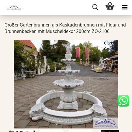
Gro­ßer Gar­ten­brun­nen als Kas­ka­den­brun­nen mit Figur und
Brun­nen­be­cken mit Mu­schel­de­kor 200cm ZO-​2106
Classic-
Garden