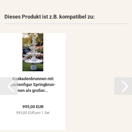
Dieses Produkt ist z.B. kompatibel zu:
Kas­ka­den­brun­nen mit
Gar­ten­fi­gur Spring­brun­
nen als gro­ßer...
995,00 EUR
995,00 EUR pro 1 Set