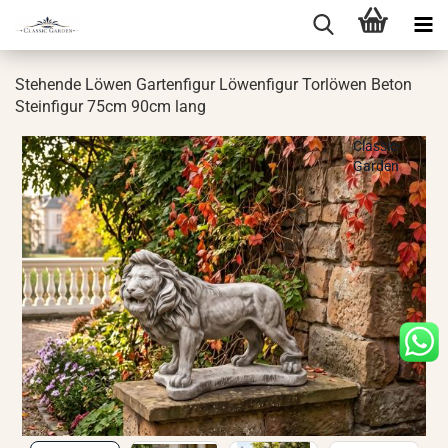
Ste­hen­de Löwen Gar­ten­fi­gur Lö­wen­fi­gur Tor­lö­wen Beton
Stein­fi­gur 75cm 90cm lang
Classic-
Garden