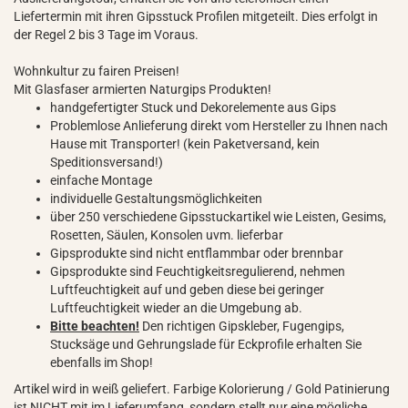
Liefertermin mit ihren Gipsstuck Profilen mitgeteilt. Dies erfolgt in
der Regel 2 bis 3 Tage im Voraus.
Wohnkultur zu fairen Preisen!
Mit Glasfaser armierten Naturgips Produkten!
handgefertigter Stuck und Dekorelemente aus Gips
Problemlose Anlieferung direkt vom Hersteller zu Ihnen nach
Hause mit Transporter! (kein Paketversand, kein
Speditionsversand!)
einfache Montage
individuelle Gestaltungsmöglichkeiten
über 250 verschiedene Gipsstuckartikel wie Leisten, Gesims,
Rosetten, Säulen, Konsolen uvm. lieferbar
Gipsprodukte sind nicht entflammbar oder brennbar
Gipsprodukte sind Feuchtigkeitsregulierend, nehmen
Luftfeuchtigkeit auf und geben diese bei geringer
Luftfeuchtigkeit wieder an die Umgebung ab.
Bitte beachten!
Den richtigen Gipskleber, Fugengips,
Stucksäge und Gehrungslade für Eckprofile erhalten Sie
ebenfalls im Shop!
Artikel wird in weiß geliefert. Farbige Kolorierung / Gold Patinierung
ist NICHT mit im Lieferumfang, sondern stellt nur eine mögliche