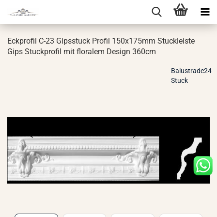
Eck­pro­fil C-23 Gips­stuck Pro­fil 150x175mm Stuck­leis­te
Gips Stuck­pro­fil mit flo­ra­lem De­sign 360cm
Balustrade24
Stuck