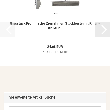
Gips­stuck Pro­fil fla­che Zier­rah­men Stuck­leis­te mit Ril­len­
struk­tur...
24,68 EUR
7,05 EUR pro Meter
Ihre erweiterte Artikel Suche
Ihre