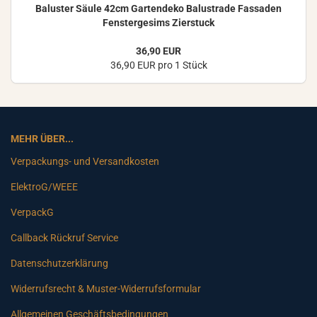
Ba­lus­ter Säule 42cm Gar­ten­de­ko Ba­lus­tra­de Fas­sa­den
Fens­ter­ge­sims Zier­stuck
36,90 EUR
36,90 EUR pro 1 Stück
MEHR ÜBER...
Verpackungs- und Versandkosten
ElektroG/WEEE
VerpackG
Callback Rückruf Service
Datenschutzerklärung
Widerrufsrecht & Muster-Widerrufsformular
Allgemeinen Geschäftsbedingungen