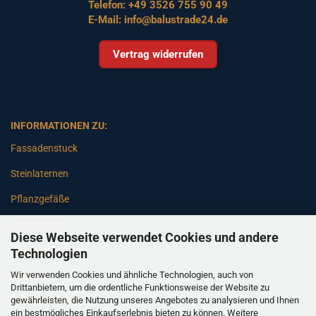
Telefon:
+49 3526 755 90 49
E-Mail:
info@balustrade24.de
Vertrag widerrufen
INFORMATIONEN ZU:
Fassadenstuck
Steinlaternen
Pflanzgefäße
Betonsäulen
Diese Webseite verwendet Cookies und andere
Gartenbänke
Technologien
Wir verwenden Cookies und ähnliche Technologien, auch von
Pfeiler
Drittanbietern, um die ordentliche Funktionsweise der Website zu
gewährleisten, die Nutzung unseres Angebotes zu analysieren und Ihnen
Gartenbrunnen
ein bestmögliches Einkaufserlebnis bieten zu können. Weitere