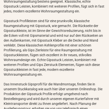
Wohnraumgestaltung bestens geeignet. Klassische, echte
Gipsstuck Leisten, kombiniert mit weiteren Profilen, fügt sich in fast
jedes, modern exzellente Wohnraumgestaltung ein.
Gipsstuck Profilleisten sind für eine prunkvolle, klassische
Raumgestaltung mit Gipsstuck, wie gemacht. Die Rückseite der
Gipsstuckleiste, ist im Sinne der Gewichtsreduzierung, nicht bis in
die Ecken voll mit Gipsmaterial und wird nur auf den Rückseiten an
den Außenkanten, mit Gipsstuck Kleber an die Decke und Wand
verklebt. Diese klassischen Kehlenprofile mit einer schönen
Profilierung, als Gips Zierleiste für eine Raumgestaltung mit
Gipsstuckleisten, fügen sich exzellent in ihr neues, stilvolles
Wohnraumdesign ein. Echte Gipsstuck Leisten, kombiniert mit
weiteren Profilen und Gips Zierstuck Elementen, fügen sich diese
Gipsstuckleisten in fast jede, modern exzellente
Wohnraumgestaltung ein.
Das Innenstuck Gipsprofil für die Wandmontage, finden Sie in
unserem Stuckkatalog wie auch hier über unseren Onlineshop. Die
Produktion der Gipsstuck Profile erfolgt umgehend nach
Bestelleingang und wird durch unseren eigenen Kurierfahrer mit
Kleintransporter direkt zu Ihnen angeliefert. Nach Planung der
Auslieferungstour, erhalten sie von uns telefonisch einen