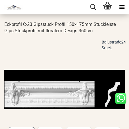
Eck­pro­fil C-23 Gips­stuck Pro­fil 150x175mm Stuck­leis­te
Gips Stuck­pro­fil mit flo­ra­lem De­sign 360cm
Balustrade24
Stuck