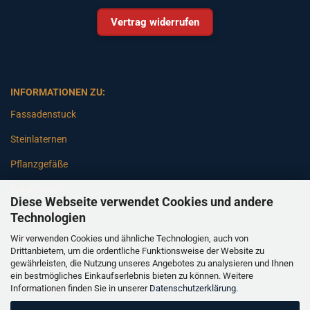
Vertrag widerrufen
INFORMATIONEN ZU:
Fassadenstuck
Steinlaternen
Pflanzgefäße
Betonsäulen
Diese Webseite verwendet Cookies und andere
Gartenbänke
Technologien
Wir verwenden Cookies und ähnliche Technologien, auch von
Pfeiler
Drittanbietern, um die ordentliche Funktionsweise der Website zu
gewährleisten, die Nutzung unseres Angebotes zu analysieren und Ihnen
Gartenbrunnen
ein bestmögliches Einkaufserlebnis bieten zu können. Weitere
Informationen finden Sie in unserer
Datenschutzerklärung
.
Gartenfiguren