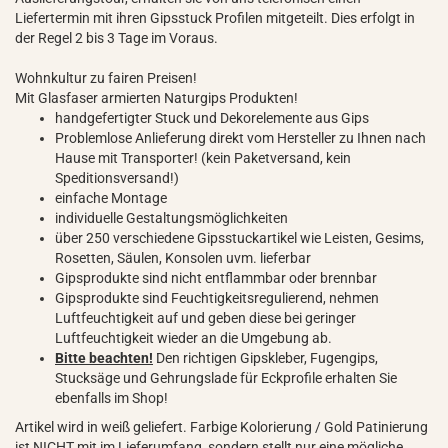
Liefertermin mit ihren Gipsstuck Profilen mitgeteilt. Dies erfolgt in
der Regel 2 bis 3 Tage im Voraus.
Wohnkultur zu fairen Preisen!
Mit Glasfaser armierten Naturgips Produkten!
handgefertigter Stuck und Dekorelemente aus Gips
Problemlose Anlieferung direkt vom Hersteller zu Ihnen nach
Hause mit Transporter! (kein Paketversand, kein
Speditionsversand!)
einfache Montage
individuelle Gestaltungsmöglichkeiten
über 250 verschiedene Gipsstuckartikel wie Leisten, Gesims,
Rosetten, Säulen, Konsolen uvm. lieferbar
Gipsprodukte sind nicht entflammbar oder brennbar
Gipsprodukte sind Feuchtigkeitsregulierend, nehmen
Luftfeuchtigkeit auf und geben diese bei geringer
Luftfeuchtigkeit wieder an die Umgebung ab.
Bitte beachten!
Den richtigen Gipskleber, Fugengips,
Stucksäge und Gehrungslade für Eckprofile erhalten Sie
ebenfalls im Shop!
Artikel wird in weiß geliefert. Farbige Kolorierung / Gold Patinierung
ist NICHT mit im Lieferumfang, sondern stellt nur eine mögliche