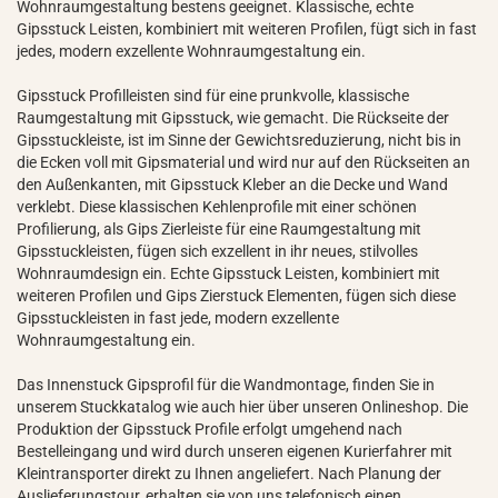
Wohnraumgestaltung bestens geeignet. Klassische, echte
Gipsstuck Leisten, kombiniert mit weiteren Profilen, fügt sich in fast
jedes, modern exzellente Wohnraumgestaltung ein.
Gipsstuck Profilleisten sind für eine prunkvolle, klassische
Raumgestaltung mit Gipsstuck, wie gemacht. Die Rückseite der
Gipsstuckleiste, ist im Sinne der Gewichtsreduzierung, nicht bis in
die Ecken voll mit Gipsmaterial und wird nur auf den Rückseiten an
den Außenkanten, mit Gipsstuck Kleber an die Decke und Wand
verklebt. Diese klassischen Kehlenprofile mit einer schönen
Profilierung, als Gips Zierleiste für eine Raumgestaltung mit
Gipsstuckleisten, fügen sich exzellent in ihr neues, stilvolles
Wohnraumdesign ein. Echte Gipsstuck Leisten, kombiniert mit
weiteren Profilen und Gips Zierstuck Elementen, fügen sich diese
Gipsstuckleisten in fast jede, modern exzellente
Wohnraumgestaltung ein.
Das Innenstuck Gipsprofil für die Wandmontage, finden Sie in
unserem Stuckkatalog wie auch hier über unseren Onlineshop. Die
Produktion der Gipsstuck Profile erfolgt umgehend nach
Bestelleingang und wird durch unseren eigenen Kurierfahrer mit
Kleintransporter direkt zu Ihnen angeliefert. Nach Planung der
Auslieferungstour, erhalten sie von uns telefonisch einen