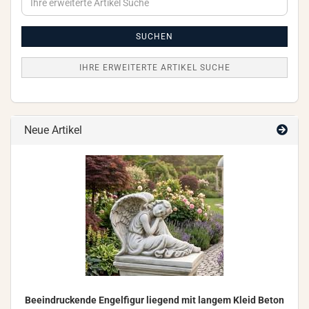
erweiterte
Artikel
Suche
SUCHEN
IHRE ERWEITERTE ARTIKEL SUCHE
Neue Artikel
Be­ein­dru­cken­de En­gel­fi­gur lie­gend mit lan­gem Kleid Beton