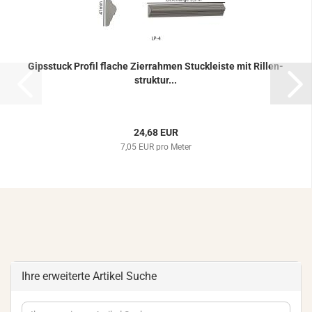
Gips­stuck Pro­fil fla­che Zier­rah­men Stuck­leis­te mit Ril­len­
struk­tur...
24,68 EUR
7,05 EUR pro Meter
Ihre erweiterte Artikel Suche
Ihre