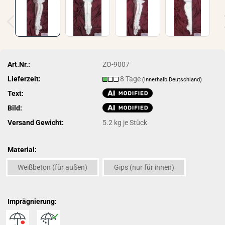
Art.Nr.:
ZO-9007
Lieferzeit:
8 Tage
(innerhalb Deutschland)
Text:
Bild:
Versand Gewicht:
5.2
kg je Stück
Material:
Weißbeton (für außen)
Gips (nur für innen)
Imprägnierung: