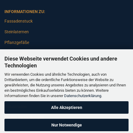
INFORMATIONEN ZU:
Fassadenstuck
Steinlaternen
Pflanzgefäße
Betonsäulen
Diese Webseite verwendet Cookies und andere
Gartenbänke
Technologien
Wir verwenden Cookies und ähnliche Technologien, auch von
Pfeiler
Drittanbietern, um die ordentliche Funktionsweise der Website zu
gewährleisten, die Nutzung unseres Angebotes zu analysieren und Ihnen
Gartenbrunnen
ein bestmögliches Einkaufserlebnis bieten zu können. Weitere
Informationen finden Sie in unserer
Datenschutzerklärung
.
Gartenfiguren
Balustraden
Alle Akzeptieren
Säulen Verkleidungen
Nur Notwendige