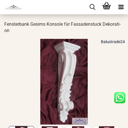
Fens­ter­bank Ge­sims Kon­so­le für Fas­sa­den­stuck De­ko­ra­ti­
on
Balustrade24