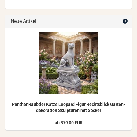
Neue Artikel
Pan­ther Raub­tier Katze Leo­pard Figur Rechts­blick Gar­ten­
de­ko­ra­ti­on Skulp­tu­ren mit So­ckel
ab 879,00 EUR