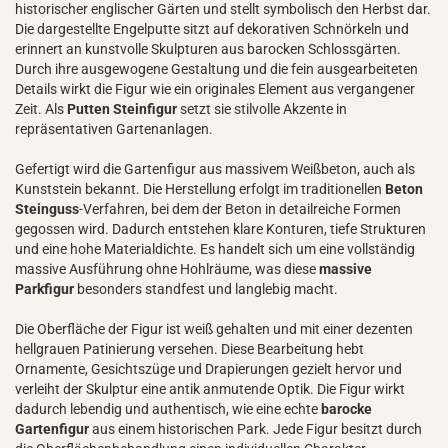
historischer englischer Gärten und stellt symbolisch den Herbst dar.
Die dargestellte Engelputte sitzt auf dekorativen Schnörkeln und
erinnert an kunstvolle Skulpturen aus barocken Schlossgärten.
Durch ihre ausgewogene Gestaltung und die fein ausgearbeiteten
Details wirkt die Figur wie ein originales Element aus vergangener
Zeit. Als
Putten Steinfigur
setzt sie stilvolle Akzente in
repräsentativen Gartenanlagen.
Gefertigt wird die Gartenfigur aus massivem Weißbeton, auch als
Kunststein bekannt. Die Herstellung erfolgt im traditionellen
Beton
Steinguss
-Verfahren, bei dem der Beton in detailreiche Formen
gegossen wird. Dadurch entstehen klare Konturen, tiefe Strukturen
und eine hohe Materialdichte. Es handelt sich um eine vollständig
massive Ausführung ohne Hohlräume, was diese
massive
Parkfigur
besonders standfest und langlebig macht.
Die Oberfläche der Figur ist weiß gehalten und mit einer dezenten
hellgrauen Patinierung versehen. Diese Bearbeitung hebt
Ornamente, Gesichtszüge und Drapierungen gezielt hervor und
verleiht der Skulptur eine antik anmutende Optik. Die Figur wirkt
dadurch lebendig und authentisch, wie eine echte
barocke
Gartenfigur
aus einem historischen Park. Jede Figur besitzt durch