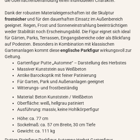
die Oberflächenbehandlung einen individuellen Charakter.
Dank der robusten Materialeigenschaften ist die Skulptur
frostsicher
und für den dauerhaften Einsatz im Außenbereich
geeignet. Regen, Frost und Sonneneinstrahlung beeinträchtigen
weder Stabilität noch Erscheinungsbild. Die Figur eignet sich ideal
für Gärten, Parks, Terrassen, Eingangsbereiche oder als Blickfang
auf Podesten. Besonders in Kombination mit klassischen
Gartenanlagen kommt diese
englische Parkfigur
wirkungsvoll zur
Geltung.
Gartenfigur Putte „Automne“ – Darstellung des Herbstes
Massiver Kunststein aus Weißbeton
Antike Barockoptik mit feiner Patinierung
Für Garten, Park und Außenanlagen geeignet
Witterungs- und frostbeständig
Material: Beton Kunststein / Weißbeton
Oberfläche: weiß, hellgrau patiniert
Ausführung: massiv, keine Hohlkörperfigur
Höhe: ca. 77 cm
Sockelmaß: ca. 57 cm Breite, 30 cm Tiefe
Gewicht: ca. 111 kg