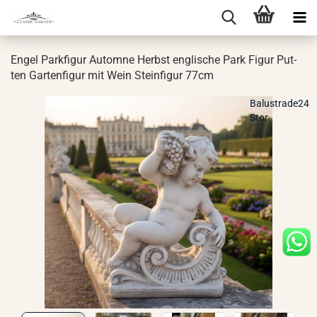
Engel Park­fi­gur Aut­o­m­ne Herbst eng­li­sche Park Figur Put­
ten Gar­ten­fi­gur mit Wein Stein­fi­gur 77cm
Balustrade24
Stor