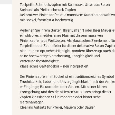
Torfpeiler Schmuckzapfen mit Schmuckblätter aus Beton
Steinuss als Pfeilerschmuck Zapfen
Dekorativer Pinienzapfen aus massivem Kunstbeton wahlw
mit Sockel, frostfest & hochwertig
Verleihen Sie Ihrem Garten, Ihrer Einfahrt oder Ihrer Mauerk
ein stilvolles, mediterranes Flair mit diesem massiven
Pinienzapfen aus Weißbeton. Als klassisches Zierelement fü
Torpfeiler oder Zaunpfeiler ist dieser dekorative Beton-Zapfe
nicht nur ein optisches Highlight, sondern überzeugt auch d
seine hochwertige Verarbeitung, Langlebigkeit und
Witterungsbeständigkeit.
Klassisches Gartendekor – neu interpretiert
Der Pinienzapfen mit Sockel ist ein traditionsreiches Symbol 
Fruchtbarkeit, Leben und Unvergänglichkeit – seit der Antike 
er Eingänge, Balustraden oder Säulen. Mit seiner klaren
Formgebung und den detaillierten Strukturen bringt dieser
Zapfen klassischen Stil in moderne oder historische
Gartenanlagen.
Ideal als Aufsatz für Pfeiler, Mauern oder Säulen