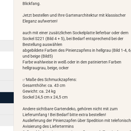
Blickfang.
Jetzt bestellen und Ihre Gartenarchitektur mit klassischer
Eleganz aufwerten!
auch mit einer zusätzlichen Sockelplatte lieferbar oder dem
Sockel S221 (Bild 4 + 5), bei Bedarf entsprechend bei der
Bestellung auswählen
abgebildete Farben des Pinienzapfens in hellgrau (Bild 1-4, 6
und beige (Bild5)
Farbe wahlweise in weiß oder in den patinierten Farben
hellgraugrau, beige, ocker
✅Maße des Schmuckzapfens:
Gesamthöhe: ca. 43 cm
Gewicht: ca. 24 kg
Sockel 24,5 cm x 24,5 cm
Andere sichtbare Gartendeko, gehören nicht mit zum
Lieferumfang ! Bei Bedarf bitte extra bestellen!
Auslieferung der Pinienzapfen über Spedition mit telefonisch
Avisierung des Liefertermins