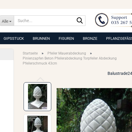
Suche...
Alle
GIPSSTUCK
BRUNNEN
FIGUREN
BRONZE
PFLANZGEFÄS
»
»
Startseite
Pfeiler Mauerabdeckung
Pinienzapfen Beton Pfeilerabdeckung Torpfeiler Abdeckung
Pfeilerschmuck 43cm
Balustrade24