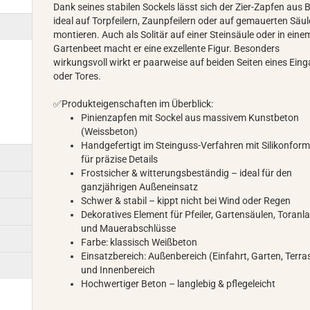
Dank seines stabilen Sockels lässt sich der Zier-Zapfen aus 
ideal auf Torpfeilern, Zaunpfeilern oder auf gemauerten Säu
montieren. Auch als Solitär auf einer Steinsäule oder in eine
Gartenbeet macht er eine exzellente Figur. Besonders
wirkungsvoll wirkt er paarweise auf beiden Seiten eines Ein
oder Tores.
✅Produkteigenschaften im Überblick:
Pinienzapfen mit Sockel aus massivem Kunstbeton
(Weissbeton)
Handgefertigt im Steinguss-Verfahren mit Silikonfor
für präzise Details
Frostsicher & witterungsbeständig – ideal für den
ganzjährigen Außeneinsatz
Schwer & stabil – kippt nicht bei Wind oder Regen
Dekoratives Element für Pfeiler, Gartensäulen, Toranl
und Mauerabschlüsse
Farbe: klassisch Weißbeton
Einsatzbereich: Außenbereich (Einfahrt, Garten, Terra
und Innenbereich
Hochwertiger Beton – langlebig & pflegeleicht