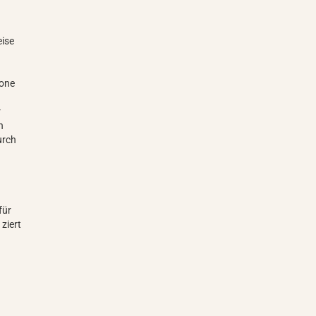
eise
rone
r
n
urch
für
ziert