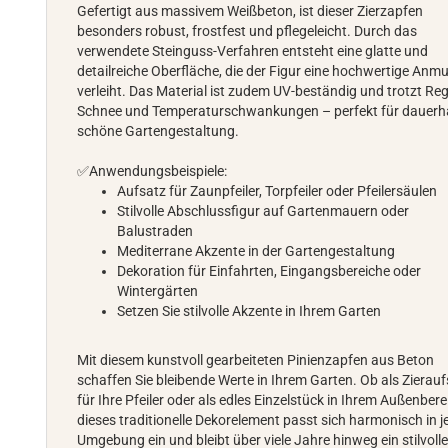
Gefertigt aus massivem Weißbeton, ist dieser Zierzapfen
besonders robust, frostfest und pflegeleicht. Durch das
verwendete Steinguss-Verfahren entsteht eine glatte und
detailreiche Oberfläche, die der Figur eine hochwertige Anm
verleiht. Das Material ist zudem UV-beständig und trotzt Re
Schnee und Temperaturschwankungen – perfekt für dauerh
schöne Gartengestaltung.
✅Anwendungsbeispiele:
Aufsatz für Zaunpfeiler, Torpfeiler oder Pfeilersäulen
Stilvolle Abschlussfigur auf Gartenmauern oder
Balustraden
Mediterrane Akzente in der Gartengestaltung
Dekoration für Einfahrten, Eingangsbereiche oder
Wintergärten
Setzen Sie stilvolle Akzente in Ihrem Garten
Mit diesem kunstvoll gearbeiteten Pinienzapfen aus Beton
schaffen Sie bleibende Werte in Ihrem Garten. Ob als Zierau
für Ihre Pfeiler oder als edles Einzelstück in Ihrem Außenbere
dieses traditionelle Dekorelement passt sich harmonisch in j
Umgebung ein und bleibt über viele Jahre hinweg ein stilvolle