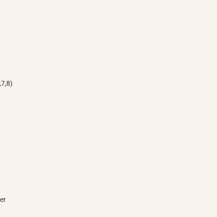
,7,8)
er