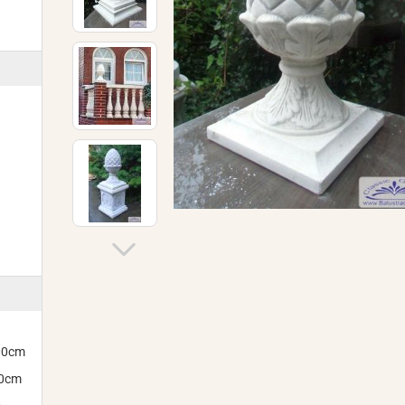
300cm
00cm