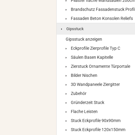
Pilaster flache Wandsäulen 200c
Brandschutz Fassadenstuck Profi
Fassaden Beton Konsolen Reliefs
Gipsstuck
Gipsstuck anzeigen
Eckprofile Zierprofile Typ C
Säulen Basen Kapitelle
Zierstuck Ornamente Türportale
Bilder Nischen
3D Wandpaneele Ziergitter
Zubehör
Gründerzeit Stuck
Flache Leisten
Stuck Eckprofile 90x90mm
Stuck Eckprofile 120x150mm