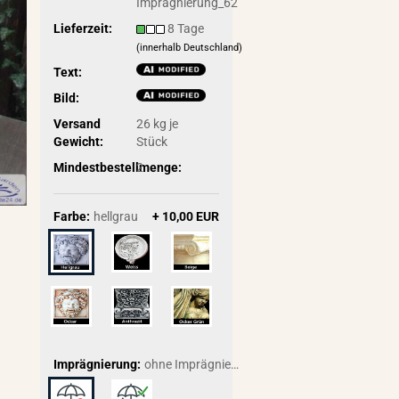
Imprägnierung_62
Lieferzeit:
8 Tage
(innerhalb Deutschland)
Text:
Bild:
Versand
26
kg je
Gewicht:
Stück
Mindestbestellmenge:
2
Farbe:
hellgrau
+ 10,00 EUR
Imprägnierung:
ohne Imprägnierung