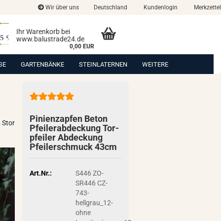
Wir über uns
Deutschland
Kundenlogin
Merkzettel
Ihr Warenkorb bei
www.balustrade24.de
0,00 EUR
SE
GARTENBÄNKE
STEINLATERNEN
WEITERE
Pi­ni­en­zap­fen Beton
 Stor
Pfei­ler­ab­de­ckung Tor­
pfei­ler Ab­de­ckung
Pfei­ler­schmuck 43cm
Art.Nr.:
S446 ZO-
SR446 CZ-
743-
hellgrau_12-
ohne