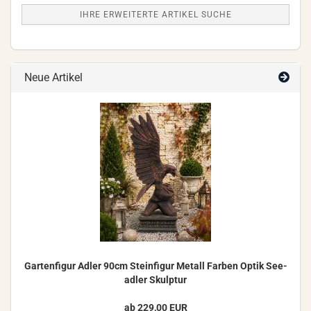
IHRE ERWEITERTE ARTIKEL SUCHE
Neue Artikel
Gar­ten­fi­gur Adler 90cm Stein­fi­gur Me­tall Far­ben Optik See­
ad­ler Skulp­tur
ab 229,00 EUR