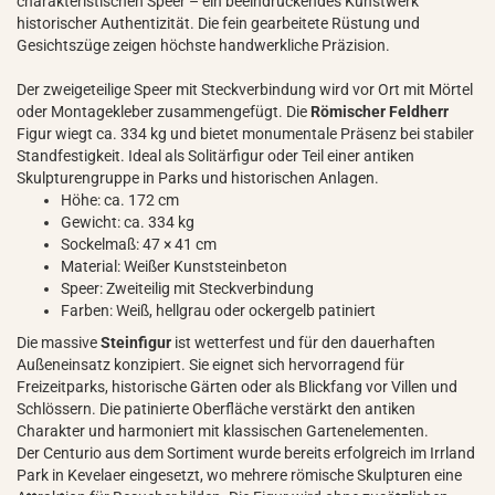
charakteristischen Speer – ein beeindruckendes Kunstwerk
historischer Authentizität. Die fein gearbeitete Rüstung und
Gesichtszüge zeigen höchste handwerkliche Präzision.
Der zweigeteilige Speer mit Steckverbindung wird vor Ort mit Mörtel
oder Montagekleber zusammengefügt. Die
Römischer Feldherr
Figur wiegt ca. 334 kg und bietet monumentale Präsenz bei stabiler
Standfestigkeit. Ideal als Solitärfigur oder Teil einer antiken
Skulpturengruppe in Parks und historischen Anlagen.
Höhe: ca. 172 cm
Gewicht: ca. 334 kg
Sockelmaß: 47 × 41 cm
Material: Weißer Kunststeinbeton
Speer: Zweiteilig mit Steckverbindung
Farben: Weiß, hellgrau oder ockergelb patiniert
Die massive
Steinfigur
ist wetterfest und für den dauerhaften
Außeneinsatz konzipiert. Sie eignet sich hervorragend für
Freizeitparks, historische Gärten oder als Blickfang vor Villen und
Schlössern. Die patinierte Oberfläche verstärkt den antiken
Charakter und harmoniert mit klassischen Gartenelementen.
Der Centurio aus dem Sortiment wurde bereits erfolgreich im Irrland
Park in Kevelaer eingesetzt, wo mehrere römische Skulpturen eine