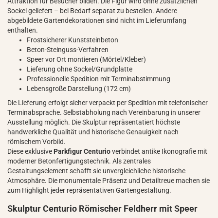
Attraktion für Besucher bilden. Die Figur wird ohne zusätzlichen
Sockel geliefert – bei Bedarf separat zu bestellen. Andere
abgebildete Gartendekorationen sind nicht im Lieferumfang
enthalten.
Frostsicherer Kunststeinbeton
Beton-Steinguss-Verfahren
Speer vor Ort montieren (Mörtel/Kleber)
Lieferung ohne Sockel/Grundplatte
Professionelle Spedition mit Terminabstimmung
Lebensgroße Darstellung (172 cm)
Die Lieferung erfolgt sicher verpackt per Spedition mit telefonischer
Terminabsprache. Selbstabholung nach Vereinbarung in unserer
Ausstellung möglich. Die Skulptur repräsentatiert höchste
handwerkliche Qualität und historische Genauigkeit nach
römischem Vorbild.
Diese exklusive
Parkfigur Centurio
verbindet antike Ikonografie mit
moderner Betonfertigungstechnik. Als zentrales
Gestaltungselement schafft sie unvergleichliche historische
Atmosphäre. Die monumentale Präsenz und Detailtreue machen sie
zum Highlight jeder repräsentativen Gartengestaltung.
Skulptur Centurio Römischer Feldherr mit Speer