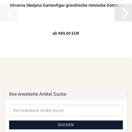
Mi­ner­va Skulp­tur Gar­ten­fi­gur grie­chi­sche rö­mi­sche Göt­tin...
ab 989,00 EUR
Ihre erweiterte Artikel Suche
Ihre
erweiterte
Artikel
Suche
SUCHEN