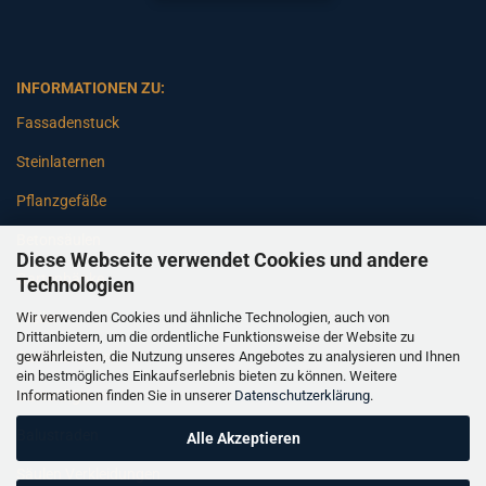
INFORMATIONEN ZU:
Fassadenstuck
Steinlaternen
Pflanzgefäße
Betonsäulen
Diese Webseite verwendet Cookies und andere
Gartenbänke
Technologien
Wir verwenden Cookies und ähnliche Technologien, auch von
Pfeiler
Drittanbietern, um die ordentliche Funktionsweise der Website zu
gewährleisten, die Nutzung unseres Angebotes zu analysieren und Ihnen
Gartenbrunnen
ein bestmögliches Einkaufserlebnis bieten zu können. Weitere
Informationen finden Sie in unserer
Datenschutzerklärung
.
Gartenfiguren
Balustraden
Alle Akzeptieren
Säulen Verkleidungen