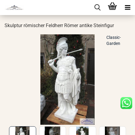
Skulp­tur rö­mi­scher Feld­herr Römer an­ti­ke Stein­fi­gur
Classic-
Garden