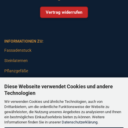
Vertrag widerrufen
INFORMATIONEN ZU:
Fassadenstuck
Steinlaternen
Pflanzgefäße
Betonsäulen
Diese Webseite verwendet Cookies und andere
Gartenbänke
Technologien
Wir verwenden Cookies und ähnliche Technologien, auch von
Pfeiler
Drittanbietern, um die ordentliche Funktionsweise der Website zu
gewährleisten, die Nutzung unseres Angebotes zu analysieren und Ihnen
Gartenbrunnen
ein bestmögliches Einkaufserlebnis bieten zu können. Weitere
Informationen finden Sie in unserer
Datenschutzerklärung
.
Gartenfiguren