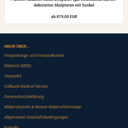
de­ko­ra­ti­on Skulp­tu­ren mit So­ckel
ab 879,00 EUR
MEHR ÜBER...
Verpackungs- und Versandkosten
ElektroG/WEEE
VerpackG
Callback Rückruf Service
Datenschutzerklärung
Widerrufsrecht & Muster-Widerrufsformular
Allgemeinen Geschäftsbedingungen
Kontakt