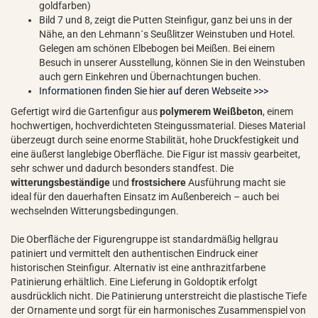
goldfarben)
Bild 7 und 8, zeigt die Putten Steinfigur, ganz bei uns in der
Nähe, an den Lehmann´s Seußlitzer Weinstuben und Hotel.
Gelegen am schönen Elbebogen bei Meißen. Bei einem
Besuch in unserer Ausstellung, können Sie in den Weinstuben
auch gern Einkehren und Übernachtungen buchen.
Informationen finden Sie hier auf deren Webseite >>>
Gefertigt wird die Gartenfigur aus
polymerem Weißbeton
, einem
hochwertigen, hochverdichteten Steingussmaterial. Dieses Material
überzeugt durch seine enorme Stabilität, hohe Druckfestigkeit und
eine äußerst langlebige Oberfläche. Die Figur ist massiv gearbeitet,
sehr schwer und dadurch besonders standfest. Die
witterungsbeständige
und
frostsichere
Ausführung macht sie
ideal für den dauerhaften Einsatz im Außenbereich – auch bei
wechselnden Witterungsbedingungen.
Die Oberfläche der Figurengruppe ist standardmäßig hellgrau
patiniert und vermittelt den authentischen Eindruck einer
historischen Steinfigur. Alternativ ist eine anthrazitfarbene
Patinierung erhältlich. Eine Lieferung in Goldoptik erfolgt
ausdrücklich nicht. Die Patinierung unterstreicht die plastische Tiefe
der Ornamente und sorgt für ein harmonisches Zusammenspiel von