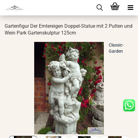
Gar­ten­fi­gur Der Ern­ter­ei­gen Doppel-​Statue mit 2 Put­ten und
Wein Park Gar­ten­skulp­tur 125cm
Classic-
Garden