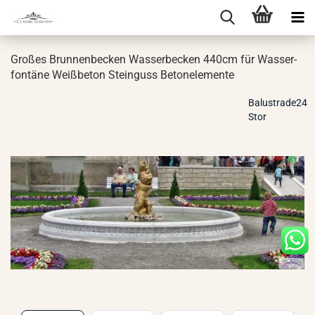
Gro­ßes Brun­nen­be­cken Was­ser­be­cken 440cm für Was­ser­
fon­tä­ne Weiß­be­ton Stein­guss Be­ton­ele­men­te
Balustrade24
Stor