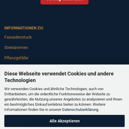
INFORMATIONEN ZU:
Fassadenstuck
Steinlaternen
Pflanzgefäße
Betonsäulen
Diese Webseite verwendet Cookies und andere
Gartenbänke
Technologien
Wir verwenden Cookies und ähnliche Technologien, auch von
Pfeiler
Drittanbietern, um die ordentliche Funktionsweise der Website zu
gewährleisten, die Nutzung unseres Angebotes zu analysieren und Ihnen
Gartenbrunnen
ein bestmögliches Einkaufserlebnis bieten zu können. Weitere
Informationen finden Sie in unserer
Datenschutzerklärung
.
Gartenfiguren
Balustraden
Alle Akzeptieren