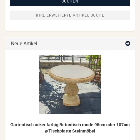
Suche
SUCHEN
IHRE ERWEITERTE ARTIKEL SUCHE
Neue Artikel
Gar­ten­tisch ocker far­big Be­ton­tisch runde 95cm oder 107cm
⌀ Tisch­plat­te Stein­mö­bel