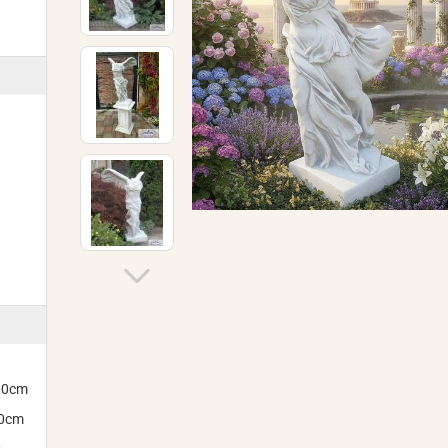
300cm
00cm