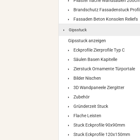
Pilaster flache Wandsäulen 200c
Brandschutz Fassadenstuck Profi
Fassaden Beton Konsolen Reliefs
Gipsstuck
Gipsstuck anzeigen
Eckprofile Zierprofile Typ C
Säulen Basen Kapitelle
Zierstuck Ornamente Türportale
Bilder Nischen
3D Wandpaneele Ziergitter
Zubehör
Gründerzeit Stuck
Flache Leisten
Stuck Eckprofile 90x90mm
Stuck Eckprofile 120x150mm