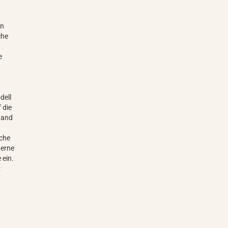
In
che
e
dell
 die
ewand
ache
derne
 ein.
z