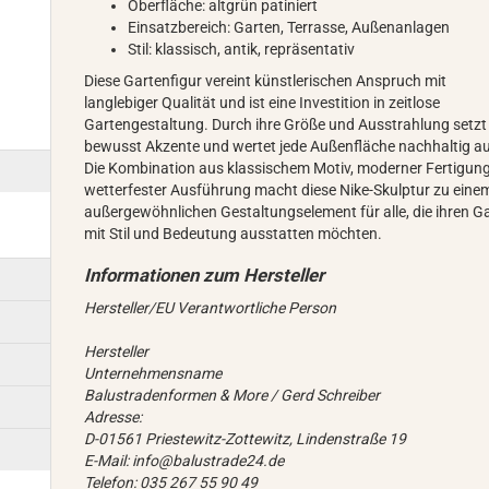
Oberfläche: altgrün patiniert
Einsatzbereich: Garten, Terrasse, Außenanlagen
Stil: klassisch, antik, repräsentativ
Diese Gartenfigur vereint künstlerischen Anspruch mit
langlebiger Qualität und ist eine Investition in zeitlose
Gartengestaltung. Durch ihre Größe und Ausstrahlung setzt 
bewusst Akzente und wertet jede Außenfläche nachhaltig au
Die Kombination aus klassischem Motiv, moderner Fertigun
wetterfester Ausführung macht diese Nike-Skulptur zu eine
außergewöhnlichen Gestaltungselement für alle, die ihren G
mit Stil und Bedeutung ausstatten möchten.
Hersteller/EU Verantwortliche Person
Hersteller
Unternehmensname
Balustradenformen & More / Gerd Schreiber
Adresse:
D-01561 Priestewitz-Zottewitz, Lindenstraße 19
E-Mail: info@balustrade24.de
Telefon: 035 267 55 90 49