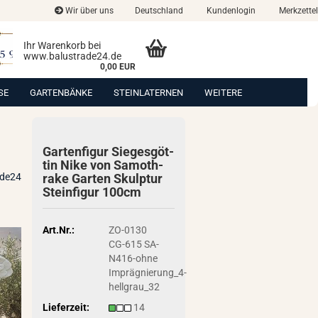
Wir über uns
Deutschland
Kundenlogin
Merkzettel
Ihr Warenkorb bei
www.balustrade24.de
0,00 EUR
SE
GARTENBÄNKE
STEINLATERNEN
WEITERE
Gar­ten­fi­gur Sie­ges­göt­
tin Nike von Sa­mo­th­
ade24
ra­ke Gar­ten Skulp­tur
Stein­fi­gur 100cm
Art.Nr.:
ZO-0130
CG-615 SA-
N416-ohne
Imprägnierung_4-
hellgrau_32
Lieferzeit:
14