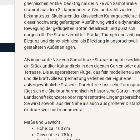
griechischen Antike. Das Original der Nike von Samothrake
stammt aus dem 2. Jahrhundert v. Chr. und zählt zu den
bekanntesten Skulpturen der klassischen Kunstgeschichte. 
dieser hochwertig gefertigten Ausführung wird die dynamis
Bewegung der geflügelten Göttin detailreich und plastisch
dargestellt. Die Statue vermittelt Stärke, Triumph und zeitlos
Eleganz und eignet sich ideal als Blickfang in anspruchsvoll
gestalteten Außenanlagen.
Als imposante Nike von Samothrake Statue bringt dieses Mo
ein Stück antiker Kultur direkt in den eigenen Garten oder auf
Terrasse. Die ausgebreiteten Flügel, das fein modellierte G
und die kraftvolle Körperhaltung verleihen der Figur eine
außergewöhnliche Präsenz. Durch ihre klassische Formspr
fügt sich die Skulptur harmonisch in historische Gärten, mo
Landschaftskonzepte oder repräsentative Eingangsbereiche
Sie wirkt sowohl aus der Nähe als auch aus größerer Distan
eindrucksvoll und monumental.
Maße und Gewicht:
Höhe: ca. 100 cm
Gewicht: ca. 75 kg