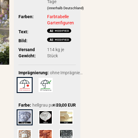
Tage
(innerhalb Deutschland)
Farben:
Farbtabelle
Gartenfiguren
Text:
Bild:
Versand
114
kg je
Gewicht:
Stück
Imprägnierung:
ohne Imprägnierung
Farbe:
hellgrau patiniert
+ 20,00 EUR