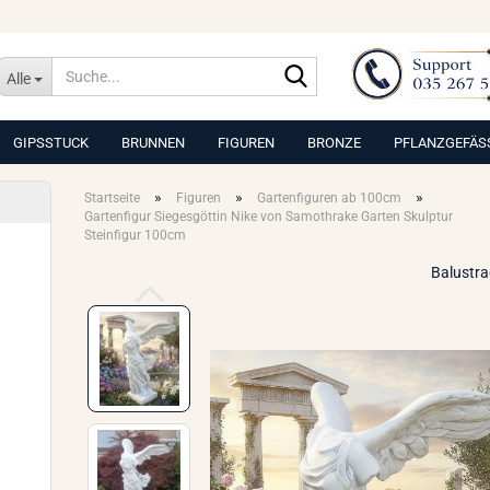
Suche...
Alle
GIPSSTUCK
BRUNNEN
FIGUREN
BRONZE
PFLANZGEFÄS
»
»
»
Startseite
Figuren
Gartenfiguren ab 100cm
Gartenfigur Siegesgöttin Nike von Samothrake Garten Skulptur
Steinfigur 100cm
Balustr