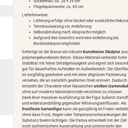
Sockelmaß: ca. 28 × 29 cm
Flügelspannweite: ca. 65 cm
Lieferhinweise:
Lieferung erfolgt ohne Sockel oder zusätzliche Dekora
Terminavisierung vor Anlieferung
Selbstabholung nach Absprache möglich
Aufgrund des Gewichts wird eine Anlieferung bis
Bordsteinkante empfohlen
Gefertigt ist die Statue als robuste
Kunstbeton Skulptur
aus
polymergebundenem Beton. Dieses Material verbindet hohe
Stabilität mit feiner Detailgenauigkeit und eignet sich beson
gut für dauerhaftes Aufstellen im Außenbereich. Die Oberflä
ist sorgfältig gearbeitet und mit einer altgrünen Patinierung
versehen, die an natürlich gealterten Stein erinnert. Dadurch
entsteht der Charakter einer klassischen
antiken Gartensku
ohne auf moderne Materialvorteile verzichten zu müssen.
Dank ihrer massiven Ausführung ist die Figur äußerst stand
und widerstandsfähig gegenüber Witterungseinflüssen. Als
frostfeste Gartenfigur
kann sie ganzjährig im Freien verblei
ohne dass Frost, Regen oder Temperaturschwankungen die
Substanz beeinträchtigen. Die Patina entwickelt mit der Zeit
noch authentischere Ausstrahlung und unterstreicht den