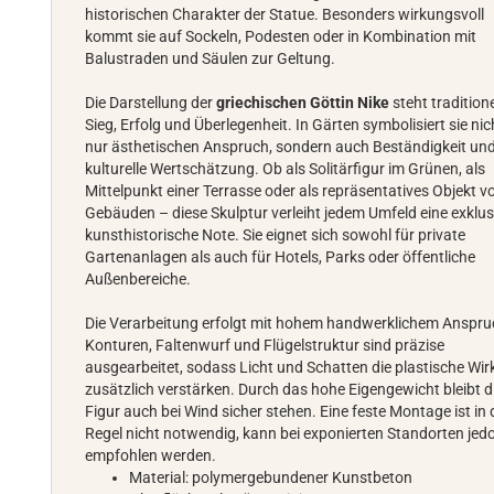
historischen Charakter der Statue. Besonders wirkungsvoll
kommt sie auf Sockeln, Podesten oder in Kombination mit
Balustraden und Säulen zur Geltung.
Die Darstellung der
griechischen Göttin Nike
steht traditione
Sieg, Erfolg und Überlegenheit. In Gärten symbolisiert sie nic
nur ästhetischen Anspruch, sondern auch Beständigkeit un
kulturelle Wertschätzung. Ob als Solitärfigur im Grünen, als
Mittelpunkt einer Terrasse oder als repräsentatives Objekt v
Gebäuden – diese Skulptur verleiht jedem Umfeld eine exklus
kunsthistorische Note. Sie eignet sich sowohl für private
Gartenanlagen als auch für Hotels, Parks oder öffentliche
Außenbereiche.
Die Verarbeitung erfolgt mit hohem handwerklichem Anspru
Konturen, Faltenwurf und Flügelstruktur sind präzise
ausgearbeitet, sodass Licht und Schatten die plastische Wi
zusätzlich verstärken. Durch das hohe Eigengewicht bleibt d
Figur auch bei Wind sicher stehen. Eine feste Montage ist in 
Regel nicht notwendig, kann bei exponierten Standorten jed
empfohlen werden.
Material: polymergebundener Kunstbeton