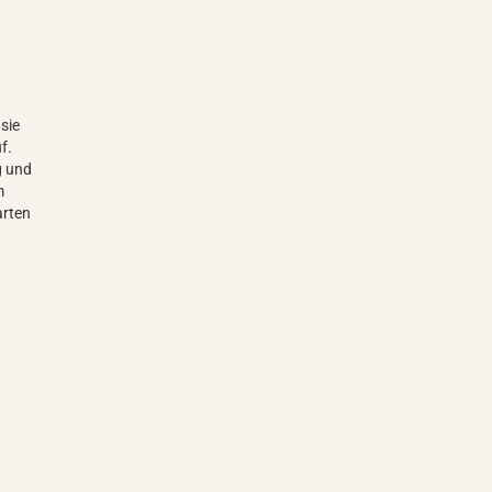
sie
f.
g und
m
arten