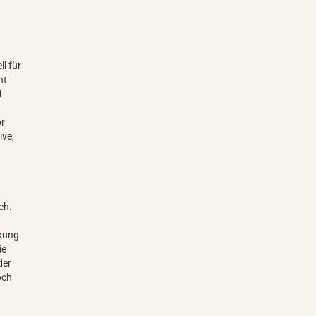
ll für
ht
d
or
ive,
ch.
rkung
ie
der
och