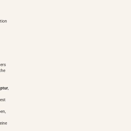
tion
ders
che
lptur
,
fest
ben,
 eine