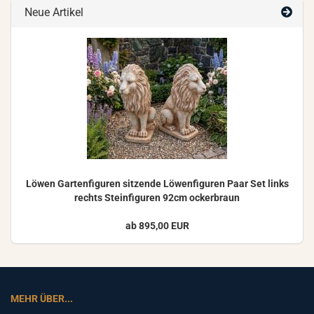
Neue Artikel
Löwen Gar­ten­fi­gu­ren sit­zen­de Lö­wen­fi­gu­ren Paar Set links
rechts Stein­fi­gu­ren 92cm ocker­braun
ab 895,00 EUR
MEHR ÜBER...