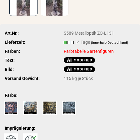
Art.Nr.:
S589 Metalloptik ZO-L131
Lieferzeit:
14 Tage
(innerhalb Deutschland)
Farben:
Farbtabelle Gartenfiguren
Text:
Bild:
Versand Gewicht:
115
kg je Stück
Farbe:
Imprägnierung: