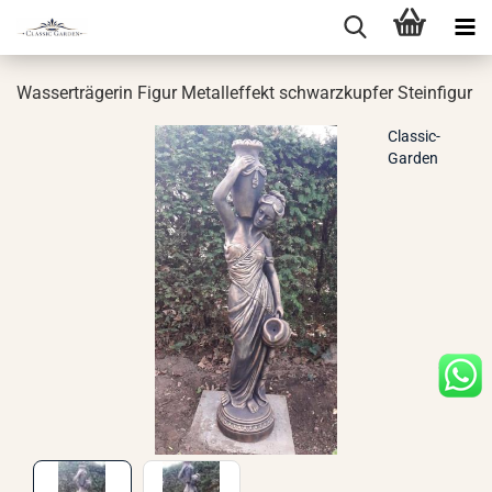
Was­ser­trä­ge­rin Figur Me­tall­ef­fekt schwarz­kup­fer Stein­fi­gur
Classic-
Garden