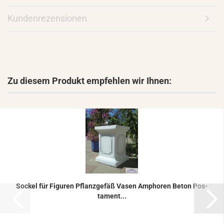
Kundenrezensionen
Zu diesem Produkt empfehlen wir Ihnen:
So­ckel für Fi­gu­ren Pflanz­ge­fäß Vasen Am­pho­ren Beton Pos­
ta­ment...