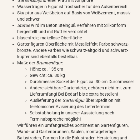
Gartenskulptur
einer Frau mit Amphore
Wasserträgerin Figur ist frostsicher für den Außenbereich
Skulptur aus Weißbeton auf Basis von Weißzement, massiv
und schwer
Statue
wird im Beton Steinguß Verfahren mit Silikonform
hergestellt und mit Rüttler verdichtet
blasenfreie, makellose Oberfläche
Gartenfiguren Oberfläche mit Metalleffekt Farbe schwarz-
bronze. Andere Farben wie schwarz-altgold und schwarz-
kupfer sind ebenfalls bestellbar.
Maße der
Brunnenfigur
:
Höhe: ca. 135 cm
Gewicht: ca. 80 kg
Durchmesser Sockel der Figur: ca. 30 cm Durchmesser
Andere sichtbare Gartendeko, gehören nicht mit zum
Lieferumfang! Bei Bedarf bitte extra bestellen!
Auslieferung der
Gartenfigur
über Spedition mit
telefonischer Avisierung des Liefertermins
Selbstabholung in unserer Ausstellung nach
Terminabsprache möglich!
Wir führen ein umfangreiches Sortiment an Gartenfiguren,
Wand- und Gartenbrunnen, Säulen, montagefertige
Balustraden, Formen für die Balustraden Herstellung und