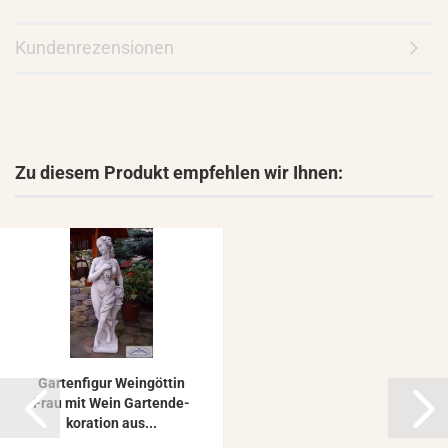
Kundenrezensionen
Zu diesem Produkt empfehlen wir Ihnen:
Gar­ten­fi­gur Wein­göt­tin
Frau mit Wein Gar­ten­de­
ko­ra­ti­on aus...