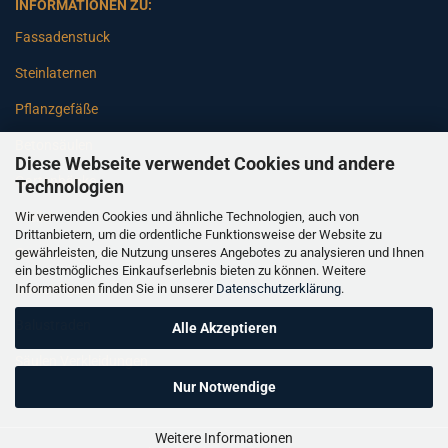
INFORMATIONEN ZU:
Fassadenstuck
Steinlaternen
Pflanzgefäße
Betonsäulen
Diese Webseite verwendet Cookies und andere
Gartenbänke
Technologien
Wir verwenden Cookies und ähnliche Technologien, auch von
Pfeiler
Drittanbietern, um die ordentliche Funktionsweise der Website zu
gewährleisten, die Nutzung unseres Angebotes zu analysieren und Ihnen
Gartenbrunnen
ein bestmögliches Einkaufserlebnis bieten zu können. Weitere
Informationen finden Sie in unserer
Datenschutzerklärung
.
Gartenfiguren
Balustraden
Alle Akzeptieren
Säulen Verkleidungen
Nur Notwendige
Weitere Informationen