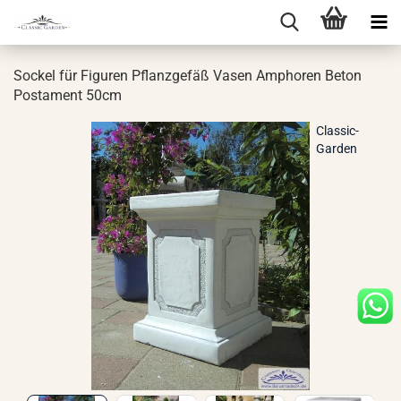
So­ckel für Fi­gu­ren Pflanz­ge­fäß Vasen Am­pho­ren Beton
Pos­ta­ment 50cm
Classic-
Garden