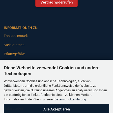
Vertrag widerrufen
INFORMATIONEN ZU:
Fassadenstuck
Steinlaternen
Pflanzgefäße
Betonsäulen
Diese Webseite verwendet Cookies und andere
Gartenbänke
Technologien
Wir verwenden Cookies und ähnliche Technologien, auch von
Pfeiler
Drittanbietern, um die ordentliche Funktionsweise der Website zu
gewährleisten, die Nutzung unseres Angebotes zu analysieren und Ihnen
Gartenbrunnen
ein bestmögliches Einkaufserlebnis bieten zu können. Weitere
Informationen finden Sie in unserer
Datenschutzerklärung
.
Gartenfiguren
Balustraden
Alle Akzeptieren