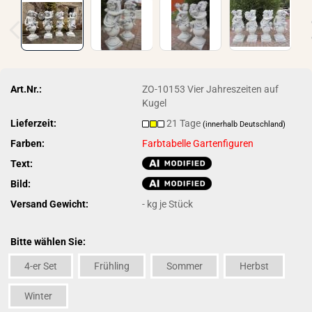
Art.Nr.:
ZO-10153 Vier Jahreszeiten auf
Kugel
Lieferzeit:
21 Tage
(innerhalb Deutschland)
Farben:
Farbtabelle Gartenfiguren
Text:
Bild:
Versand Gewicht:
-
kg je Stück
Bitte wählen Sie:
4-er Set
Frühling
Sommer
Herbst
Winter