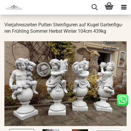
Vier­jah­res­zei­ten Put­ten Stein­fi­gu­ren auf Kugel Gar­ten­fi­gu­
ren Früh­ling Som­mer Herbst Win­ter 104cm 439kg
Classic-
Garden