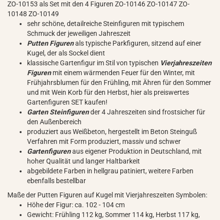
ZO-10153 als Set mit den 4 Figuren ZO-10146 ZO-10147 ZO-
10148 ZO-10149
sehr schöne, detailreiche Steinfiguren mit typischem
Schmuck der jeweiligen Jahreszeit
Putten Figuren
als typische Parkfiguren, sitzend auf einer
Kugel, der als Sockel dient
klassische Gartenfigur im Stil von typischen
Vierjahreszeiten
Figuren
mit einem wärmenden Feuer für den Winter, mit
Frühjahrsblumen für den Frühling, mit Ähren für den Sommer
und mit Wein Korb für den Herbst, hier als preiswertes
Gartenfiguren SET kaufen!
Garten Steinfiguren
der 4 Jahreszeiten sind frostsicher für
den Außenbereich
produziert aus Weißbeton, hergestellt im Beton Steinguß
Verfahren mit Form produziert, massiv und schwer
Gartenfiguren
aus eigener Produktion in Deutschland, mit
hoher Qualität und langer Haltbarkeit
abgebildete Farben in hellgrau patiniert, weitere Farben
ebenfalls bestellbar
Maße der Putten Figuren auf Kugel mit Vierjahreszeiten Symbolen:
Höhe der Figur: ca. 102 - 104 cm
Gewicht: Frühling 112 kg, Sommer 114 kg, Herbst 117 kg,