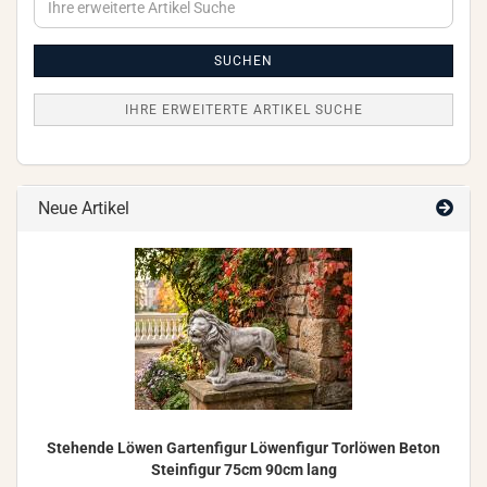
erweiterte
Artikel
Suche
SUCHEN
IHRE ERWEITERTE ARTIKEL SUCHE
Neue Artikel
Ste­hen­de Löwen Gar­ten­fi­gur Lö­wen­fi­gur Tor­lö­wen Beton
Stein­fi­gur 75cm 90cm lang