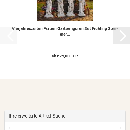
Vier­jah­res­zei­ten Frau­en Gar­ten­fi­gu­ren Set Früh­ling Som­
mer...
ab 675,00 EUR
Ihre erweiterte Artikel Suche
Ihre