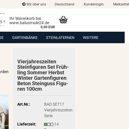
Wir über uns
Deutschland
Kundenlogin
Merkzettel
Ihr Warenkorb bei
www.balustrade24.de
0,00 EUR
SE
GARTENBÄNKE
STEINLATERNEN
WEITERE
Vier­jah­res­zei­ten
Stein­fi­gu­ren Set Früh­
arden
ling Som­mer Herbst
Win­ter Gar­ten­fi­gu­ren
Beton Stein­guss Fi­gu­
ren 100cm
Art.Nr.:
BAD SET17
Vierjahreszeiten
Serie
Lieferzeit:
14