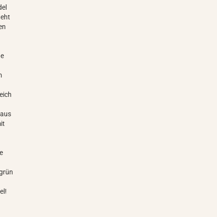
del
teht
en
de
m
eich
 aus
it
s
be
-grün
r
el!