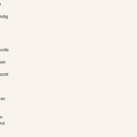
r
ändig
volle
hen
szeit
uren
im
und