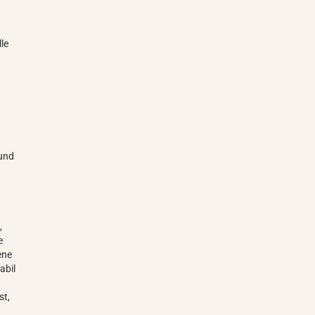
h
lle
g
 und
,
e
ene
abil
st,