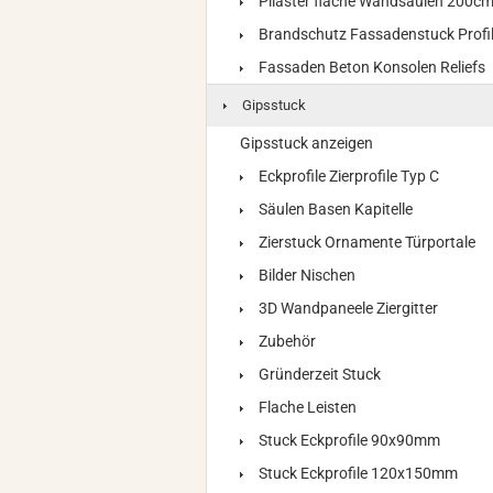
Pilaster flache Wandsäulen 200c
Brandschutz Fassadenstuck Profi
Fassaden Beton Konsolen Reliefs
Gipsstuck
Gipsstuck anzeigen
Eckprofile Zierprofile Typ C
Säulen Basen Kapitelle
Zierstuck Ornamente Türportale
Bilder Nischen
3D Wandpaneele Ziergitter
Zubehör
Gründerzeit Stuck
Flache Leisten
Stuck Eckprofile 90x90mm
Stuck Eckprofile 120x150mm