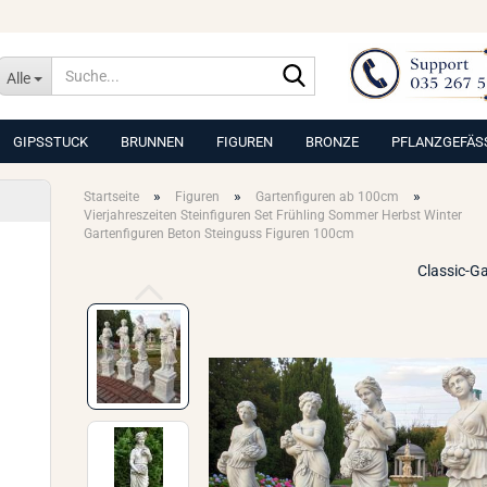
Suche...
Alle
GIPSSTUCK
BRUNNEN
FIGUREN
BRONZE
PFLANZGEFÄS
»
»
»
Startseite
Figuren
Gartenfiguren ab 100cm
Vierjahreszeiten Steinfiguren Set Frühling Sommer Herbst Winter
Gartenfiguren Beton Steinguss Figuren 100cm
Classic-G