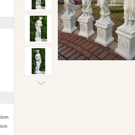
300cm
00cm