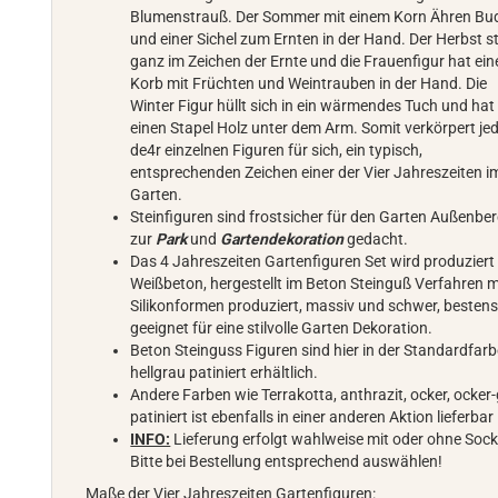
Blumenstrauß. Der Sommer mit einem Korn Ähren Bu
und einer Sichel zum Ernten in der Hand. Der Herbst s
ganz im Zeichen der Ernte und die Frauenfigur hat ein
Korb mit Früchten und Weintrauben in der Hand. Die
Winter Figur hüllt sich in ein wärmendes Tuch und hat
einen Stapel Holz unter dem Arm. Somit verkörpert je
de4r einzelnen Figuren für sich, ein typisch,
entsprechenden Zeichen einer der Vier Jahreszeiten i
Garten.
Steinfiguren sind frostsicher für den Garten Außenber
zur
Park
und
Gartendekoration
gedacht.
Das 4 Jahreszeiten Gartenfiguren Set wird produziert
Weißbeton, hergestellt im Beton Steinguß Verfahren m
Silikonformen produziert, massiv und schwer, besten
geeignet für eine stilvolle Garten Dekoration.
Beton Steinguss Figuren sind hier in der Standardfar
hellgrau patiniert erhältlich.
Andere Farben wie Terrakotta, anthrazit, ocker, ocker
patiniert ist ebenfalls in einer anderen Aktion lieferba
INFO:
Lieferung erfolgt wahlweise mit oder ohne Sock
Bitte bei Bestellung entsprechend auswählen!
Maße der Vier Jahreszeiten Gartenfiguren: