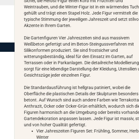
Sichel, die Herbst-Figur einen Korb mit Früchten und
Weintrauben, und die Winter-Figur ist in ein wärmendes Tuc
gehüllt und trägt einen Stapel Holz. Jede Figur vermittelt die
typische Stimmung der jeweiligen Jahreszeit und setzt stilvo
Akzente in Ihrem Garten.
Die Gartenfiguren Vier Jahreszeiten sind aus massivem
Weißbeton gefertigt und im Beton-Steingussverfahren mit
Silikonformen produziert. Sie sind frostsicher und
witterungsbeständig, ideal für den Einsatz im Garten, auf
Terrassen oder in Parkanlagen. Die detailreiche Modellierun
sorgt für eine lebendige Darstellung der Kleidung, Utensilien
Gesichtszüge jeder einzelnen Figur.
Die Standardausführung ist hellgrau patiniert, wobei die
Oberfläche die plastischen Details der Skulpturen besonders
betont. Auf Wunsch sind auch andere Farben wie Terrakotta
Anthrazit, Ocker oder Ocker-Grün erhältlich, wodurch sich di
Figuren harmonisch an die Umgebung oder bereits vorhand
Gartendekoration anpassen lassen. Jede Figur ist massiv, st
und von hoher Qualität gefertigt.
Vier Jahreszeiten Figuren Set: Frühling, Sommer, Herb
Winter