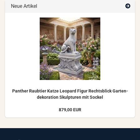
Neue Artikel
Pan­ther Raub­tier Katze Leo­pard Figur Rechts­blick Gar­ten­
de­ko­ra­ti­on Skulp­tu­ren mit So­ckel
879,00 EUR