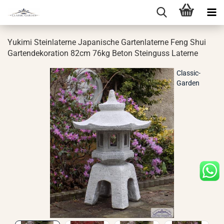
Yu­ki­mi Stein­la­ter­ne Ja­pa­ni­sche Gar­ten­la­ter­ne Feng Shui
Gar­ten­de­ko­ra­ti­on 82cm 76kg Beton Stein­guss La­ter­ne
Classic-
Garden