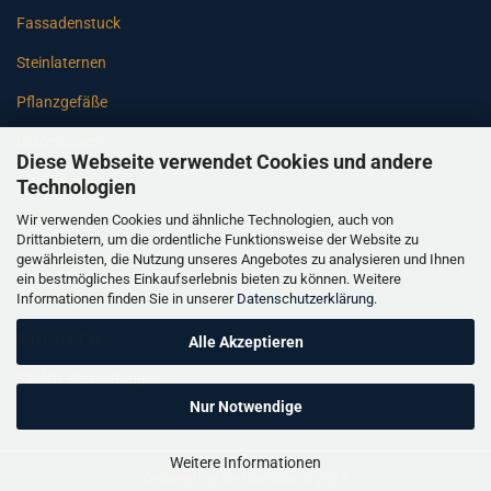
Fassadenstuck
Steinlaternen
Pflanzgefäße
Betonsäulen
Diese Webseite verwendet Cookies und andere
Gartenbänke
Technologien
Wir verwenden Cookies und ähnliche Technologien, auch von
Pfeiler
Drittanbietern, um die ordentliche Funktionsweise der Website zu
gewährleisten, die Nutzung unseres Angebotes zu analysieren und Ihnen
Gartenbrunnen
ein bestmögliches Einkaufserlebnis bieten zu können. Weitere
Informationen finden Sie in unserer
Datenschutzerklärung
.
Gartenfiguren
Balustraden
Alle Akzeptieren
Säulen Verkleidungen
Nur Notwendige
Weitere Informationen
Onlineshop
by Gambio © 2026