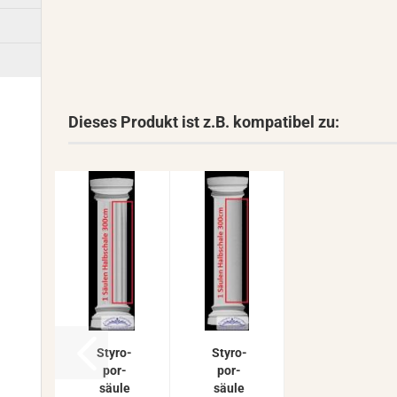
Dieses Produkt ist z.B. kompatibel zu:
Sty­ro­
Sty­ro­
por­
por­
säu­le
säu­le