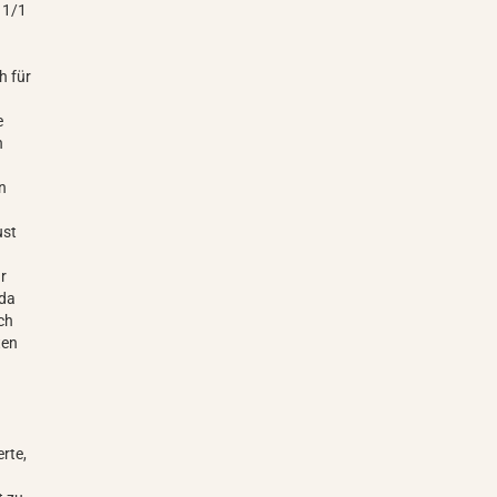
 1/1
h für
e
n
n
ust
ur
 da
ch
ten
h
erte,