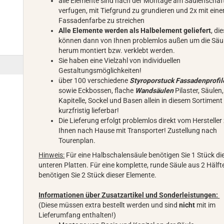
alle Elemente sind nach der Montage am Säulenschaf
verfugen, mit Tiefgrund zu grundieren und 2x mit eine
Fassadenfarbe zu streichen
Alle Elemente werden als Halbelement geliefert
, di
können dann von Ihnen problemlos außen um die Säu
herum montiert bzw. verklebt werden.
Sie haben eine Vielzahl von individuellen
Gestaltungsmöglichkeiten!
über 100 verschiedene
Styroporstuck Fassadenprofil
sowie Eckbossen, flache
Wandsäulen
Pilaster, Säulen,
Kapitelle, Sockel und Basen allein in diesem Sortiment
kurzfristig lieferbar!
Die Lieferung erfolgt problemlos direkt vom Hersteller
Ihnen nach Hause mit Transporter! Zustellung nach
Tourenplan.
Hinweis:
Für eine Halbschalensäule benötigen Sie 1 Stück di
unteren Platten. Für eine komplette, runde Säule aus 2 Hälft
benötigen Sie 2 Stück dieser Elemente.
Informationen über Zusatzartikel und Sonderleistungen:
(Diese müssen extra bestellt werden und sind
nicht
mit im
Lieferumfang enthalten!)