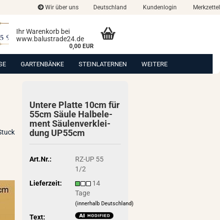
Wir über uns
Deutschland
Kundenlogin
Merkzettel
Ihr Warenkorb bei
www.balustrade24.de
0,00 EUR
SE
GARTENBÄNKE
STEINLATERNEN
WEITERE
Un­te­re Plat­te 10cm für
55cm Säule Halb­ele­
ment Säu­len­ver­klei­
dung UP55cm
Stuck
Art.Nr.:
RZ-UP 55
1/2
Lieferzeit:
14
Tage
(innerhalb Deutschland)
Text: