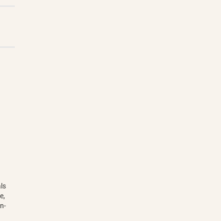
r
ls
e,
n-