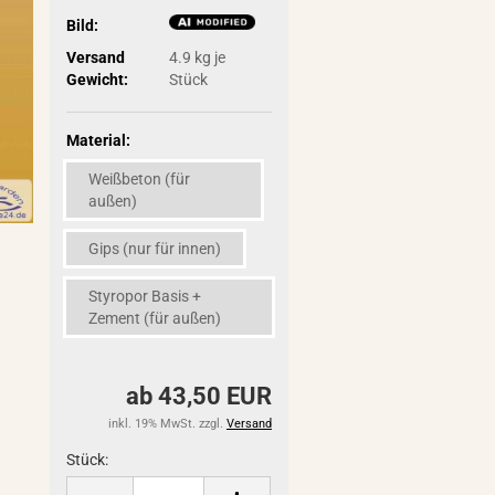
Bild:
Versand
4.9
kg je
Gewicht:
Stück
Material:
Weißbeton (für
außen)
Gips (nur für innen)
Styropor Basis +
Zement (für außen)
ab 43,50 EUR
inkl. 19% MwSt. zzgl.
Versand
Stück: