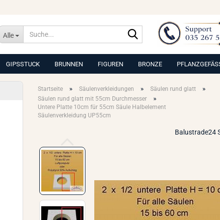
Suche...
Alle
GIPSSTUCK
BRUNNEN
FIGUREN
BRONZE
PFLANZGEFÄS
»
»
»
Startseite
Säulenverkleidungen
Säulen rund glatt
»
Säulen rund glatt mit 55cm Durchmesser
Untere Platte 10cm für 55cm Säule Halbelement
Säulenverkleidung UP55cm
Balustrade24 