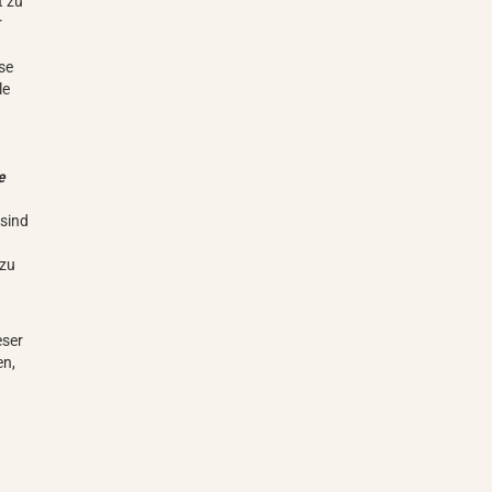
t zu
r
ese
le
e
 sind
 zu
eser
en,