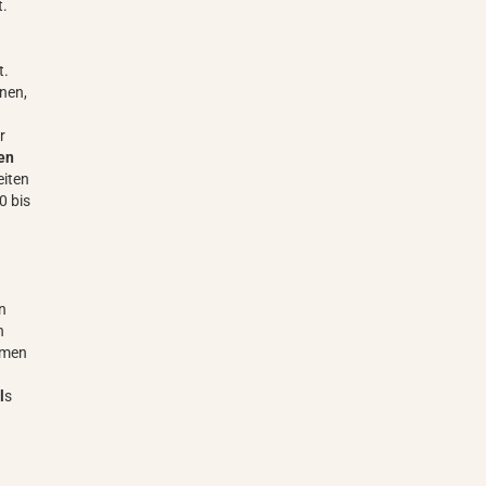
t.
t.
nen,
r
en
eiten
0 bis
n
h
rmen
l
s