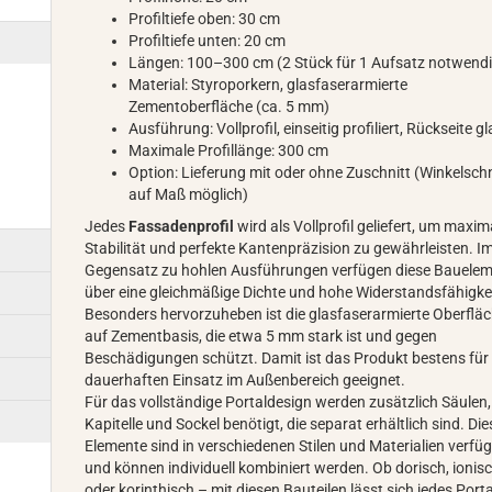
Profiltiefe oben: 30 cm
Profiltiefe unten: 20 cm
Längen: 100–300 cm (2 Stück für 1 Aufsatz notwend
Material: Styroporkern, glasfaserarmierte
Zementoberfläche (ca. 5 mm)
Ausführung: Vollprofil, einseitig profiliert, Rückseite gl
Maximale Profillänge: 300 cm
Option: Lieferung mit oder ohne Zuschnitt (Winkelschn
auf Maß möglich)
Jedes
Fassadenprofil
wird als Vollprofil geliefert, um maxim
Stabilität und perfekte Kantenpräzision zu gewährleisten. I
Gegensatz zu hohlen Ausführungen verfügen diese Bauele
über eine gleichmäßige Dichte und hohe Widerstandsfähigkei
Besonders hervorzuheben ist die glasfaserarmierte Oberflä
auf Zementbasis, die etwa 5 mm stark ist und gegen
Beschädigungen schützt. Damit ist das Produkt bestens für
dauerhaften Einsatz im Außenbereich geeignet.
Für das vollständige Portaldesign werden zusätzlich Säulen,
Kapitelle und Sockel benötigt, die separat erhältlich sind. Die
Elemente sind in verschiedenen Stilen und Materialien verfü
und können individuell kombiniert werden. Ob dorisch, ionis
oder korinthisch – mit diesen Bauteilen lässt sich jedes Porta