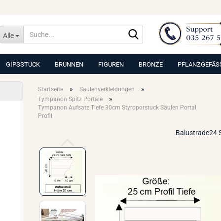
Suche...
Alle
GIPSSTUCK
BRUNNEN
FIGUREN
BRONZE
PFLANZGEFÄS
»
»
Startseite
Säulenverkleidungen
»
Tympanon Spitz Portale
Tympanon Aufsatz Tiefe 30cm Styroporstuck Säulen Portal
Profil
Balustrade24 