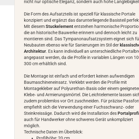
nicht nur optische Eleganz, sondern auch hohe Langlebigkei
Die Form des Aufsatzteils ist speziell für klassische Portale
konzipiert und ergänzt das darunterliegende Basisteil perfek
Mit diesem
Stuckelement
entstehen harmonische Proportio
die an historische Bauwerke erinnern und dennoch leicht zu
montieren sind. Das Tympanonaufsatzsystem eignet sich fü
Neubauten ebenso wie für Sanierungen im Stil der
klassisch
Architektur
. Es kann individuell an unterschiedliche Portalbr
angepasst werden, da die Profile in variablen Längen von 10
300 cm erhältlich sind.
Die Montage ist einfach und erfordert keinen aufwendigen
Baumaschineneinsatz. Verklebt werden die Profile mit
Montagekleber auf Polyurethan‑Basis oder einem geeignete
Klebe‑ und Armierungsmörtel. Die Leichtelemente lassen sic
zudem problemlos vor Ort zuschneiden. Für präzise Passfo
empfiehlt sich die Verwendung einer Fuchsschwanz‑ oder
Steinkreissäge. Dadurch wird die Installation des
Portalprofi
auch für Handwerker ohne schweres Gerät unkompliziert
möglich.
Technische Daten im Überblick:
Profilhöhe: 20 cm