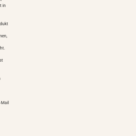
t in
odukt
men,
ht.
st
n
‑Mail