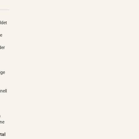
ldet
ie
der
ige
nell
n
ine
tal