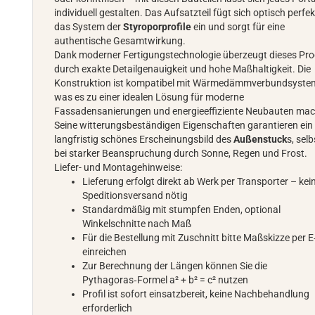
individuell gestalten. Das Aufsatzteil fügt sich optisch perfek
das System der
Styroporprofile
ein und sorgt für eine
authentische Gesamtwirkung.
Dank moderner Fertigungstechnologie überzeugt dieses Pr
durch exakte Detailgenauigkeit und hohe Maßhaltigkeit. Die
Konstruktion ist kompatibel mit Wärmedämmverbundsyste
was es zu einer idealen Lösung für moderne
Fassadensanierungen und energieeffiziente Neubauten mac
Seine witterungsbeständigen Eigenschaften garantieren ein
langfristig schönes Erscheinungsbild des
Außenstuck
s, selb
bei starker Beanspruchung durch Sonne, Regen und Frost.
Liefer- und Montagehinweise:
Lieferung erfolgt direkt ab Werk per Transporter – kei
Speditionsversand nötig
Standardmäßig mit stumpfen Enden, optional
Winkelschnitte nach Maß
Für die Bestellung mit Zuschnitt bitte Maßskizze per E
einreichen
Zur Berechnung der Längen können Sie die
Pythagoras‑Formel a² + b² = c² nutzen
Profil ist sofort einsatzbereit, keine Nachbehandlung
erforderlich