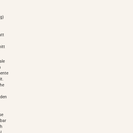
ig)
att
itt
ale
m
mente
t.
che
 den
se
gbar
ch
l