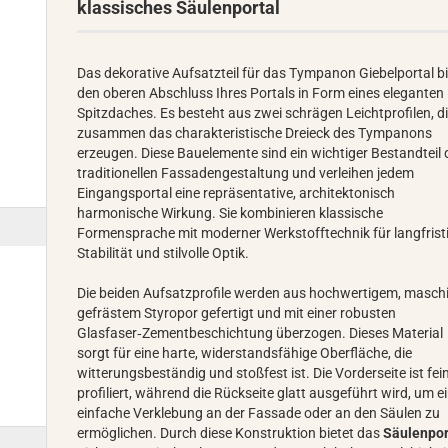
klassisches Säulenportal
Das dekorative Aufsatzteil für das Tympanon Giebelportal bi
den oberen Abschluss Ihres Portals in Form eines eleganten
Spitzdaches. Es besteht aus zwei schrägen Leichtprofilen, d
zusammen das charakteristische Dreieck des Tympanons
erzeugen. Diese Bauelemente sind ein wichtiger Bestandteil 
traditionellen Fassadengestaltung und verleihen jedem
Eingangsportal eine repräsentative, architektonisch
harmonische Wirkung. Sie kombinieren klassische
Formensprache mit moderner Werkstofftechnik für langfrist
Stabilität und stilvolle Optik.
Die beiden Aufsatzprofile werden aus hochwertigem, maschi
gefrästem Styropor gefertigt und mit einer robusten
Glasfaser‑Zementbeschichtung überzogen. Dieses Material
sorgt für eine harte, widerstandsfähige Oberfläche, die
witterungsbeständig und stoßfest ist. Die Vorderseite ist fei
profiliert, während die Rückseite glatt ausgeführt wird, um e
einfache Verklebung an der Fassade oder an den Säulen zu
ermöglichen. Durch diese Konstruktion bietet das
Säulenpor