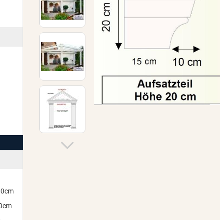
300cm
00cm