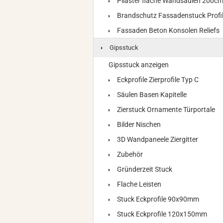
Pilaster flache Wandsäulen 200c
Brandschutz Fassadenstuck Profi
Fassaden Beton Konsolen Reliefs
Gipsstuck
Gipsstuck anzeigen
Eckprofile Zierprofile Typ C
Säulen Basen Kapitelle
Zierstuck Ornamente Türportale
Bilder Nischen
3D Wandpaneele Ziergitter
Zubehör
Gründerzeit Stuck
Flache Leisten
Stuck Eckprofile 90x90mm
Stuck Eckprofile 120x150mm