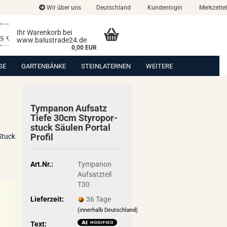
Wir über uns
Deutschland
Kundenlogin
Merkzettel
Ihr Warenkorb bei
www.balustrade24.de
0,00 EUR
SE
GARTENBÄNKE
STEINLATERNEN
WEITERE
Tym­panon Auf­satz
Tiefe 30cm Sty­ro­por­
stuck Säu­len Por­tal
Pro­fil
Stuck
Art.Nr.:
Tympanon
Aufsatzteil
T30
Lieferzeit:
36 Tage
(innerhalb Deutschland)
Text: