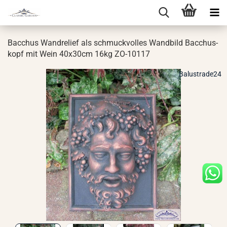
Bac­chus Wand­re­li­ef als schmuck­vol­les Wand­bild Bac­chus­
kopf mit Wein 40x30cm 16kg ZO-​10117
Balustrade24