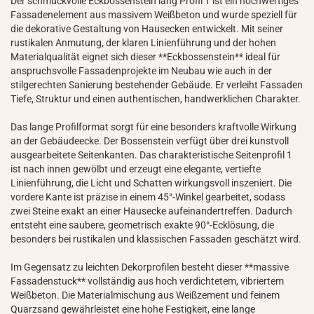
Der schmuckvolle Eckbossenstein lang Profil 1 ist ein hochwertiges
Fassadenelement aus massivem Weißbeton und wurde speziell für
die dekorative Gestaltung von Hausecken entwickelt. Mit seiner
rustikalen Anmutung, der klaren Linienführung und der hohen
Materialqualität eignet sich dieser **Eckbossenstein** ideal für
anspruchsvolle Fassadenprojekte im Neubau wie auch in der
stilgerechten Sanierung bestehender Gebäude. Er verleiht Fassaden
Tiefe, Struktur und einen authentischen, handwerklichen Charakter.
Das lange Profilformat sorgt für eine besonders kraftvolle Wirkung
an der Gebäudeecke. Der Bossenstein verfügt über drei kunstvoll
ausgearbeitete Seitenkanten. Das charakteristische Seitenprofil 1
ist nach innen gewölbt und erzeugt eine elegante, vertiefte
Linienführung, die Licht und Schatten wirkungsvoll inszeniert. Die
vordere Kante ist präzise in einem 45°-Winkel gearbeitet, sodass
zwei Steine exakt an einer Hausecke aufeinandertreffen. Dadurch
entsteht eine saubere, geometrisch exakte 90°-Ecklösung, die
besonders bei rustikalen und klassischen Fassaden geschätzt wird.
Im Gegensatz zu leichten Dekorprofilen besteht dieser **massive
Fassadenstuck** vollständig aus hoch verdichtetem, vibriertem
Weißbeton. Die Materialmischung aus Weißzement und feinem
Quarzsand gewährleistet eine hohe Festigkeit, eine lange