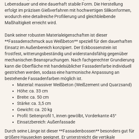
Lebensdauer und eine dauerhaft stabile Form. Die Herstellung
erfolgt im präzisen Gießverfahren mit hochwertigen Silikonformen,
wodurch eine detailreiche Profilierung und gleichbleibende
Maßhaltigkeit erreicht wird.
Dank seiner robusten Materialeigenschaften ist dieser
**Fassadenschmuck aus Weißbeton** speziell für den dauerhaften
Einsatz im Außenbereich konzipiert. Der Eckbossenstein ist
frostfest, witterungsbeständig und widerstandsfähig gegenüber
mechanischen Beanspruchungen. Nach fachgerechter Grundierung
kann die Oberfläche mit handelsüblicher Fassadenfarbe individuell
gestrichen werden, sodass eine harmonische Anpassung an
bestehende Fassadenfarben möglich ist.
Material: massiver Weißbeton (Weißzement und Quarzsand)
Höhe: ca. 33 cm
Breite: ca. 50 cm
Stärke: ca. 3,5 cm
Gewicht: ca. 20 kg
Profil: Seitenprofil 1, innen gewölbt, Vorderkante 45°
Einsatzbereich: Außenfassade
Durch seine Länge ist dieser **Fassadenbossen** besonders gut für
größere Hausecken geeignet. Er unterstreicht die vertikale