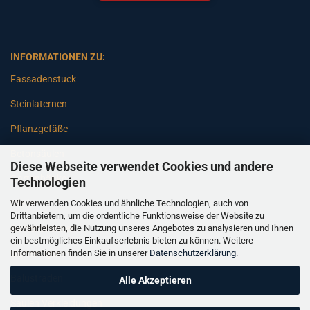
INFORMATIONEN ZU:
Fassadenstuck
Steinlaternen
Pflanzgefäße
Betonsäulen
Diese Webseite verwendet Cookies und andere
Gartenbänke
Technologien
Wir verwenden Cookies und ähnliche Technologien, auch von
Pfeiler
Drittanbietern, um die ordentliche Funktionsweise der Website zu
gewährleisten, die Nutzung unseres Angebotes zu analysieren und Ihnen
Gartenbrunnen
ein bestmögliches Einkaufserlebnis bieten zu können. Weitere
Informationen finden Sie in unserer
Datenschutzerklärung
.
Gartenfiguren
Balustraden
Alle Akzeptieren
Säulen Verkleidungen