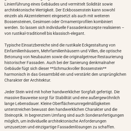
Linienführung eines Gebäudes und vermittelt Solidität sowie
architektonische Wertigkeit. Der Eckbossenstein kann sowohl
einzeln als Akzentelement eingesetzt als auch mit weiteren
Bossensteinen, Gesimsen oder Ornamentprofilen kombiniert
werden. So lassen sich individuelle Fassadenkonzepte realisieren –
von rustikal-traditionell bis klassisch-elegant.
Typische Einsatzbereiche sind die rustikale Eckgestaltung von
Einfamilienhäusern, Mehrfamilienhäusern und Villen, die optische
Betonung von Neubauten sowie die originalgetreue Restaurierung
historischer Fassaden. Auch bei der Sanierung denkmalnaher
Gebäude fügt sich dieser **Schmuckvoller Bossenstein**
harmonisch in das Gesamtbild ein und verstärkt den ursprünglichen
Charakter der Architektur.
Jeder Stein wird mit hoher handwerklicher Sorgfalt gefertigt. Die
massive Bauweise sorgt für Stabilität und eine außergewöhnlich
lange Lebensdauer. Kleine Oberflächenunregelmäßigkeiten
unterstreichen bewusst den handwerklichen Charakter und die
Steinoptik. In begrenztem Umfang sind auch Sonderanfertigungen
möglich, um individuelle architektonische Anforderungen
umzusetzen und einzigartige Fassadenlösungen zu schaffen.