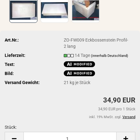
Art.Nr.:
ZO-FW009 Eckbossenstein Profil-
2 lang
Lieferzeit:
14 Tage
(innerhalb Deutschland)
Text:
Bild:
Versand Gewicht:
21
kg je Stück
34,90 EUR
34,90 EUR pro 1 Stück
inkl. 19% MwSt. zzgl.
Versand
Stück:
Stück