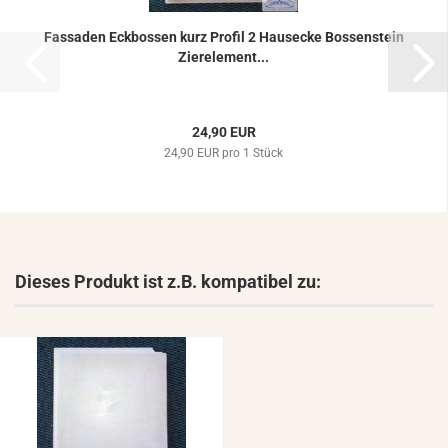
Fas­sa­den Eck­bos­sen kurz Pro­fil 2 Haus­ecke Bos­sen­stein
Zier­ele­ment...
24,90 EUR
24,90 EUR pro 1 Stück
Dieses Produkt ist z.B. kompatibel zu: