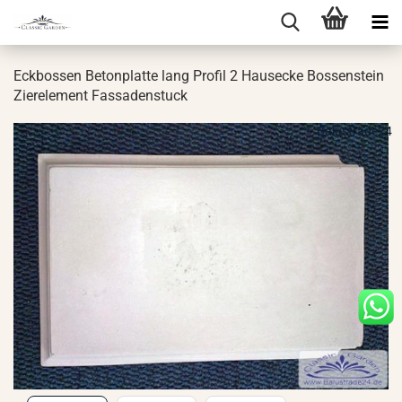
Eck­bos­sen Be­ton­plat­te lang Pro­fil 2 Haus­ecke Bos­sen­stein
Zier­ele­ment Fas­sa­den­stuck
Balustrade24