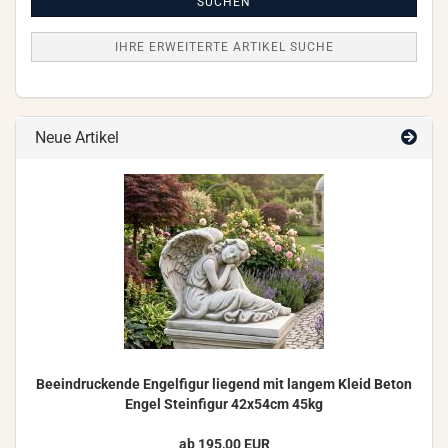
Suche
SUCHEN
IHRE ERWEITERTE ARTIKEL SUCHE
Neue Artikel
Be­ein­dru­cken­de En­gel­fi­gur lie­gend mit lan­gem Kleid Beton
Engel Stein­fi­gur 42x54cm 45kg
ab 195,00 EUR