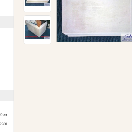
300cm
00cm