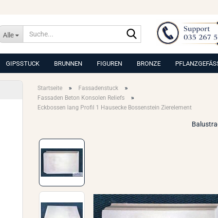
Suche...
Alle
GIPSSTUCK
BRUNNEN
FIGUREN
BRONZE
PFLANZGEFÄS
»
»
Startseite
Fassadenstuck
»
Fassaden Beton Konsolen Reliefs
Eckbossen lang Profil 1 Hausecke Bossenstein Zierelement
Balustr