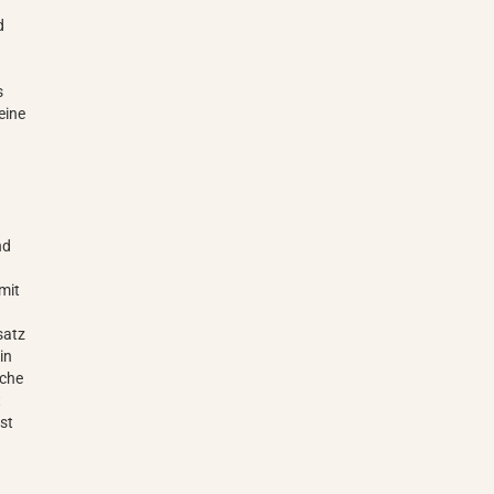
d
s
eine
nd
mit
satz
in
äche
t
st