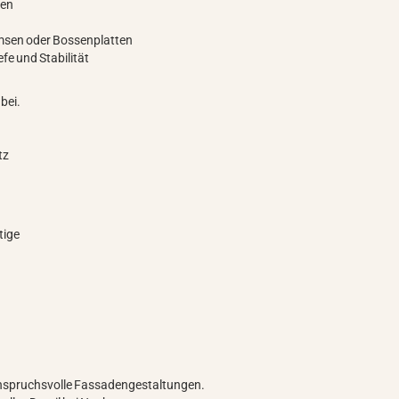
ken
msen oder Bossenplatten
fe und Stabilität
bei.
tz
tige
anspruchsvolle Fassadengestaltungen.