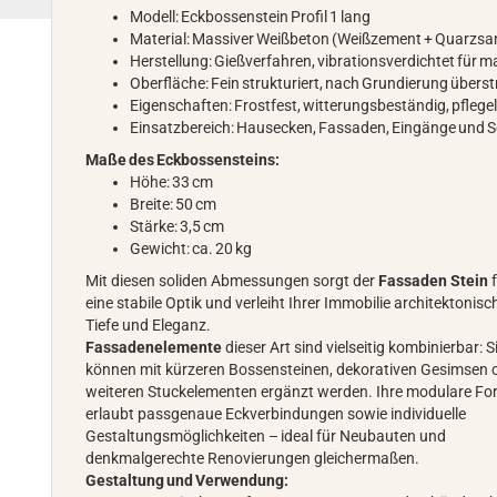
Modell: Eckbossenstein Profil 1 lang
Material: Massiver Weißbeton (Weißzement + Quarzsa
Herstellung: Gießverfahren, vibrationsverdichtet für m
Oberfläche: Fein strukturiert, nach Grundierung übers
Eigenschaften: Frostfest, witterungsbeständig, pflegel
Einsatzbereich: Hausecken, Fassaden, Eingänge und S
Maße des Eckbossensteins:
Höhe: 33 cm
Breite: 50 cm
Stärke: 3,5 cm
Gewicht: ca. 20 kg
Mit diesen soliden Abmessungen sorgt der
Fassaden Stein
f
eine stabile Optik und verleiht Ihrer Immobilie architektonisc
Tiefe und Eleganz.
Fassadenelemente
dieser Art sind vielseitig kombinierbar: S
können mit kürzeren Bossensteinen, dekorativen Gesimsen 
weiteren Stuckelementen ergänzt werden. Ihre modulare F
erlaubt passgenaue Eckverbindungen sowie individuelle
Gestaltungsmöglichkeiten – ideal für Neubauten und
denkmalgerechte Renovierungen gleichermaßen.
Gestaltung und Verwendung: