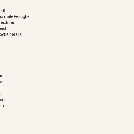
nd)
aximale Festigkeit
treichbar
eicht
ockeldetails
ür
he
ie
oder
orm