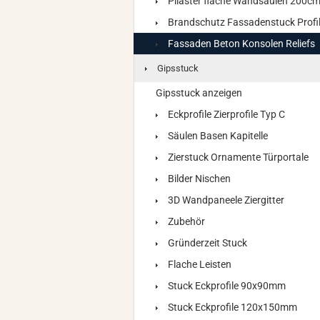
Pilaster flache Wandsäulen 200c
Brandschutz Fassadenstuck Profi
Fassaden Beton Konsolen Reliefs
Gipsstuck
Gipsstuck anzeigen
Eckprofile Zierprofile Typ C
Säulen Basen Kapitelle
Zierstuck Ornamente Türportale
Bilder Nischen
3D Wandpaneele Ziergitter
Zubehör
Gründerzeit Stuck
Flache Leisten
Stuck Eckprofile 90x90mm
Stuck Eckprofile 120x150mm