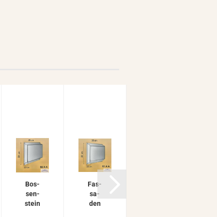
Bos­
Fas­
Fas­
sen­
sa­
sa­
stein
den
den­
Plat­
Stuck
stuck