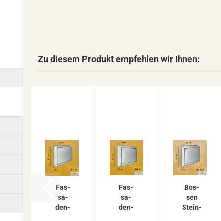
Zu diesem Produkt empfehlen wir Ihnen:
Fas­
Fas­
Bos­
sa­
sa­
sen
den­
den­
Stein­
stuck
stuck
plat­ten