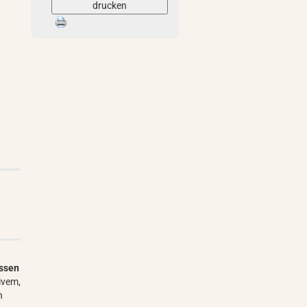
drucken
ssen
ivem,
n