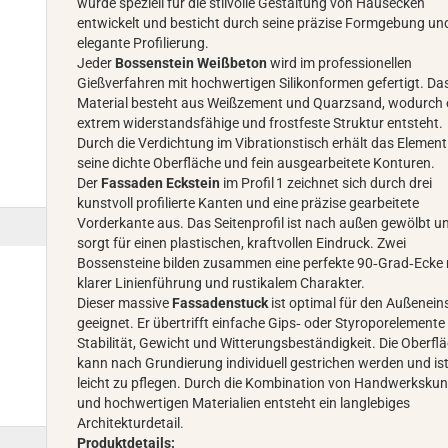
wurde speziell für die stilvolle Gestaltung von Hausecken
entwickelt und besticht durch seine präzise Formgebung un
elegante Profilierung.
Jeder
Bossenstein Weißbeton
wird im professionellen
Gießverfahren mit hochwertigen Silikonformen gefertigt. Da
Material besteht aus Weißzement und Quarzsand, wodurch 
extrem widerstandsfähige und frostfeste Struktur entsteht.
Durch die Verdichtung im Vibrationstisch erhält das Element
seine dichte Oberfläche und fein ausgearbeitete Konturen.
Der
Fassaden Eckstein
im Profil 1 zeichnet sich durch drei
kunstvoll profilierte Kanten und eine präzise gearbeitete
Vorderkante aus. Das Seitenprofil ist nach außen gewölbt u
sorgt für einen plastischen, kraftvollen Eindruck. Zwei
Bossensteine bilden zusammen eine perfekte 90‑Grad‑Ecke 
klarer Linienführung und rustikalem Charakter.
Dieser massive
Fassadenstuck
ist optimal für den Außenein
geeignet. Er übertrifft einfache Gips‑ oder Styroporelemente 
Stabilität, Gewicht und Witterungsbeständigkeit. Die Oberfl
kann nach Grundierung individuell gestrichen werden und is
leicht zu pflegen. Durch die Kombination von Handwerkskun
und hochwertigen Materialien entsteht ein langlebiges
Architekturdetail.
Produktdetails: