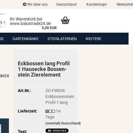
Wir über uns
Deutschland
Kundenlogin
Merkzettel
Ihr Warenkorb bei
www.balustrade24.de
0,00 EUR
SE
GARTENBÄNKE
STEINLATERNEN
WEITERE
Eck­bos­sen lang Pro­fil
1 Haus­ecke Bos­sen­
stein Zier­ele­ment
ade24
Art.Nr.:
ZO-FW006
Eckbossenstein
Profil-1 lang
Lieferzeit:
14
Tage
(innerhalb Deutschland)
Text: