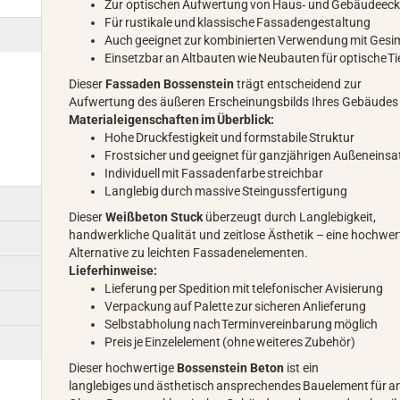
Zur optischen Aufwertung von Haus‑ und Gebäudeec
Für rustikale und klassische Fassadengestaltung
Auch geeignet zur kombinierten Verwendung mit Gesi
Einsetzbar an Altbauten wie Neubauten für optische Tie
Dieser
Fassaden Bossenstein
trägt entscheidend zur
Aufwertung des äußeren Erscheinungsbilds Ihres Gebäudes 
Materialeigenschaften im Überblick:
Hohe Druckfestigkeit und formstabile Struktur
Frostsicher und geeignet für ganzjährigen Außeneinsa
Individuell mit Fassadenfarbe streichbar
Langlebig durch massive Steingussfertigung
Dieser
Weißbeton Stuck
überzeugt durch Langlebigkeit,
handwerkliche Qualität und zeitlose Ästhetik – eine hochwer
Alternative zu leichten Fassadenelementen.
Lieferhinweise:
Lieferung per Spedition mit telefonischer Avisierung
Verpackung auf Palette zur sicheren Anlieferung
Selbstabholung nach Terminvereinbarung möglich
Preis je Einzelelement (ohne weiteres Zubehör)
Dieser hochwertige
Bossenstein Beton
ist ein
langlebiges und ästhetisch ansprechendes Bauelement für 