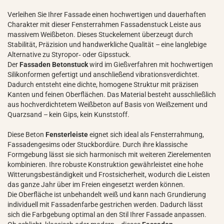
Verleihen Sie Ihrer Fassade einen hochwertigen und dauerhaften
Charakter mit dieser Fensterrahmen Fassadenstuck Leiste aus
massivem Weißbeton. Dieses Stuckelement überzeugt durch
Stabilität, Präzision und handwerkliche Qualität – eine langlebige
Alternative zu Styropor‑ oder Gipsstuck.
Der
Fassaden Betonstuck
wird im Gießverfahren mit hochwertigen
Silikonformen gefertigt und anschließend vibrationsverdichtet.
Dadurch entsteht eine dichte, homogene Struktur mit präzisen
Kanten und feinen Oberflächen. Das Material besteht ausschließlich
aus hochverdichtetem Weißbeton auf Basis von Weißzement und
Quarzsand – kein Gips, kein Kunststoff.
Diese Beton
Fensterleiste
eignet sich ideal als Fensterrahmung,
Fassadengesims oder Stuckbordüre. Durch ihre klassische
Formgebung lässt sie sich harmonisch mit weiteren Zierelementen
kombinieren. Ihre robuste Konstruktion gewährleistet eine hohe
Witterungsbeständigkeit und Frostsicherheit, wodurch die Leisten
das ganze Jahr über im Freien eingesetzt werden können.
Die Oberfläche ist unbehandelt weiß und kann nach Grundierung
individuell mit Fassadenfarbe gestrichen werden. Dadurch lässt
sich die Farbgebung optimal an den Stil Ihrer Fassade anpassen.