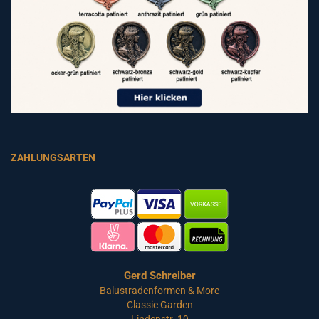
ZAHLUNGSARTEN
Gerd Schreiber
Balustradenformen & More
Classic Garden
Lindenstr. 19