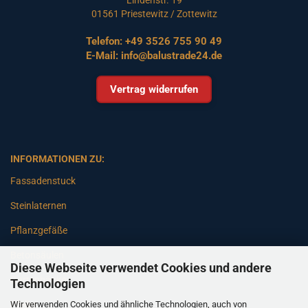
01561 Priestewitz / Zottewitz
Telefon:
+49 3526 755 90 49
E-Mail:
info@balustrade24.de
Vertrag widerrufen
INFORMATIONEN ZU:
Fassadenstuck
Steinlaternen
Pflanzgefäße
Betonsäulen
Diese Webseite verwendet Cookies und andere
Gartenbänke
Technologien
Wir verwenden Cookies und ähnliche Technologien, auch von
Pfeiler