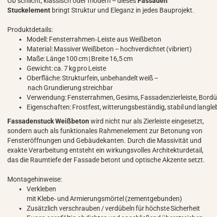
Ob schlicht, klassisch oder modern – dieses
Fassaden
Stuckelement
bringt Struktur und Eleganz in jedes Bauprojekt.
Produktdetails:
Modell: Fensterrahmen‑Leiste aus Weißbeton
Material: Massiver Weißbeton – hochverdichtet (vibriert)
Maße: Länge 100 cm | Breite 16,5 cm
Gewicht: ca. 7 kg pro Leiste
Oberfläche: Strukturfein, unbehandelt weiß –
nach Grundierung streichbar
Verwendung: Fensterrahmen, Gesims, Fassadenzierleiste, Bordü
Eigenschaften: Frostfest, witterungsbeständig, stabil und langle
Fassadenstuck Weißbeton
wird nicht nur als Zierleiste eingesetzt,
sondern auch als funktionales Rahmenelement zur Betonung von
Fensteröffnungen und Gebäudekanten. Durch die Massivität und
exakte Verarbeitung entsteht ein wirkungsvolles Architekturdetail,
das die Raumtiefe der Fassade betont und optische Akzente setzt.
Montagehinweise:
Verkleben
mit Klebe‑ und Armierungsmörtel (zementgebunden)
Zusätzlich verschrauben / verdübeln für höchste Sicherheit