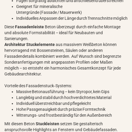
Fugen sorgfältig abdichten und anschließend überstreichen
Geeignet für mineralische
Untergründe (Fassade / Mauerwerk)
Individuelles Anpassen der Länge durch Trennschnitte möglich
Diese
Fassadenleiste
Beton überzeugt durch einfache Montage
und absolute Formstabilität – ideal für Neubauten und
Sanierungen.
Architektur Stuckelemente
aus massivem Weißbeton können
hervorragend mit Bossensteinen, Säulen oder anderen
Fassadendetails kombiniert werden. Auf Wunsch sind begrenzte
Sonderanfertigungen mit angepassten Profilen oder Maßen
möglich – so entsteht ein harmonisches Gesamtkonzept für jede
Gebäudearchitektur.
Vorteile des Fassadenstuck‑Systems:
Massive Betonausführung – kein Styropor, kein Gips
Langlebig und stabil durch hochverdichtetes Material
Individuell überstreichbar und pflegeleicht
Hohe Passgenauigkeit durch präzise Formtechnik
Witterungs‑ und frostbeständig für den Außenbereich
Mit diesen Beton
Stuckleisten
setzen Sie gestalterisch
anspruchsvolle Highlights an Fenstern und Gebäudefassaden.