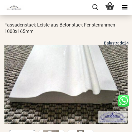
Fas­sa­den­stuck Leis­te aus Be­ton­stuck Fens­ter­rah­men
1000x165mm
Balustrade24