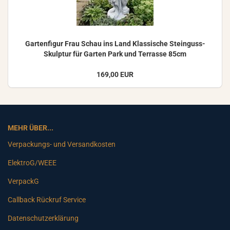
Gar­ten­fi­gur Frau Schau ins Land Klas­si­sche Steinguss-​
Skulptur für Gar­ten Park und Ter­ras­se 85cm
169,00 EUR
MEHR ÜBER...
Verpackungs- und Versandkosten
ElektroG/WEEE
VerpackG
Callback Rückruf Service
Datenschutzerklärung