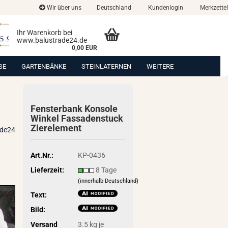
Wir über uns
Deutschland
Kundenlogin
Merkzettel
Ihr Warenkorb bei
www.balustrade24.de
0,00 EUR
SE
GARTENBÄNKE
STEINLATERNEN
WEITERE
Fens­ter­bank Kon­so­le
Win­kel Fas­sa­den­stuck
Zier­ele­ment
ade24
Art.Nr.:
KP-0436
Lieferzeit:
8 Tage
(innerhalb Deutschland)
Text:
Bild:
Versand
3.5
kg je