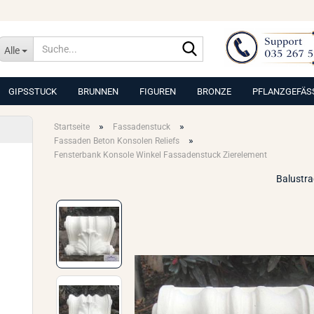
Suche...
Alle
GIPSSTUCK
BRUNNEN
FIGUREN
BRONZE
PFLANZGEFÄS
»
»
Startseite
Fassadenstuck
»
Fassaden Beton Konsolen Reliefs
Fensterbank Konsole Winkel Fassadenstuck Zierelement
Balustr