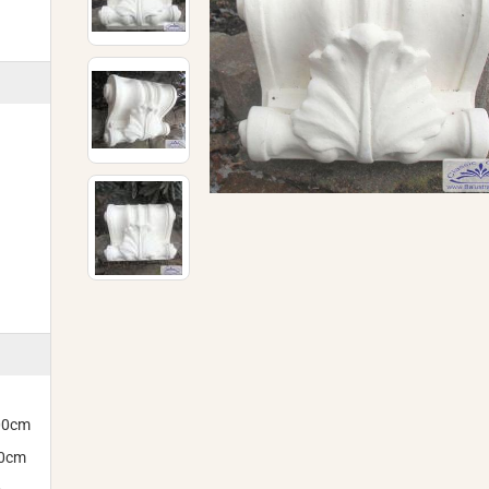
300cm
00cm