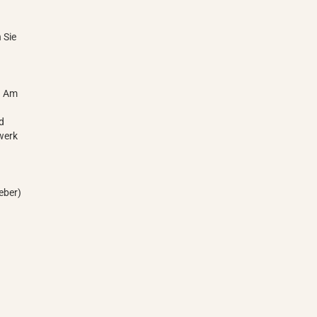
 Sie
. Am
d
werk
eber)