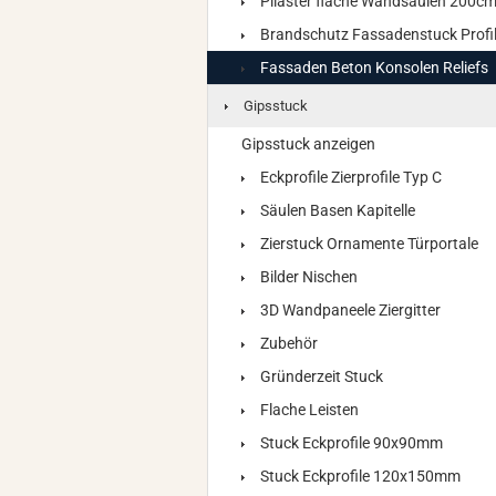
Pilaster flache Wandsäulen 200c
Brandschutz Fassadenstuck Profi
Fassaden Beton Konsolen Reliefs
Gipsstuck
Gipsstuck anzeigen
Eckprofile Zierprofile Typ C
Säulen Basen Kapitelle
Zierstuck Ornamente Türportale
Bilder Nischen
3D Wandpaneele Ziergitter
Zubehör
Gründerzeit Stuck
Flache Leisten
Stuck Eckprofile 90x90mm
Stuck Eckprofile 120x150mm