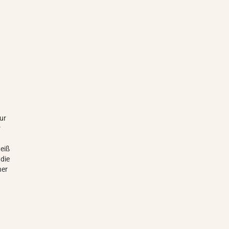
m
nur
r
eiß
 die
ner