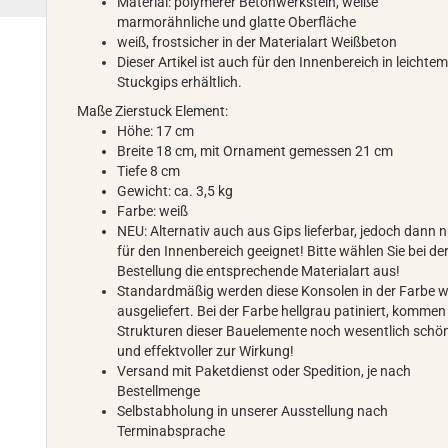
Material: polymerer Betonwerkstein, weiße
marmorähnliche und glatte Oberfläche
weiß, frostsicher in der Materialart Weißbeton
Dieser Artikel ist auch für den Innenbereich in leichte
Stuckgips erhältlich.
Maße Zierstuck Element:
Höhe: 17 cm
Breite 18 cm, mit Ornament gemessen 21 cm
Tiefe 8 cm
Gewicht: ca. 3,5 kg
Farbe: weiß
NEU: Alternativ auch aus Gips lieferbar, jedoch dann 
für den Innenbereich geeignet! Bitte wählen Sie bei de
Bestellung die entsprechende Materialart aus!
Standardmäßig werden diese Konsolen in der Farbe w
ausgeliefert. Bei der Farbe hellgrau patiniert, kommen
Strukturen dieser Bauelemente noch wesentlich schö
und effektvoller zur Wirkung!
Versand mit Paketdienst oder Spedition, je nach
Bestellmenge
Selbstabholung in unserer Ausstellung nach
Terminabsprache