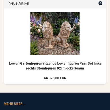
Neue Artikel
Löwen Gar­ten­fi­gu­ren sit­zen­de Lö­wen­fi­gu­ren Paar Set links
rechts Stein­fi­gu­ren 92cm ocker­braun
ab 895,00 EUR
MEHR ÜBER...