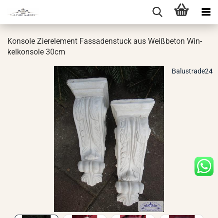
Kon­so­le Zier­ele­ment Fas­sa­den­stuck aus Weiß­be­ton Win­
kel­kon­so­le 30cm
Balustrade24