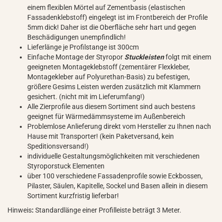
einem flexiblen Mörtel auf Zementbasis (elastischen
Fassadenklebstoff) eingelegt ist im Frontbereich der Profile
5mm dick! Daher ist die Oberfläche sehr hart und gegen
Beschädigungen unempfindlich!
Lieferlänge je Profilstange ist 300cm
Einfache Montage der Styropor
Stuckleisten
folgt mit einem
geeigneten Montageklebstoff (zementärer Flexkleber,
Montagekleber auf Polyurethan-Basis) zu befestigen,
größere Gesims Leisten werden zusätzlich mit Klammern
gesichert. (nicht mit im Lieferumfang!)
Alle Zierprofile aus diesem Sortiment sind auch bestens
geeignet für Wärmedämmsysteme im Außenbereich
Problemlose Anlieferung direkt vom Hersteller zu Ihnen nach
Hause mit Transporter! (kein Paketversand, kein
Speditionsversand!)
individuelle Gestaltungsmöglichkeiten mit verschiedenen
Styroporstuck Elementen
über 100 verschiedene Fassadenprofile sowie Eckbossen,
Pilaster, Säulen, Kapitelle, Sockel und Basen allein in diesem
Sortiment kurzfristig lieferbar!
Hinweis
:
Standardlänge einer Profilleiste beträgt 3 Meter.