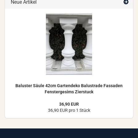
Neue Artikel
Ba­lus­ter Säule 42cm Gar­ten­de­ko Ba­lus­tra­de Fas­sa­den
Fens­ter­ge­sims Zier­stuck
36,90 EUR
36,90 EUR pro 1 Stück