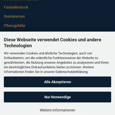
Fassadenstuck
Steinlaternen
Pflanzgefäße
Betonsäulen
Diese Webseite verwendet Cookies und andere
Gartenbänke
Technologien
Wir verwenden Cookies und ähnliche Technologien, auch von
Pfeiler
Drittanbietern, um die ordentliche Funktionsweise der Website zu
gewährleisten, die Nutzung unseres Angebotes zu analysieren und Ihnen
Gartenbrunnen
ein bestmögliches Einkaufserlebnis bieten zu können. Weitere
Informationen finden Sie in unserer
Datenschutzerklärung
.
Gartenfiguren
Balustraden
Alle Akzeptieren
Säulen Verkleidungen
Nur Notwendige
Weitere Informationen
Onlineshop
by Gambio © 2026