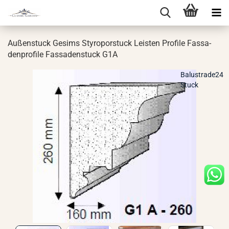
Au­ßen­stuck Ge­sims Sty­ro­por­stuck Leis­ten Pro­fi­le Fas­sa­
den­pro­fi­le Fas­sa­den­stuck G1A
Balustrade24
Stuck