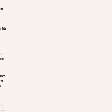
cm
n für
nur
hre
iner
es
n
rägt
urch