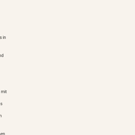
s in
und
t
 mit
ns
en
nen