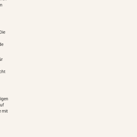
en
Die
de
ür
cht
ligen
auf
e mit
n