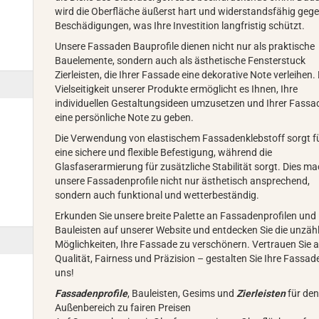
wird die Oberfläche äußerst hart und widerstandsfähig geg
Beschädigungen, was Ihre Investition langfristig schützt.
Unsere Fassaden Bauprofile dienen nicht nur als praktische
Bauelemente, sondern auch als ästhetische Fensterstuck
Zierleisten, die Ihrer Fassade eine dekorative Note verleihen. 
Vielseitigkeit unserer Produkte ermöglicht es Ihnen, Ihre
individuellen Gestaltungsideen umzusetzen und Ihrer Fassa
eine persönliche Note zu geben.
Die Verwendung von elastischem Fassadenklebstoff sorgt f
eine sichere und flexible Befestigung, während die
Glasfaserarmierung für zusätzliche Stabilität sorgt. Dies ma
unsere Fassadenprofile nicht nur ästhetisch ansprechend,
sondern auch funktional und wetterbeständig.
Erkunden Sie unsere breite Palette an Fassadenprofilen und
Bauleisten auf unserer Website und entdecken Sie die unzäh
Möglichkeiten, Ihre Fassade zu verschönern. Vertrauen Sie 
Qualität, Fairness und Präzision – gestalten Sie Ihre Fassad
uns!
Fassadenprofile
, Bauleisten, Gesims und
Zierleisten
für de
Außenbereich zu fairen Preisen