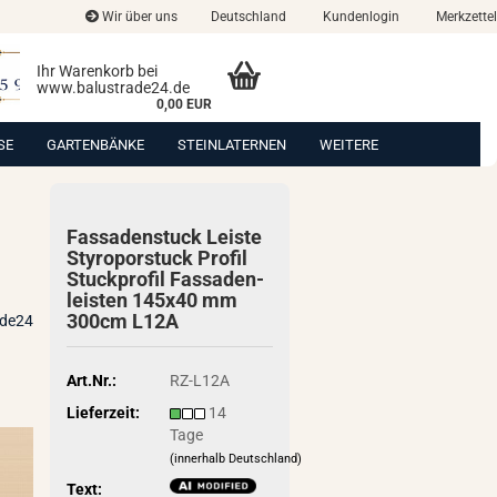
Wir über uns
Deutschland
Kundenlogin
Merkzettel
Ihr Warenkorb bei
www.balustrade24.de
0,00 EUR
SE
GARTENBÄNKE
STEINLATERNEN
WEITERE
Fas­sa­den­stuck Leis­te
Sty­ro­por­stuck Pro­fil
Stuck­pro­fil Fas­sa­den­
leis­ten 145x40 mm
300cm L12A
ade24
Art.Nr.:
RZ-L12A
Lieferzeit:
14
Tage
(innerhalb Deutschland)
Text: