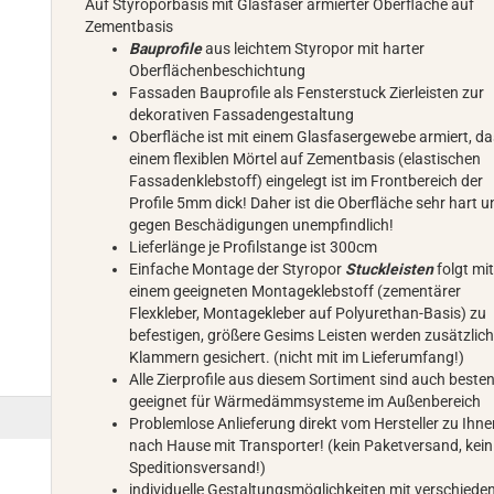
Auf Styroporbasis mit Glasfaser armierter Oberfläche auf
Zementbasis
Bauprofile
aus leichtem Styropor mit harter
Oberflächenbeschichtung
Fassaden Bauprofile als Fensterstuck Zierleisten zur
dekorativen Fassadengestaltung
Oberfläche ist mit einem Glasfasergewebe armiert, da
einem flexiblen Mörtel auf Zementbasis (elastischen
Fassadenklebstoff) eingelegt ist im Frontbereich der
Profile 5mm dick! Daher ist die Oberfläche sehr hart 
gegen Beschädigungen unempfindlich!
Lieferlänge je Profilstange ist 300cm
Einfache Montage der Styropor
Stuckleisten
folgt mi
einem geeigneten Montageklebstoff (zementärer
Flexkleber, Montagekleber auf Polyurethan-Basis) zu
befestigen, größere Gesims Leisten werden zusätzlich
Klammern gesichert. (nicht mit im Lieferumfang!)
Alle Zierprofile aus diesem Sortiment sind auch beste
geeignet für Wärmedämmsysteme im Außenbereich
Problemlose Anlieferung direkt vom Hersteller zu Ihn
nach Hause mit Transporter! (kein Paketversand, kein
Speditionsversand!)
individuelle Gestaltungsmöglichkeiten mit verschiede