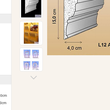
300cm
00cm