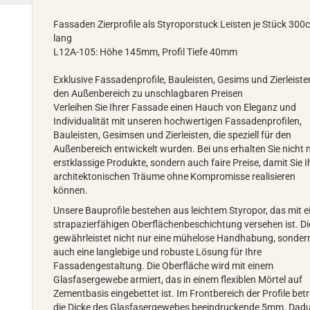
Fassaden Zierprofile als Styroporstuck Leisten je Stück 300
lang
L12A-105: Höhe 145mm, Profil Tiefe 40mm
Exklusive Fassadenprofile, Bauleisten, Gesims und Zierleiste
den Außenbereich zu unschlagbaren Preisen
Verleihen Sie Ihrer Fassade einen Hauch von Eleganz und
Individualität mit unseren hochwertigen Fassadenprofilen,
Bauleisten, Gesimsen und Zierleisten, die speziell für den
Außenbereich entwickelt wurden. Bei uns erhalten Sie nicht 
erstklassige Produkte, sondern auch faire Preise, damit Sie I
architektonischen Träume ohne Kompromisse realisieren
können.
Unsere Bauprofile bestehen aus leichtem Styropor, das mit e
strapazierfähigen Oberflächenbeschichtung versehen ist. Di
gewährleistet nicht nur eine mühelose Handhabung, sonder
auch eine langlebige und robuste Lösung für Ihre
Fassadengestaltung. Die Oberfläche wird mit einem
Glasfasergewebe armiert, das in einem flexiblen Mörtel auf
Zementbasis eingebettet ist. Im Frontbereich der Profile bet
die Dicke des Glasfasergewebes beeindruckende 5mm. Dad