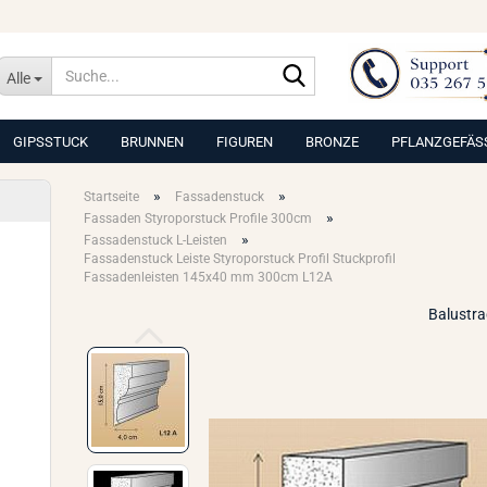
Suche...
Alle
GIPSSTUCK
BRUNNEN
FIGUREN
BRONZE
PFLANZGEFÄS
»
»
Startseite
Fassadenstuck
»
Fassaden Styroporstuck Profile 300cm
»
Fassadenstuck L-Leisten
Fassadenstuck Leiste Styroporstuck Profil Stuckprofil
Fassadenleisten 145x40 mm 300cm L12A
Balustr