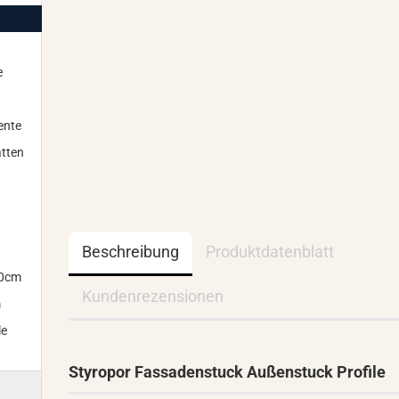
e
ente
tten
Beschreibung
Produktdatenblatt
00cm
Kundenrezensionen
m
le
Styropor Fassadenstuck Außenstuck Profile