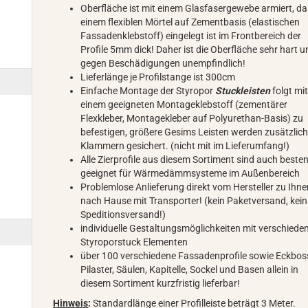
Oberfläche ist mit einem Glasfasergewebe armiert, da
einem flexiblen Mörtel auf Zementbasis (elastischen
Fassadenklebstoff) eingelegt ist im Frontbereich der
Profile 5mm dick! Daher ist die Oberfläche sehr hart 
gegen Beschädigungen unempfindlich!
Lieferlänge je Profilstange ist 300cm
Einfache Montage der Styropor
Stuckleisten
folgt mi
einem geeigneten Montageklebstoff (zementärer
Flexkleber, Montagekleber auf Polyurethan-Basis) zu
befestigen, größere Gesims Leisten werden zusätzlich
Klammern gesichert. (nicht mit im Lieferumfang!)
Alle Zierprofile aus diesem Sortiment sind auch beste
geeignet für Wärmedämmsysteme im Außenbereich
Problemlose Anlieferung direkt vom Hersteller zu Ihn
nach Hause mit Transporter! (kein Paketversand, kein
Speditionsversand!)
individuelle Gestaltungsmöglichkeiten mit verschiede
Styroporstuck Elementen
über 100 verschiedene Fassadenprofile sowie Eckbos
Pilaster, Säulen, Kapitelle, Sockel und Basen allein in
diesem Sortiment kurzfristig lieferbar!
Hinweis
:
Standardlänge einer Profilleiste beträgt 3 Meter.