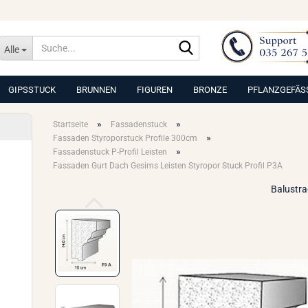
Suche...
Alle
GIPSSTUCK
BRUNNEN
FIGUREN
BRONZE
PFLANZGEFÄS
»
»
Startseite
Fassadenstuck
»
Fassaden Styroporstuck Profile 300cm
»
Fassadenstuck P-Profil Leisten
Fassaden Gurt Dach Gesims Leisten Styropor Stuck Profil P3A
Balustr