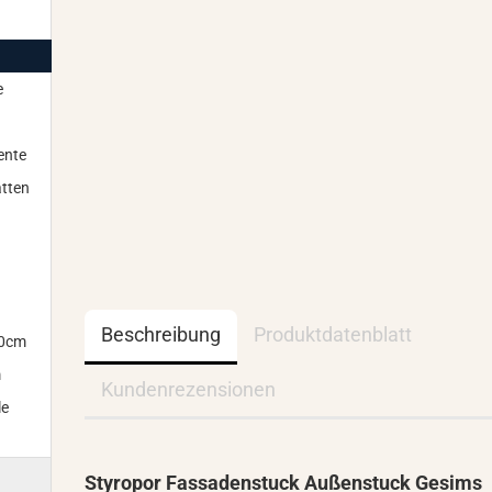
e
ente
tten
Beschreibung
Produktdatenblatt
00cm
m
Kundenrezensionen
le
Styropor Fassadenstuck Außenstuck Gesims