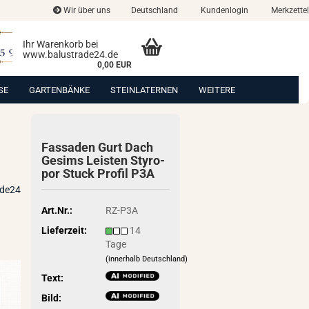
Wir über uns
Deutschland
Kundenlogin
Merkzettel
Ihr Warenkorb bei
www.balustrade24.de
0,00 EUR
SE
GARTENBÄNKE
STEINLATERNEN
WEITERE
Fas­sa­den Gurt Dach
Ge­sims Leis­ten Sty­ro­
por Stuck Pro­fil P3A
ade24
Art.Nr.:
RZ-P3A
Lieferzeit:
14
Tage
(innerhalb Deutschland)
Text:
Bild: