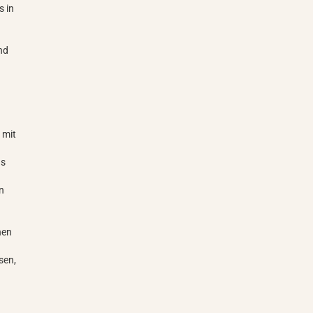
s in
und
t
 mit
ns
en
nen
sen,