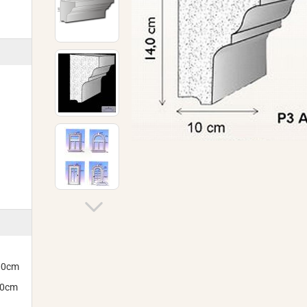
300cm
00cm