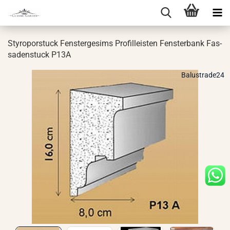
Sty­ro­por­stuck Fens­ter­ge­sims Pro­fil­leis­ten Fens­ter­bank Fas­
sa­den­stuck P13A
Balustrade24