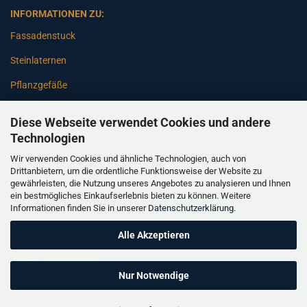
INFORMATIONEN ZU:
Fassadenstuck
Steinlaternen
Pflanzgefäße
Betonsäulen
Diese Webseite verwendet Cookies und andere
Gartenbänke
Technologien
Wir verwenden Cookies und ähnliche Technologien, auch von
Pfeiler
Drittanbietern, um die ordentliche Funktionsweise der Website zu
gewährleisten, die Nutzung unseres Angebotes zu analysieren und Ihnen
Gartenbrunnen
ein bestmögliches Einkaufserlebnis bieten zu können. Weitere
Informationen finden Sie in unserer
Datenschutzerklärung
.
Gartenfiguren
Balustraden
Alle Akzeptieren
Säulen Verkleidungen
Nur Notwendige