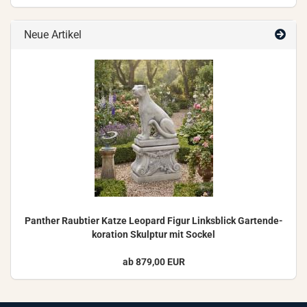
Neue Artikel
Pan­ther Raub­tier Katze Leo­pard Figur Links­blick Gar­ten­de­
ko­ra­ti­on Skulp­tur mit So­ckel
ab 879,00 EUR