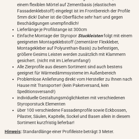
einem flexiblen Mörtel auf Zementbasis (elastischen
Fassadenklebstoff) eingelegt ist im Frontbereich der Profile
5mm dick! Daher ist die Oberfläche sehr hart und gegen
Beschädigungen unempfindlich!
Lieferlänge je Profilstange ist 300cm
Einfache Montage der Styropor
Stuckleisten
folgt mit einem
geeigneten Montageklebstoff (zementärer Flexkleber,
Montagekleber auf Polyurethan-Basis) zu befestigen,
größere Gesims Leisten werden zusätzlich mit Klammern
gesichert. (nicht mit im Lieferumfang!)
Alle Zierprofile aus diesem Sortiment sind auch bestens
geeignet für Wärmedämmsysteme im Außenbereich
Problemlose Anlieferung direkt vom Hersteller zu Ihnen nach
Hause mit Transporter! (kein Paketversand, kein
Speditionsversand!)
individuelle Gestaltungsmöglichkeiten mit verschiedenen
Styroporstuck Elementen
über 100 verschiedene Fassadenprofile sowie Eckbossen,
Pilaster, Säulen, Kapitelle, Sockel und Basen allein in diesem
Sortiment kurzfristig lieferbar!
Hinweis
:
Standardlänge einer Profilleiste beträgt 3 Meter.