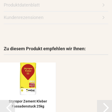
Produktdatenblatt
Kundenrezensionen
Zu diesem Produkt empfehlen wir Ihnen:
Sty­ro­por Ze­ment Kle­ber
Fas­sa­den­stuck 25kg