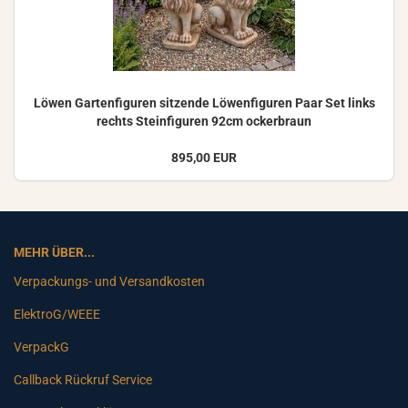
Löwen Gar­ten­fi­gu­ren sit­zen­de Lö­wen­fi­gu­ren Paar Set links
rechts Stein­fi­gu­ren 92cm ocker­braun
895,00 EUR
MEHR ÜBER...
Verpackungs- und Versandkosten
ElektroG/WEEE
VerpackG
Callback Rückruf Service