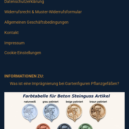
Datenschutzerklärung
Widerrufsrecht & Muster-Widerrufsformular
Allgemeinen Geschäftsbedingungen
Kontakt
Impressum
Cookie Einstellungen
INFORMATIONEN ZU:
Was ist eine Imprägnierung bei Gartenfiguren Pflanzgefäßen?