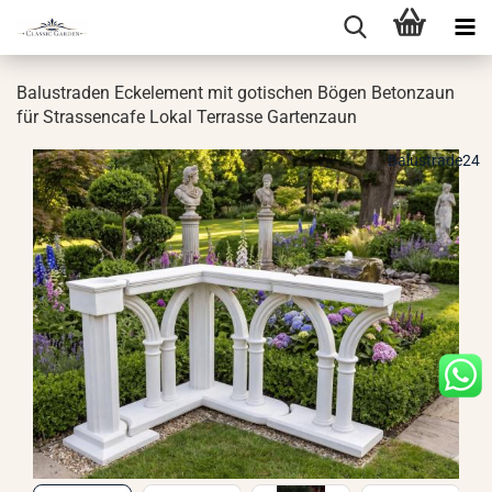
Ba­lus­tra­den Eck­ele­ment mit go­ti­schen Bögen Be­ton­zaun
für Stras­sen­ca­fe Lokal Ter­ras­se Gar­ten­zaun
Balustrade24