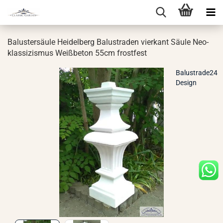
Ba­lus­ter­säu­le Hei­del­berg Ba­lus­tra­den vier­kant Säule Neo­
klas­si­zis­mus Weiß­be­ton 55cm frost­fest
Balustrade24
Design