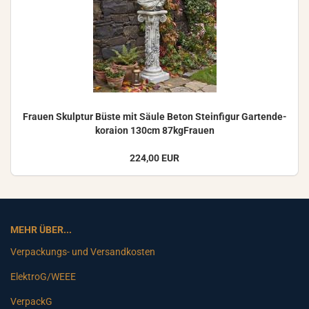
Frau­en Skulp­tur Büste mit Säule Beton Stein­fi­gur Gar­ten­de­
ko­rai­on 130cm 87kgFrauen
224,00 EUR
MEHR ÜBER...
Verpackungs- und Versandkosten
ElektroG/WEEE
VerpackG