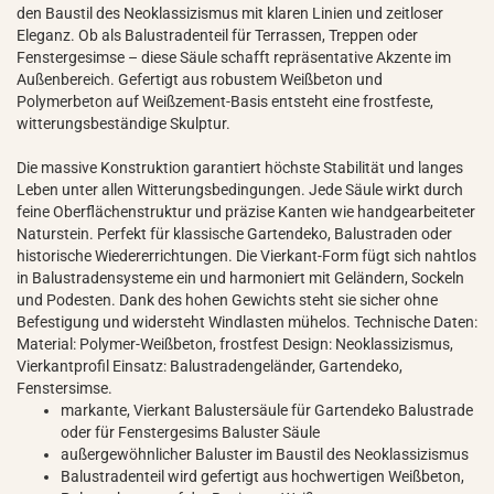
den Baustil des Neoklassizismus mit klaren Linien und zeitloser
Eleganz. Ob als Balustradenteil für Terrassen, Treppen oder
Fenstergesimse – diese Säule schafft repräsentative Akzente im
Außenbereich. Gefertigt aus robustem Weißbeton und
Polymerbeton auf Weißzement-Basis entsteht eine frostfeste,
witterungsbeständige Skulptur.
Die massive Konstruktion garantiert höchste Stabilität und langes
Leben unter allen Witterungsbedingungen. Jede Säule wirkt durch
feine Oberflächenstruktur und präzise Kanten wie handgearbeiteter
Naturstein. Perfekt für klassische Gartendeko, Balustraden oder
historische Wiedererrichtungen. Die Vierkant-Form fügt sich nahtlos
in Balustradensysteme ein und harmoniert mit Geländern, Sockeln
und Podesten. Dank des hohen Gewichts steht sie sicher ohne
Befestigung und widersteht Windlasten mühelos. Technische Daten:
Material: Polymer-Weißbeton, frostfest Design: Neoklassizismus,
Vierkantprofil Einsatz: Balustradengeländer, Gartendeko,
Fenstersimse.
markante, Vierkant Balustersäule für Gartendeko Balustrade
oder für Fenstergesims Baluster Säule
außergewöhnlicher Baluster im Baustil des Neoklassizismus
Balustradenteil wird gefertigt aus hochwertigen Weißbeton,