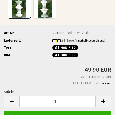
Art.Nr.:
Vierkant Baluster Säule
Lieferzeit:
21 Tage
(innerhalb Deutschland)
Text:
Bild:
49,90 EUR
49,90 EUR pro 1 Stück
inkl. 19% MwSt. zzgl.
Versand
Stück:
Stück