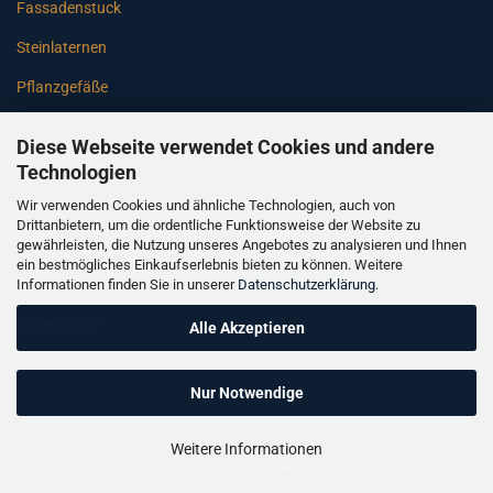
Fassadenstuck
Steinlaternen
Pflanzgefäße
Betonsäulen
Diese Webseite verwendet Cookies und andere
Gartenbänke
Technologien
Wir verwenden Cookies und ähnliche Technologien, auch von
Pfeiler
Drittanbietern, um die ordentliche Funktionsweise der Website zu
gewährleisten, die Nutzung unseres Angebotes zu analysieren und Ihnen
Gartenbrunnen
ein bestmögliches Einkaufserlebnis bieten zu können. Weitere
Informationen finden Sie in unserer
Datenschutzerklärung
.
Gartenfiguren
Balustraden
Alle Akzeptieren
Säulen Verkleidungen
Nur Notwendige
Weitere Informationen
Onlineshop
by Gambio © 2026