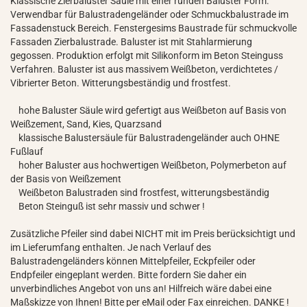
Klassische Zierbaluster Säule mit einer runden Baluster Form.
Verwendbar für Balustradengeländer oder Schmuckbalustrade im
Fassadenstuck Bereich. Fenstergesims Baustrade für schmuckvolle
Fassaden Zierbalustrade. Baluster ist mit Stahlarmierung
gegossen. Produktion erfolgt mit Silikonform im Beton Steinguss
Verfahren. Baluster ist aus massivem Weißbeton, verdichtetes /
Vibrierter Beton. Witterungsbeständig und frostfest.
hohe Baluster Säule wird gefertigt aus Weißbeton auf Basis von
Weißzement, Sand, Kies, Quarzsand
klassische Balustersäule für Balustradengeländer auch OHNE
Fußlauf
hoher Baluster aus hochwertigen Weißbeton, Polymerbeton auf
der Basis von Weißzement
Weißbeton Balustraden sind frostfest, witterungsbeständig
Beton Steinguß ist sehr massiv und schwer !
Zusätzliche Pfeiler sind dabei NICHT mit im Preis berücksichtigt und
im Lieferumfang enthalten. Je nach Verlauf des
Balustradengeländers können Mittelpfeiler, Eckpfeiler oder
Endpfeiler eingeplant werden. Bitte fordern Sie daher ein
unverbindliches Angebot von uns an! Hilfreich wäre dabei eine
Maßskizze von Ihnen! Bitte per eMail oder Fax einreichen. DANKE !