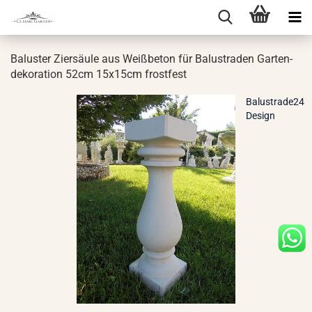
Ba­lus­ter Zier­säu­le aus Weiß­be­ton für Ba­lus­tra­den Gar­ten­
de­ko­ra­ti­on 52cm 15x15cm frost­fest
Balustrade24
Design