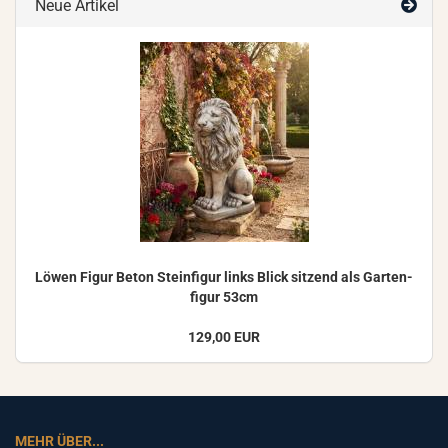
Neue Artikel
Löwen Figur Beton Stein­fi­gur links Blick sit­zend als Gar­ten­
fi­gur 53cm
129,00 EUR
MEHR ÜBER...