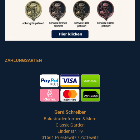
ZAHLUNGSARTEN
Gerd Schreiber
Balustradenformen & More
Classic Garden
Lindenstr. 19
01561 Priestewitz / Zottewitz