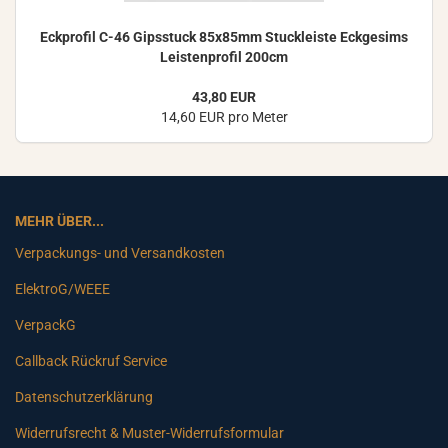
Eck­pro­fil C-46 Gips­stuck 85x85mm Stuck­leis­te Eck­ge­sims
Leis­ten­pro­fil 200cm
43,80 EUR
14,60 EUR pro Meter
MEHR ÜBER...
Verpackungs- und Versandkosten
ElektroG/WEEE
VerpackG
Callback Rückruf Service
Datenschutzerklärung
Widerrufsrecht & Muster-Widerrufsformular