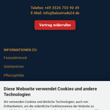
Telefon:
+49 3526 755 90 49
E-Mail:
info@balustrade24.de
Vertrag widerrufen
INFORMATIONEN ZU:
Fassadenstuck
Steinlaternen
Pflanzgefäße
Betonsäulen
Diese Webseite verwendet Cookies und andere
Gartenbänke
Technologien
Wir verwenden Cookies und ähnliche Technologien, auch von
Pfeiler
Drittanbietern, um die ordentliche Funktionsweise der Website zu