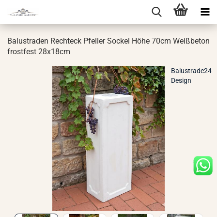
Ba­lus­tra­den Recht­eck Pfei­ler So­ckel Höhe 70cm Weiß­be­ton
frost­fest 28x18cm
Balustrade24
Design