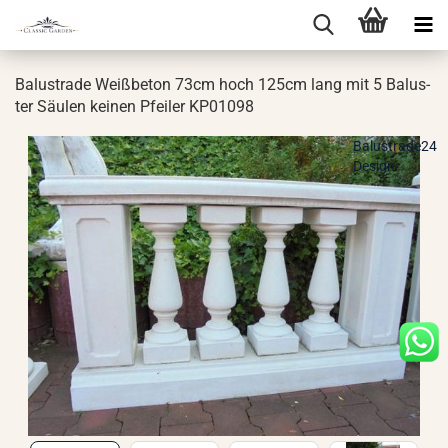
Ba­lus­tra­de Weiß­be­ton 73cm hoch 125cm lang mit 5 Ba­lus­
ter Säu­len kei­nen Pfei­ler KP01098
Balustrade24
Design