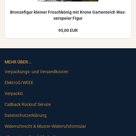
Bron­ze­fi­gur klei­ner Frosch­kö­nig mit Krone Gar­ten­teich Was­
ser­spei­er Figur
95,00 EUR
MEHR ÜBER...
Verpackungs- und Versandkosten
ElektroG/WEEE
VerpackG
Callback Rückruf Service
Datenschutzerklärung
Widerrufsrecht & Muster-Widerrufsformular