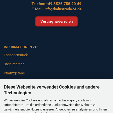
Telefon:
+49 3526 755 90 49
E-Mail:
info@balustrade24.de
Vertrag widerrufen
INFORMATIONEN ZU:
Fassadenstuck
Steinlaternen
Pflanzgefäße
Betonsäulen
Diese Webseite verwendet Cookies und andere
Gartenbänke
Technologien
Wir verwenden Cookies und ähnliche Technologien, auch von
Pfeiler
Drittanbietern, um die ordentliche Funktionsweise der Website zu
gewährleisten, die Nutzung unseres Angebotes zu analysieren und Ihnen
Gartenbrunnen