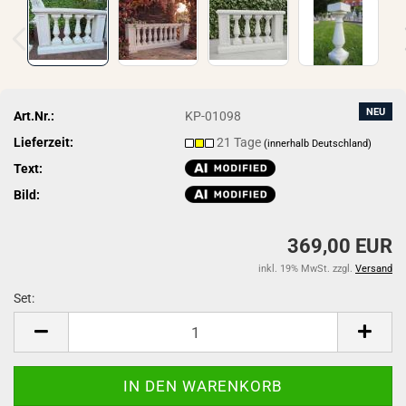
NEU
Art.Nr.:
KP-01098
Lieferzeit:
21 Tage
(innerhalb Deutschland)
Text:
Bild:
369,00 EUR
inkl. 19% MwSt. zzgl.
Versand
Set:
Set