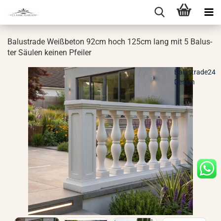
Ba­lus­tra­de Weiß­be­ton 92cm hoch 125cm lang mit 5 Ba­lus­
ter Säu­len kei­nen Pfei­ler
Balustrade24
Design