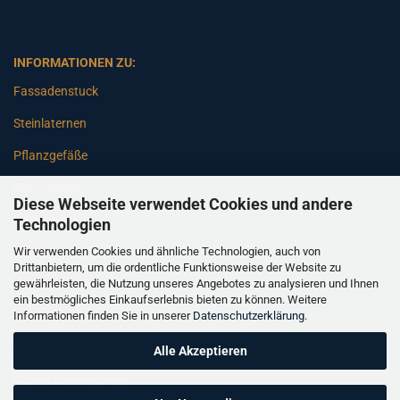
INFORMATIONEN ZU:
Fassadenstuck
Steinlaternen
Pflanzgefäße
Betonsäulen
Diese Webseite verwendet Cookies und andere
Gartenbänke
Technologien
Wir verwenden Cookies und ähnliche Technologien, auch von
Pfeiler
Drittanbietern, um die ordentliche Funktionsweise der Website zu
gewährleisten, die Nutzung unseres Angebotes zu analysieren und Ihnen
Gartenbrunnen
ein bestmögliches Einkaufserlebnis bieten zu können. Weitere
Informationen finden Sie in unserer
Datenschutzerklärung
.
Gartenfiguren
Balustraden
Alle Akzeptieren
Säulen Verkleidungen