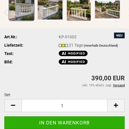
NEU
Art.Nr.:
KP-01002
Lieferzeit:
21 Tage
(innerhalb Deutschland)
Text:
Bild:
390,00 EUR
inkl. 19% MwSt. zzgl.
Versand
Set:
Set