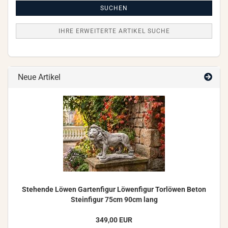
Suche
SUCHEN
IHRE ERWEITERTE ARTIKEL SUCHE
Neue Artikel
Ste­hen­de Löwen Gar­ten­fi­gur Lö­wen­fi­gur Tor­lö­wen Beton
Stein­fi­gur 75cm 90cm lang
349,00 EUR